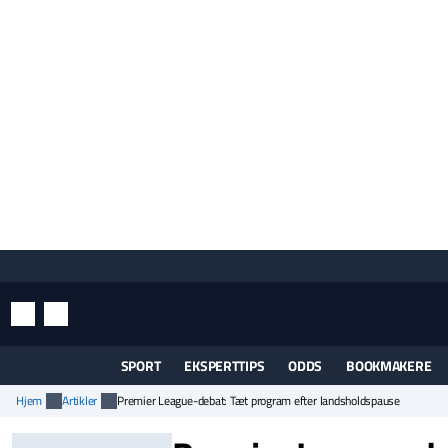
SØG
INDSTILLINGER
SPORT
EKSPERTTIPS
ODDS
BOOKMAKERE
Hjem
Artikler
Premier League-debat: Tæt program efter landsholdspause