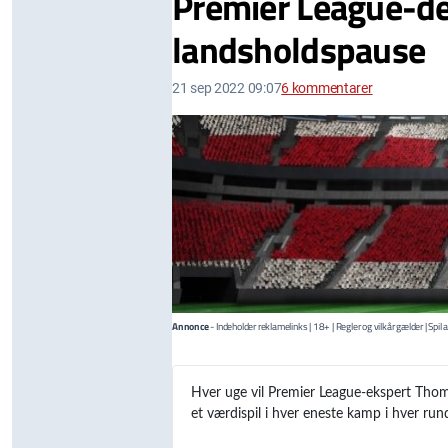
Premier League-de
landsholdspause
21 sep 2022 09:07
6
kommentarer
Annonce
- Indeholder reklamelinks | 18+ | Regler og vilkår gælder | Spil 
Hver uge vil Premier League-ekspert Thoma
et værdispil i hver eneste kamp i hver run