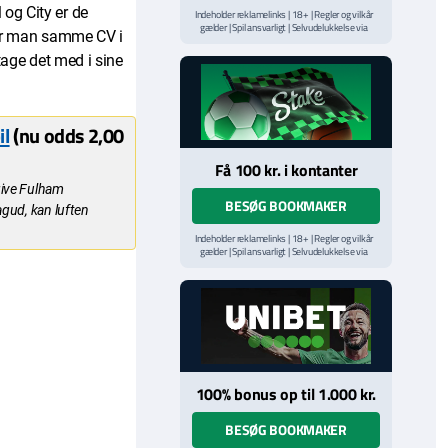
og City er de
Indeholder reklamelinks | 18+ | Regler og vilkår
gælder | Spil ansvarligt | Selvudelukkelse via
lder man samme CV i
ROFUS.nu
| Kontakt Spillemyndighedens
hjælpelinje på
StopSpillet.dk
tage det med i sine
Læs vilkår og betingelser
her
il
(nu odds 2,00
Få 100 kr. i kontanter
 give Fulham
BESØG BOOKMAKER
gud, kan luften
Indeholder reklamelinks | 18+ | Regler og vilkår
gælder | Spil ansvarligt | Selvudelukkelse via
ROFUS.nu
| Kontakt Spillemyndighedens
hjælpelinje på
StopSpillet.dk
Læs vilkår og betingelser
her
100% bonus op til 1.000 kr.
BESØG BOOKMAKER