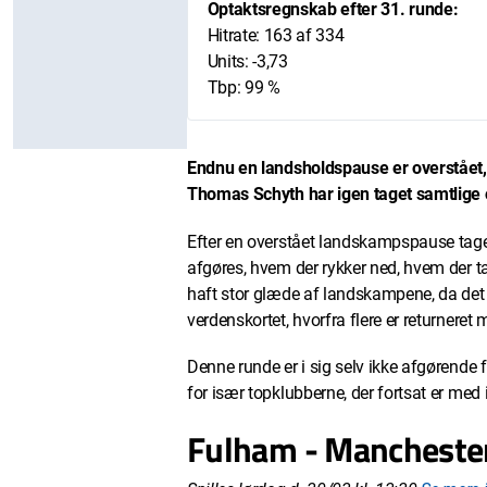
Optaktsregnskab efter 31. runde:
Hitrate: 163 af 334
Units: -3,73
Tbp: 99 %
Endnu en landsholdspause er overstået,
Thomas Schyth har igen taget samtlige 
Efter en overstået landskampspause tage
afgøres, hvem der rykker ned, hvem der t
haft stor glæde af landskampene, da det h
verdenskortet, hvorfra flere er returneret
Denne runde er i sig selv ikke afgørende 
for især topklubberne, der fortsat er m
Fulham - Manchester