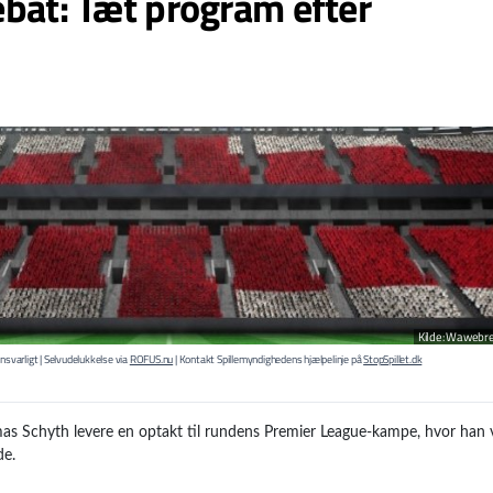
bat: Tæt program efter
Kilde: Wawebr
ansvarligt | Selvudelukkelse via
ROFUS.nu
| Kontakt Spillemyndighedens hjælpelinje på
StopSpillet.dk
s Schyth levere en optakt til rundens Premier League-kampe, hvor han vi
de.