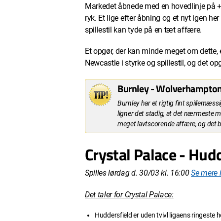
Markedet åbnede med en hovedlinje på +0,
ryk. Et lige efter åbning og et nyt igen her
spillestil kan tyde på en tæt affære.
Et opgør, der kan minde meget om dette, 
Newcastle i styrke og spillestil, og det opg
Burnley - Wolverhampton:
Burnley har et rigtig fint spillemæs
ligner det stadig, at det nærmeste 
meget lavtscorende affære, og det bør
Crystal Palace - Hud
Spilles lørdag d. 30/03 kl. 16:00
Se mere i
Det taler for Crystal Palace:
Huddersfield er uden tvivl ligaens ringeste 