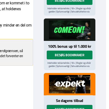
BESØG BOOKMAKER
som er kommet i to
Indeholder reklamelinks | 18+ | Regler og vilkår
., at holdenes
gælder | Spil ansvarligt | Selvudelukkelse via
ROFUS.nu
| Kontakt Spillemyndighedens
hjælpelinje på
StopSpillet.dk
ley minder en del om
100% bonus up til 1.000 kr
 værdigrænsen, så
BESØG BOOKMAKER
det forventer en
Indeholder reklamelinks | 18+ | Regler og vilkår
gælder | Spil ansvarligt | Selvudelukkelse via
ROFUS.nu
| Kontakt Spillemyndighedens
hjælpelinje på
StopSpillet.dk
Læs vilkår og betingelser
her
Se dagens tilbud