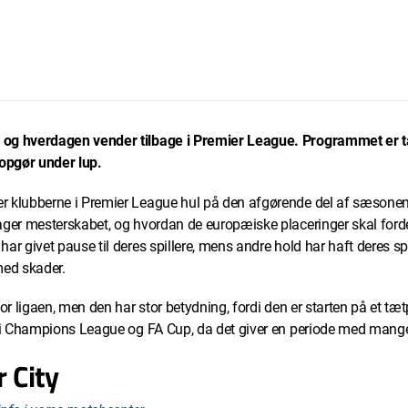
 og hverdagen vender tilbage i Premier League. Programmet er 
opgør under lup.
r klubberne i Premier League hul på den afgørende del af sæsonen,
ager mesterskabet, og hvordan de europæiske placeringer skal ford
ar givet pause til deres spillere, mens andre hold har haft deres spi
 med skader.
for ligaen, men den har stor betydning, fordi den er starten på et t
ed i Champions League og FA Cup, da det giver en periode med ma
 City