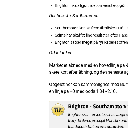
Brighton fik uafgjort i det omvendte opgø
Det taler for Southampton:
Southampton kan se frem til måske at få Lemi
Saints har skaffet fine resultater, efter Has
Brighton satser meget på fysik i deres offe
Oddstanker:
Markedet åbnede med en hovedlinje på -0,
skete kort efter åbning, og den seneste 
Opgøret her kan sammenlignes med Burnley
en linje på +0 med odds 1,84 - 2,10.
Brighton - Southampton: 
Brighton kan forventes at bevæge s
benytte deres presspil til at slå kon
bundopgør tæt og uforudsigeligt.