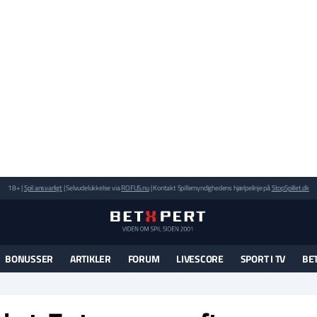
18+ |
Spil ansvarligt
| Selvudelukkelse via
ROFUS.nu
| Kontakt Spillemyndighedens hjælpelinje på
StopSpillet.dk
BONUSSER
ARTIKLER
FORUM
LIVESCORE
SPORT I TV
BE