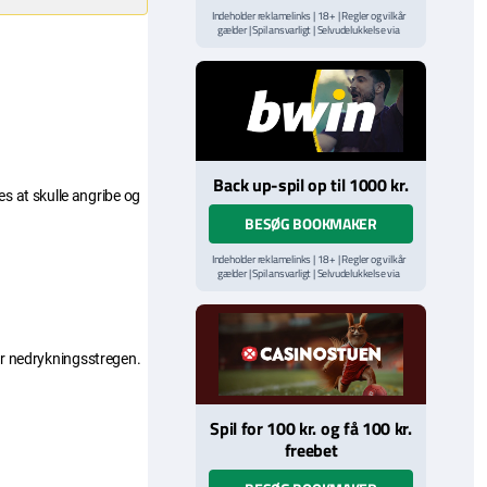
Indeholder reklamelinks | 18+ | Regler og vilkår
gælder | Spil ansvarligt | Selvudelukkelse via
ROFUS.nu
| Kontakt Spillemyndighedens
hjælpelinje på
StopSpillet.dk
Læs vilkår og betingelser
her
Back up-spil op til 1000 kr.
es at skulle angribe og
BESØG BOOKMAKER
Indeholder reklamelinks | 18+ | Regler og vilkår
gælder | Spil ansvarligt | Selvudelukkelse via
ROFUS.nu
| Kontakt Spillemyndighedens
hjælpelinje på
StopSpillet.dk
Læs vilkår og betingelser
her
over nedrykningsstregen.
Spil for 100 kr. og få 100 kr.
freebet