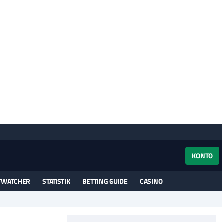
KONTO
TWATCHER
STATISTIK
BETTING GUIDE
CASINO