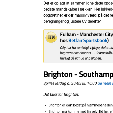
Det er oplagt at sammenligne dette opgø
bedste mandskaber i rækken. Her lukkede 
opgøret her, er der massiv værdi på det r
beregninger og justere CV derefter.
Fulham - Manchester City:
hos
Betfair Sportsbook
)
City har forventeligt vigtige, defen
begrænsede chancer. Fulhams håb om
hurtigt gå lidt ud af ballonen.
Brighton - Southam
Spilles lørdag d. 30/03 kl. 16:00
Se mere i
Det taler for Brighton:
Brighton er klart bedst på hjemmebane den
Brighton må komme med fin selvtillid her, eft