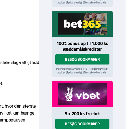
gælder | Spil ansvarligt | Selvudelukkelse via
ROFUS.nu
| Kontakt Spillemyndighedens
hjælpelinje på
StopSpillet.dk
Læs vilkår og betingelser
her
100% bonus op til 1.000 kr.
væddemålskreditter
BESØG BOOKMAKER
rdeles slagkraftigt hold
Indeholder reklamelinks | 18+ | Regler og vilkår
gælder | Spil ansvarligt | Selvudelukkelse via
ROFUS.nu
| Kontakt Spillemyndighedens
hjælpelinje på
StopSpillet.dk
e.
, hvor den største
5 x 200 kr. freebet
 hvilket kan hænge
skampspausen.
BESØG BOOKMAKER