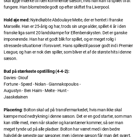
skal ligge mærke til i den kommende sæson, hvis han kan få spillet til at
fungere. Han blomstrede godt op efter skiftet fra Liverpool.
Hold øje med:
Nyindkøbte Abdoulaye Meite, der er hentet i franske
Marseille. Han er 25-årig og har, trods sin unge alder, spillet 4 år i den
franske liga samt 20 landskampe for Elfenbenskysten. Det er ganske
imponerende. Han har et godt blik for spillet, og er meget rolig i
stressede situationer i forsvaret. Hans spillestil passer godt ind i Premier
League, og han er nok den spiller, som bliver et af de største hits i denne
sæson.
Bud på stærkeste opstilling (4-4-2):
Davies - Diouf
Fortune - Speed - Nolan - Giannakopoulos -
Augustyn - Ben Haim - Meite - Hunt -
Jaaskelainen
Placering:
Bolton skal ud på transfermarkedet, hvis man ikke skal
kæmpe mod nedrykning i denne sæson. Det er en god starter, som man
kan stille med, men når skader og karantæner kommer, så ser man
meget tynde ud på alle pladser. Bolton har været med i den bedre
halvdel de seneste par sæsoner, men i denne sæson får man det svært,