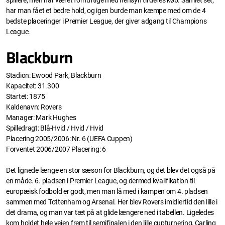
har man fået et bedre hold, og igen burde man kæmpe med om de 4
bedste placeringer i Premier League, der giver adgang til Champions
League.
Blackburn
Stadion: Ewood Park, Blackburn
Kapacitet: 31.300
Startet: 1875
Kaldenavn: Rovers
Manager: Mark Hughes
Spilledragt: Blå-Hvid / Hvid / Hvid
Placering 2005/2006: Nr. 6 (UEFA Cuppen)
Forventet 2006/2007 Placering: 6
Det lignede længe en stor sæson for Blackburn, og det blev det også på
en måde. 6. pladsen i Premier League, og dermed kvalifikation til
europæisk fodbold er godt, men man lå med i kampen om 4. pladsen
sammen med Tottenham og Arsenal. Her blev Rovers imidlertid den lille i
det drama, og man var tæt på at glide længere ned i tabellen. Ligeledes
kom holdet hele vejen frem til semifinalen i den lille cupturnering, Carling