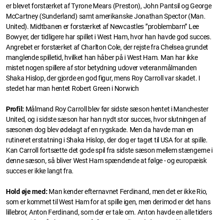
er blevet forstærket af Tyrone Mears (Preston), John Pantsil og George
McCartney (Sunderland) samt amerikanske Jonathan Spector (Man.
United). Midtbanen er forstærket af Newcastles ”problembarn” Lee
Bowyer, der tidligere har spillet i West Ham, hvor han havde god succes.
Angrebet er forstærket af Charlton Cole, der rejste fra Chelsea grundet
manglende spilletid, hvilket han håber på i West Ham. Man har ikke
mistet nogen spillere af stor betydning udover veteranmålmanden
Shaka Hislop, der gjorde en god figur, mens Roy Carroll var skadet. I
stedet har man hentet Robert Green i Norwich
Profil:
Målmand Roy Carroll blev før sidste sæson hentet i Manchester
United, og i sidste sæson har han nydt stor succes, hvor slutningen af
sæsonen dog blev ødelagt af en rygskade. Men da havde man en
rutineret erstatning i Shaka Hislop, der dog er taget til USA for at spille.
Kan Carroll fortsætte det gode spil fra sidste sæson mellem stængerne i
denne sæson, så bliver West Ham spændende at følge - og europæisk
succes er ikke langt fra.
Hold øje med:
Man kender efternavnet Ferdinand, men det er ikke Rio,
som er kommet til West Ham for at spille igen, men derimod er det hans
lillebror, Anton Ferdinand, som der er tale om. Anton havde en alle tiders