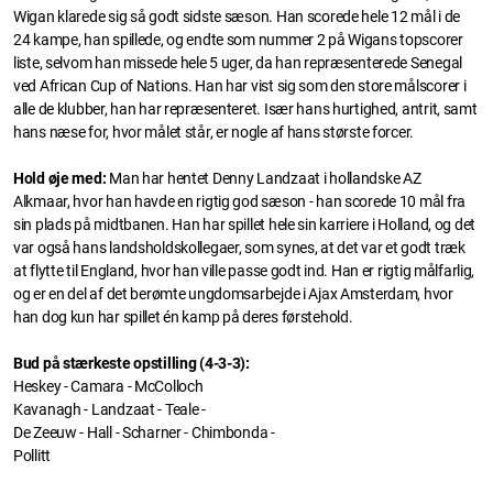
Wigan klarede sig så godt sidste sæson. Han scorede hele 12 mål i de
24 kampe, han spillede, og endte som nummer 2 på Wigans topscorer
liste, selvom han missede hele 5 uger, da han repræsenterede Senegal
ved African Cup of Nations. Han har vist sig som den store målscorer i
alle de klubber, han har repræsenteret. Især hans hurtighed, antrit, samt
hans næse for, hvor målet står, er nogle af hans største forcer.
Hold øje med:
Man har hentet Denny Landzaat i hollandske AZ
Alkmaar, hvor han havde en rigtig god sæson - han scorede 10 mål fra
sin plads på midtbanen. Han har spillet hele sin karriere i Holland, og det
var også hans landsholdskollegaer, som synes, at det var et godt træk
at flytte til England, hvor han ville passe godt ind. Han er rigtig målfarlig,
og er en del af det berømte ungdomsarbejde i Ajax Amsterdam, hvor
han dog kun har spillet én kamp på deres førstehold.
Bud på stærkeste opstilling (4-3-3):
Heskey - Camara - McColloch
Kavanagh - Landzaat - Teale -
De Zeeuw - Hall - Scharner - Chimbonda -
Pollitt