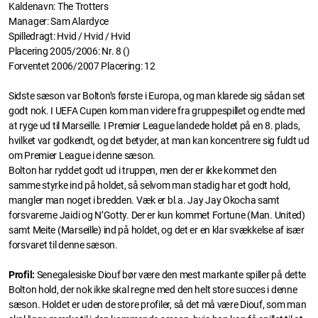
Kaldenavn: The Trotters
Manager: Sam Alardyce
Spilledragt: Hvid / Hvid / Hvid
Placering 2005/2006: Nr. 8 ()
Forventet 2006/2007 Placering: 12
Sidste sæson var Bolton’s første i Europa, og man klarede sig sådan set
godt nok. I UEFA Cupen kom man videre fra gruppespillet og endte med
at ryge ud til Marseille. I Premier League landede holdet på en 8. plads,
hvilket var godkendt, og det betyder, at man kan koncentrere sig fuldt ud
om Premier League i denne sæson.
Bolton har ryddet godt ud i truppen, men der er ikke kommet den
samme styrke ind på holdet, så selvom man stadig har et godt hold,
mangler man noget i bredden. Væk er bl.a. Jay Jay Okocha samt
forsvarerne Jaidi og N’Gotty. Der er kun kommet Fortune (Man. United)
samt Meite (Marseille) ind på holdet, og det er en klar svækkelse af især
forsvaret til denne sæson.
Profil:
Senegalesiske Diouf bør være den mest markante spiller på dette
Bolton hold, der nok ikke skal regne med den helt store succes i denne
sæson. Holdet er uden de store profiler, så det må være Diouf, som man