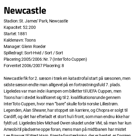
Newcastle
Stadion: St. James’ Park, Newcastle
Kapacitet: 52.200
Startet: 1881
Kaldenavn: Toons
Manager: Glenn Roeder
Spilledragt: Sort-Hvid / Sort / Sort
Placering 2005/2006: Nr. 7 (InterToto Cuppen)
Forventet 2006/2007 Placering: 8
Newcastle fik for 2. sæson i træk en katastrofal start på sæsonen, men
sidste sæson endte man alligevel på en fortrøstningsfuld 7. plads.
Ligeledes var man inde i kampen om billetter til UEFA Cuppen, men
Toons har i stedet kvalificeret sig til 2. kvalifikationsrunde gennem
InterToto Cuppen, hvor man ”bare” skulle forbi norske Lillestrøm.
Legenden, Alan Shearer, har stoppet sin karriere, og Chopra er solgt til
Cardiff, og det har efterladt et stort hul i front, som man endnu ikke har
fyldt ud. Ligeledes blev Michael Owen skadet under VM, så man har kun
Ameobi til pladserne oppe foran, mens man på midtbanen har mistet
Lee Bowyer til West Ham. Eneste forstærkning, der er hentet, er Damien