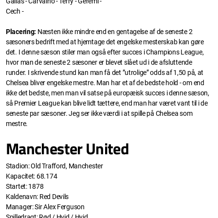
Gallas - Carvalho - Terry - Geremi -
Cech -
Placering:
Næsten ikke mindre end en gentagelse af de seneste 2
sæsoners bedrift med at hjemtage det engelske mesterskab kan gøre
det. I denne sæson stiler man også efter succes i Champions League,
hvor man de seneste 2 sæsoner er blevet slået ud i de afsluttende
runder. I skrivende stund kan man få det ”utrolige” odds af 1,50 på, at
Chelsea bliver engelske mestre. Man har et af de bedste hold - om end
ikke det bedste, men man vil satse på europæisk succes i denne sæson,
så Premier League kan blive lidt tættere, end man har været vant til i de
seneste par sæsoner. Jeg ser ikke værdi i at spille på Chelsea som
mestre.
Manchester United
Stadion: Old Trafford, Manchester
Kapacitet: 68.174
Startet: 1878
Kaldenavn: Red Devils
Manager: Sir Alex Ferguson
Spilledragt: Rød / Hvid / Hvid