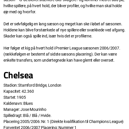
hvilke spillere, på hvert hold, der bliver profiler, og hvilke man skal holde
øje med og hvorfor.
Det er selvfølgelig en lang sæson og meget kan ske i løbet af sæsonen.
Holdene kan blive forstærkede af nye spillere eller svækkede ved afgang.
Skader kan også spille ind, især hvis det er profilerne.
Her følger et kig på hvert hold i Premier League sæsonen 2006/2007.
(rækkefølgen er bestemt af sidste sæsons placering). Der kan være
enkelte transfers, som undertegnede kan have glemt eller overset.
Chelsea
Stadion: Stamford Bridge, London
Kapacitet: 42.360
Startet: 1905
Kaldenavn: Blues
Manager: Jose Mourinho
Spilledragt: Blå / Blå / Hvide.
Placering 2005/2006: Nr. 1 (Direkte kvalifikation til Champions League)
Forventet 2006/2007 Placering: Nummer 1