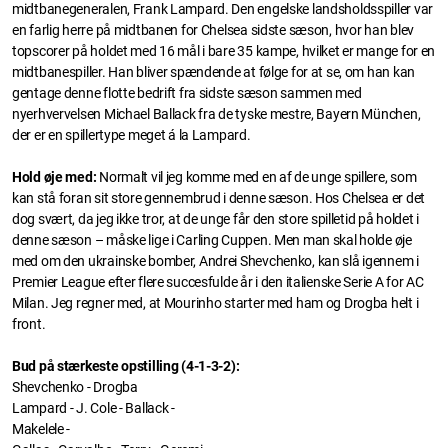
midtbanegeneralen, Frank Lampard. Den engelske landsholdsspiller var
en farlig herre på midtbanen for Chelsea sidste sæson, hvor han blev
topscorer på holdet med 16 mål i bare 35 kampe, hvilket er mange for en
midtbanespiller. Han bliver spændende at følge for at se, om han kan
gentage denne flotte bedrift fra sidste sæson sammen med
nyerhvervelsen Michael Ballack fra de tyske mestre, Bayern München,
der er en spillertype meget á la Lampard.
Hold øje med:
Normalt vil jeg komme med en af de unge spillere, som
kan stå foran sit store gennembrud i denne sæson. Hos Chelsea er det
dog svært, da jeg ikke tror, at de unge får den store spilletid på holdet i
denne sæson – måske lige i Carling Cuppen. Men man skal holde øje
med om den ukrainske bomber, Andrei Shevchenko, kan slå igennem i
Premier League efter flere succesfulde år i den italienske Serie A for AC
Milan. Jeg regner med, at Mourinho starter med ham og Drogba helt i
front.
Bud på stærkeste opstilling (4-1-3-2):
Shevchenko - Drogba
Lampard - J. Cole - Ballack -
Makelele -