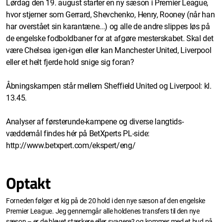
Lørdag den 19. august starter en ny sæson i Premier League,
hvor stjerner som Gerrard, Shevchenko, Henry, Rooney (når han
har overstået sin karantæne...) og alle de andre slippes løs på
de engelske fodboldbaner for at afgøre mesterskabet. Skal det
være Chelsea igen-igen eller kan Manchester United, Liverpool
eller et helt fjerde hold snige sig foran?
Åbningskampen står mellem Sheffield United og Liverpool: kl.
13.45.
Analyser af førsterunde-kampene og diverse langtids-
væddemål findes hér på BetXperts PL-side:
http://www.betxpert.com/ekspert/eng/
Optakt
Forneden følger et kig på de 20 hold i den nye sæson af den engelske
Premier League. Jeg gennemgår alle holdenes transfers til den nye
sæson – er de blevet stærkere eller svagere? og kommer med et bud på,