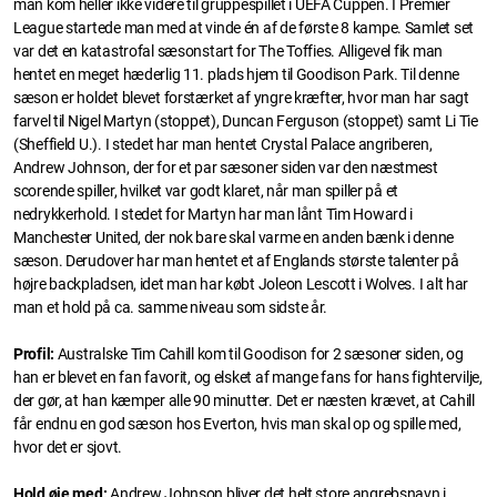
man kom heller ikke videre til gruppespillet i UEFA Cuppen. I Premier
League startede man med at vinde én af de første 8 kampe. Samlet set
var det en katastrofal sæsonstart for The Toffies. Alligevel fik man
hentet en meget hæderlig 11. plads hjem til Goodison Park. Til denne
sæson er holdet blevet forstærket af yngre kræfter, hvor man har sagt
farvel til Nigel Martyn (stoppet), Duncan Ferguson (stoppet) samt Li Tie
(Sheffield U.). I stedet har man hentet Crystal Palace angriberen,
Andrew Johnson, der for et par sæsoner siden var den næstmest
scorende spiller, hvilket var godt klaret, når man spiller på et
nedrykkerhold. I stedet for Martyn har man lånt Tim Howard i
Manchester United, der nok bare skal varme en anden bænk i denne
sæson. Derudover har man hentet et af Englands største talenter på
højre backpladsen, idet man har købt Joleon Lescott i Wolves. I alt har
man et hold på ca. samme niveau som sidste år.
Profil:
Australske Tim Cahill kom til Goodison for 2 sæsoner siden, og
han er blevet en fan favorit, og elsket af mange fans for hans fightervilje,
der gør, at han kæmper alle 90 minutter. Det er næsten krævet, at Cahill
får endnu en god sæson hos Everton, hvis man skal op og spille med,
hvor det er sjovt.
Hold øje med:
Andrew Johnson bliver det helt store angrebsnavn i