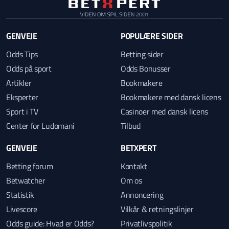
GENVEJE
POPULÆRE SIDER
Odds Tips
Betting sider
Odds på sport
Odds Bonusser
Artikler
Bookmakere
Eksperter
Bookmakere med dansk licens
Sport i TV
Casinoer med dansk licens
Center for Ludomani
Tilbud
GENVEJE
BETXPERT
Betting forum
Kontakt
Betwatcher
Om os
Statistik
Annoncering
Livescore
Vilkår & retningslinjer
Odds guide: Hvad er Odds?
Privatlivspolitik