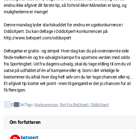
endnu ikke afgivet dit første tip, så fortvivl ikke! Måneden er lang, og
mulighederne er mange!
Denne mandag lyder startskuddet for endnu en ugekonkurrence i
OddsXpert. Du kan deltage i OddsXpert-konkurrencen på
http://www.betxpert.com/oddsxpert
Deltagelse er gratis - og simpel. Hver dag kan du på ovennævnte side
finde mellem én og tre udvalgte kampe fra sportens verden med odds
fra Sportingbet. Ud fra dagens udvalg, skal du tage stilling til om du vil
satse på udfaldet af én af kampene eller ej. Som i det virkelige liv
bestemmer du altså hver dag helt selv om du tør tage chancen eller ej...
Et afgivet tip koster eet point - men til gengæld er der jo chancen for at
få flere igen.
Del
0
Tags:
Konkurrencer
,
Nyt fra BetXpert
,
OddsXpert
Om forfatteren
betxpert