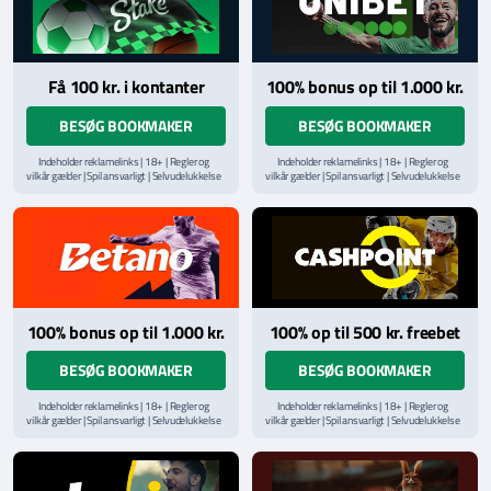
Få 100 kr. i kontanter
100% bonus op til 1.000 kr.
BESØG BOOKMAKER
BESØG BOOKMAKER
Indeholder reklamelinks | 18+ | Regler og
Indeholder reklamelinks | 18+ | Regler og
vilkår gælder | Spil ansvarligt | Selvudelukkelse
vilkår gælder | Spil ansvarligt | Selvudelukkelse
via
ROFUS.nu
| Kontakt Spillemyndighedens
via
ROFUS.nu
| Kontakt Spillemyndighedens
hjælpelinje på
StopSpillet.dk
hjælpelinje på
StopSpillet.dk
Læs vilkår og betingelser
her
Læs vilkår og betingelser
her
100% bonus op til 1.000 kr.
100% op til 500 kr. freebet
BESØG BOOKMAKER
BESØG BOOKMAKER
Indeholder reklamelinks | 18+ | Regler og
Indeholder reklamelinks | 18+ | Regler og
vilkår gælder | Spil ansvarligt | Selvudelukkelse
vilkår gælder | Spil ansvarligt | Selvudelukkelse
via
ROFUS.nu
| Kontakt Spillemyndighedens
via
ROFUS.nu
| Kontakt Spillemyndighedens
hjælpelinje på
StopSpillet.dk
hjælpelinje på
StopSpillet.dk
Læs vilkår og betingelser
her