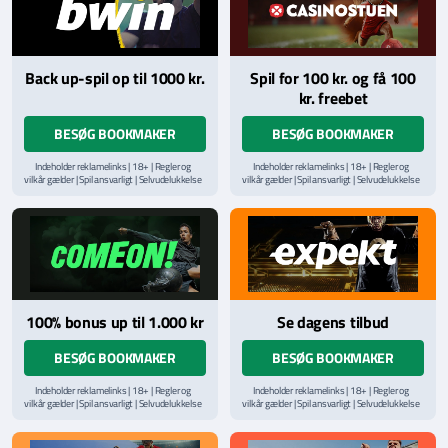
Back up-spil op til 1000 kr.
Spil for 100 kr. og få 100
kr. freebet
BESØG BOOKMAKER
BESØG BOOKMAKER
Indeholder reklamelinks | 18+ | Regler og
Indeholder reklamelinks | 18+ | Regler og
vilkår gælder | Spil ansvarligt | Selvudelukkelse
vilkår gælder | Spil ansvarligt | Selvudelukkelse
via
ROFUS.nu
| Kontakt Spillemyndighedens
via
ROFUS.nu
| Kontakt Spillemyndighedens
hjælpelinje på
StopSpillet.dk
hjælpelinje på
StopSpillet.dk
Læs vilkår og betingelser
her
100% bonus up til 1.000 kr
Se dagens tilbud
BESØG BOOKMAKER
BESØG BOOKMAKER
Indeholder reklamelinks | 18+ | Regler og
Indeholder reklamelinks | 18+ | Regler og
vilkår gælder | Spil ansvarligt | Selvudelukkelse
vilkår gælder | Spil ansvarligt | Selvudelukkelse
via
ROFUS.nu
| Kontakt Spillemyndighedens
via
ROFUS.nu
| Kontakt Spillemyndighedens
hjælpelinje på
StopSpillet.dk
hjælpelinje på
StopSpillet.dk
Læs vilkår og betingelser
her
Læs vilkår og betingelser
her