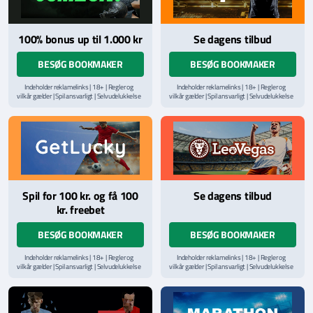
100% bonus up til 1.000 kr
Se dagens tilbud
BESØG BOOKMAKER
BESØG BOOKMAKER
Indeholder reklamelinks | 18+ | Regler og
Indeholder reklamelinks | 18+ | Regler og
vilkår gælder | Spil ansvarligt | Selvudelukkelse
vilkår gælder | Spil ansvarligt | Selvudelukkelse
via
ROFUS.nu
| Kontakt Spillemyndighedens
via
ROFUS.nu
| Kontakt Spillemyndighedens
hjælpelinje på
StopSpillet.dk
hjælpelinje på
StopSpillet.dk
Læs vilkår og betingelser
her
Læs vilkår og betingelser
her
Spil for 100 kr. og få 100
Se dagens tilbud
kr. freebet
BESØG BOOKMAKER
BESØG BOOKMAKER
Indeholder reklamelinks | 18+ | Regler og
Indeholder reklamelinks | 18+ | Regler og
vilkår gælder | Spil ansvarligt | Selvudelukkelse
vilkår gælder | Spil ansvarligt | Selvudelukkelse
via
ROFUS.nu
| Kontakt Spillemyndighedens
via
ROFUS.nu
| Kontakt Spillemyndighedens
hjælpelinje på
StopSpillet.dk
hjælpelinje på
StopSpillet.dk
Læs vilkår og betingelser
her