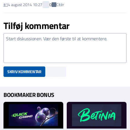
Citér
#1
4 august 2014 10:27
0
Tilføj kommentar
SKRIV KOMMENTAR
BOOKMAKER BONUS