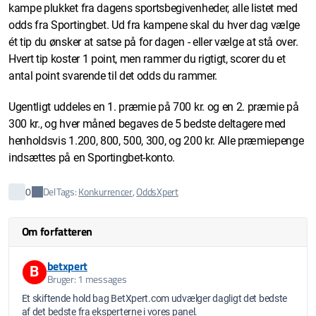
kampe plukket fra dagens sportsbegivenheder, alle listet med
odds fra Sportingbet. Ud fra kampene skal du hver dag vælge
ét tip du ønsker at satse på for dagen - eller vælge at stå over.
Hvert tip koster 1 point, men rammer du rigtigt, scorer du et
antal point svarende til det odds du rammer.
Ugentligt uddeles en 1. præmie på 700 kr. og en 2. præmie på
300 kr., og hver måned begaves de 5 bedste deltagere med
henholdsvis 1.200, 800, 500, 300, og 200 kr. Alle præmiepenge
indsættes på en Sportingbet-konto.
Del
0
Tags:
Konkurrencer
,
OddsXpert
Om forfatteren
betxpert
B
Bruger: 1 messages
Et skiftende hold bag BetXpert.com udvælger dagligt det bedste
af det bedste fra eksperterne i vores panel.