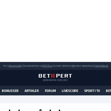
18+ |
Spil ansvarligt
| Selvudelukkelse via
ROFUS.nu
| Kontakt Spillemyndighedens hjælpelinje på
StopSpillet.dk
BONUSSER
ARTIKLER
FORUM
LIVESCORE
SPORT I TV
BE