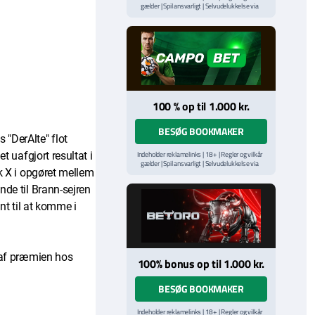
gælder | Spil ansvarligt | Selvudelukkelse via
ROFUS.nu
| Kontakt Spillemyndighedens
hjælpelinje på
StopSpillet.dk
Læs vilkår og betingelser
her
100 % op til 1.000 kr.
BESØG BOOKMAKER
"DerAlte" flot
Indeholder reklamelinks | 18+ | Regler og vilkår
 uafgjort resultat i
gælder | Spil ansvarligt | Selvudelukkelse via
k X i opgøret mellem
ROFUS.nu
| Kontakt Spillemyndighedens
hjælpelinje på
StopSpillet.dk
nde til Brann-sejren
Læs vilkår og betingelser
her
nt til at komme i
g af præmien hos
100% bonus op til 1.000 kr.
BESØG BOOKMAKER
Indeholder reklamelinks | 18+ | Regler og vilkår