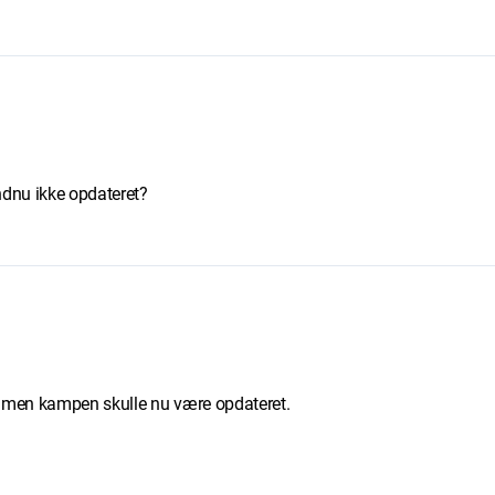
ndnu ikke opdateret?
- men kampen skulle nu være opdateret.