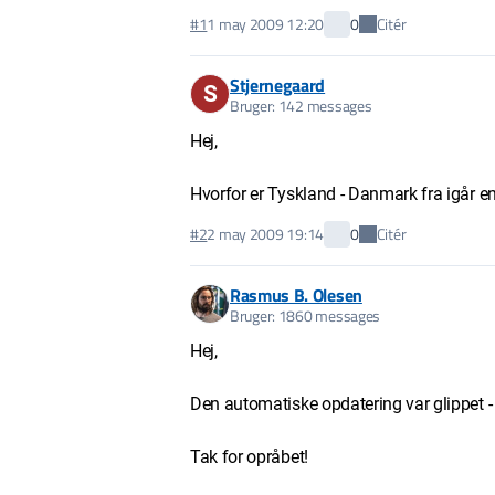
Citér
#1
1 may 2009 12:20
0
Stjernegaard
S
Bruger: 142 messages
Hej,
Hvorfor er Tyskland - Danmark fra igår e
Citér
#2
2 may 2009 19:14
0
Rasmus B. Olesen
Bruger: 1860 messages
Hej,
Den automatiske opdatering var glippet 
Tak for opråbet!