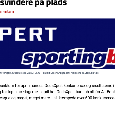
svindere på plads
mentarer
ansvarligt | Selvudelukkelse via
ROFUS.nu
| Kontakt Spillemyndighedens hjælpelinje på
StopSpillet.dk
unktum for april måneds OddsXpert-konkurrence, og resultaterne i 
or top-placeringerne. I april har OddsXpert budt på alt fra AL-Bank
League og meget, meget mere. I alt kæmpede over 600 konkurrence