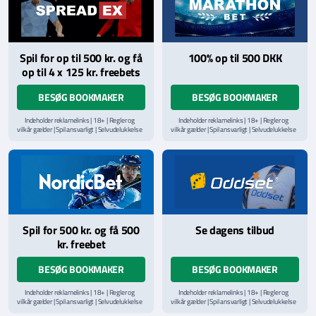
Spil for op til 500 kr. og få
100% op til 500 DKK
op til 4 x 125 kr. freebets
BESØG BOOKMAKER
BESØG BOOKMAKER
Indeholder reklamelinks | 18+ | Regler og
Indeholder reklamelinks | 18+ | Regler og
vilkår gælder | Spil ansvarligt | Selvudelukkelse
vilkår gælder | Spil ansvarligt | Selvudelukkelse
via
ROFUS.nu
| Kontakt Spillemyndighedens
via
ROFUS.nu
| Kontakt Spillemyndighedens
hjælpelinje på
StopSpillet.dk
hjælpelinje på
StopSpillet.dk
Læs vilkår og betingelser
her
Spil for 500 kr. og få 500
Se dagens tilbud
kr. freebet
BESØG BOOKMAKER
BESØG BOOKMAKER
Indeholder reklamelinks | 18+ | Regler og
Indeholder reklamelinks | 18+ | Regler og
vilkår gælder | Spil ansvarligt | Selvudelukkelse
vilkår gælder | Spil ansvarligt | Selvudelukkelse
via
ROFUS.nu
| Kontakt Spillemyndighedens
via
ROFUS.nu
| Kontakt Spillemyndighedens