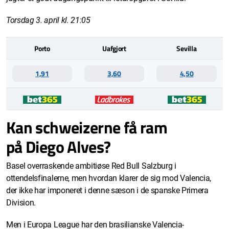
Torsdag 3. april kl. 21:05
Porto
Uafgjort
Sevilla
1,91
3,60
4,50
Kan schweizerne få ram
på Diego Alves?
Basel overraskende ambitiøse Red Bull Salzburg i
ottendelsfinalerne, men hvordan klarer de sig mod Valencia,
der ikke har imponeret i denne sæson i de spanske Primera
Division.
Men i Europa League har den brasilianske Valencia-