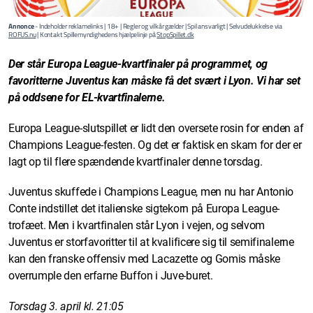
Annonce
- Indeholder reklamelinks | 18+ | Regler og vilkår gælder | Spil ansvarligt | Selvudelukkelse via
ROFUS.nu
| Kontakt Spillemyndighedens hjælpelinje på
StopSpillet.dk
Der står Europa League-kvartfinaler på programmet, og
favoritterne Juventus kan måske få det svært i Lyon. Vi har set
på oddsene for EL-kvartfinalerne.
Europa League-slutspillet er lidt den oversete rosin for enden af
Champions League-festen. Og det er faktisk en skam for der er
lagt op til flere spændende kvartfinaler denne torsdag.
Juventus skuffede i Champions League, men nu har Antonio
Conte indstillet det italienske sigtekorn på Europa League-
trofæet. Men i kvartfinalen står Lyon i vejen, og selvom
Juventus er storfavoritter til at kvalificere sig til semifinalerne
kan den franske offensiv med Lacazette og Gomis måske
overrumple den erfarne Buffon i Juve-buret.
Torsdag 3. april kl. 21:05