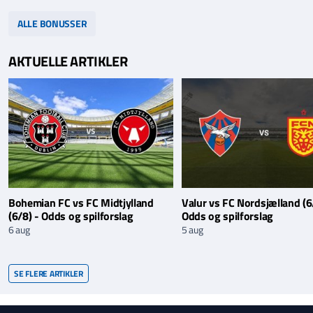
hjælpelinje på
StopSpillet.dk
hjælpelinje på
StopSpillet.dk
Læs vilkår og betingelser
her
Læs vilkår og betingelser
her
ALLE BONUSSER
AKTUELLE ARTIKLER
Bohemian FC vs FC Midtjylland
Valur vs FC Nordsjælland (6
(6/8) - Odds og spilforslag
Odds og spilforslag
6 aug
5 aug
SE FLERE ARTIKLER