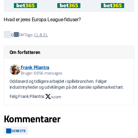
Hvad er jeres Europa League-fiduser?
Del
0
Tags:
CL & EL
Om forfatteren
Frank Pilantra
Bruger: 6956 messages
Oddsnørd og tidligere arbejdet i spillebranchen. Følger
industrinyheder og udviklingen på det danske spillemarked tæt.
x.com
Følg Frank Pilantra:
Kommentarer
SENESTE