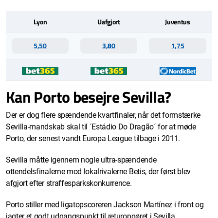
Lyon
Uafgjort
Juventus
5,50
3,80
1,75
Kan Porto besejre Sevilla?
Der er dog flere spændende kvartfinaler, når det formstærke
Sevilla-mandskab skal til ´Estádio Do Dragão´ for at møde
Porto, der senest vandt Europa League tilbage i 2011.
Sevilla måtte igennem nogle ultra-spændende
ottendelsfinalerne mod lokalrivalerne Betis, der først blev
afgjort efter straffesparkskonkurrence.
Porto stiller med ligatopscoreren Jackson Martínez i front og
jagter et godt udgangspunkt til returopgøret i Sevilla.