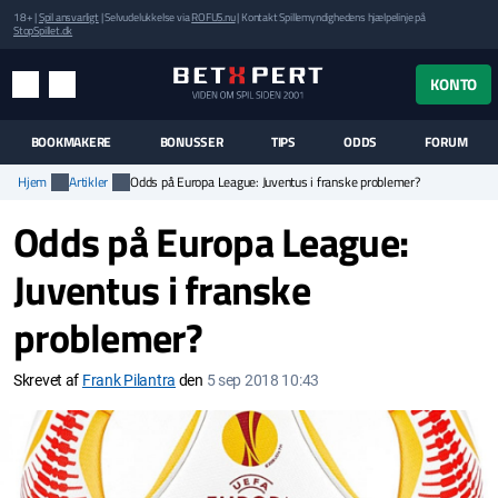
18+ |
Spil ansvarligt
| Selvudelukkelse via
ROFUS.nu
| Kontakt Spillemyndighedens hjælpelinje på
StopSpillet.dk
UK MENUEN
KONTO
MENU
SØG
BOOKMAKERE
BONUSSER
TIPS
ODDS
FORUM
Hjem
Artikler
Odds på Europa League: Juventus i franske problemer?
Odds på Europa League:
Juventus i franske
problemer?
Skrevet af
Frank Pilantra
den
5 sep 2018 10:43