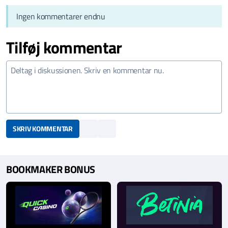
Ingen kommentarer endnu
Tilføj kommentar
SKRIV KOMMENTAR
BOOKMAKER BONUS