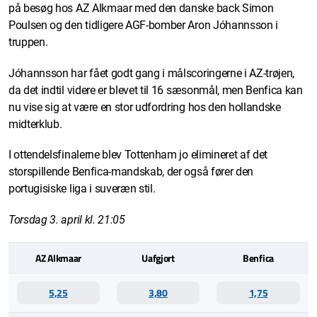
på besøg hos AZ Alkmaar med den danske back Simon
Poulsen og den tidligere AGF-bomber Aron Jóhannsson i
truppen.
Jóhannsson har fået godt gang i målscoringerne i AZ-trøjen,
da det indtil videre er blevet til 16 sæsonmål, men Benfica kan
nu vise sig at være en stor udfordring hos den hollandske
midterklub.
I ottendelsfinalerne blev Tottenham jo elimineret af det
storspillende Benfica-mandskab, der også fører den
portugisiske liga i suveræn stil.
Torsdag 3. april kl. 21:05
AZ Alkmaar
Uafgjort
Benfica
5,25
3,80
1,75