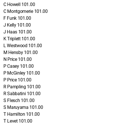
C Howell 101.00
C Montgomerie 101.00
F Funk 101.00
J Kelly 101.00
J Haas 101.00
K Triplett 101.00
L Westwood 101.00
M Hensby 101.00
N Price 101.00
P Casey 101.00
P McGinley 101.00
P Price 101.00
R Pampling 101.00
R Sabbatini 101.00
S Flesch 101.00
S Maruyama 101.00
T Hamilton 101.00
T Levet 101.00