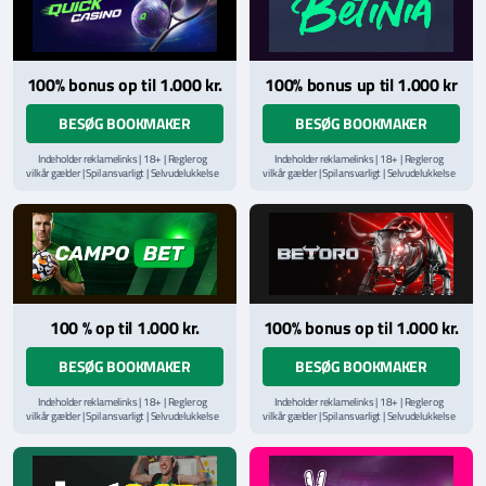
100% bonus op til 1.000 kr.
100% bonus up til 1.000 kr
BESØG BOOKMAKER
BESØG BOOKMAKER
Indeholder reklamelinks | 18+ | Regler og
Indeholder reklamelinks | 18+ | Regler og
vilkår gælder | Spil ansvarligt | Selvudelukkelse
vilkår gælder | Spil ansvarligt | Selvudelukkelse
via
ROFUS.nu
| Kontakt Spillemyndighedens
via
ROFUS.nu
| Kontakt Spillemyndighedens
hjælpelinje på
StopSpillet.dk
hjælpelinje på
StopSpillet.dk
Læs vilkår og betingelser
her
Læs vilkår og betingelser
her
100 % op til 1.000 kr.
100% bonus op til 1.000 kr.
BESØG BOOKMAKER
BESØG BOOKMAKER
Indeholder reklamelinks | 18+ | Regler og
Indeholder reklamelinks | 18+ | Regler og
vilkår gælder | Spil ansvarligt | Selvudelukkelse
vilkår gælder | Spil ansvarligt | Selvudelukkelse
via
ROFUS.nu
| Kontakt Spillemyndighedens
via
ROFUS.nu
| Kontakt Spillemyndighedens
hjælpelinje på
StopSpillet.dk
hjælpelinje på
StopSpillet.dk
Læs vilkår og betingelser
her
Læs vilkår og betingelser
her