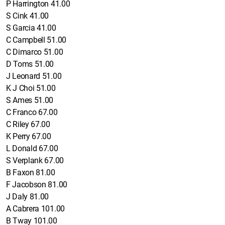
P Harrington 41.00
S Cink 41.00
S Garcia 41.00
C Campbell 51.00
C Dimarco 51.00
D Toms 51.00
J Leonard 51.00
K J Choi 51.00
S Ames 51.00
C Franco 67.00
C Riley 67.00
K Perry 67.00
L Donald 67.00
S Verplank 67.00
B Faxon 81.00
F Jacobson 81.00
J Daly 81.00
A Cabrera 101.00
B Tway 101.00