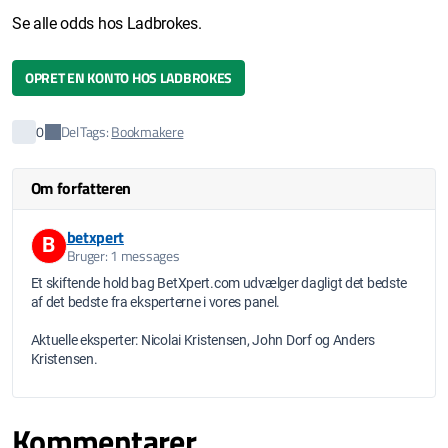
Se alle odds hos Ladbrokes.
OPRET EN KONTO HOS LADBROKES
Del
0
Tags:
Bookmakere
Om forfatteren
betxpert
B
Bruger: 1 messages
Et skiftende hold bag BetXpert.com udvælger dagligt det bedste
af det bedste fra eksperterne i vores panel.
Aktuelle eksperter: Nicolai Kristensen, John Dorf og Anders
Kristensen.
Kommentarer