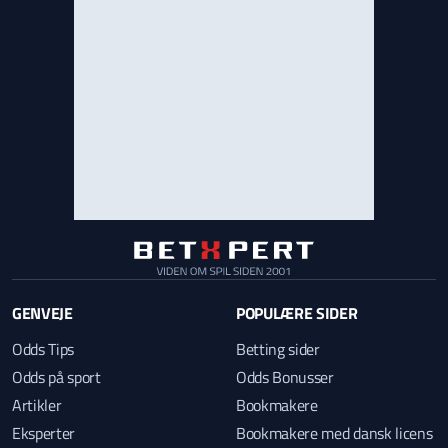
GENVEJE
POPULÆRE SIDER
Odds Tips
Betting sider
Odds på sport
Odds Bonusser
Artikler
Bookmakere
Eksperter
Bookmakere med dansk licens