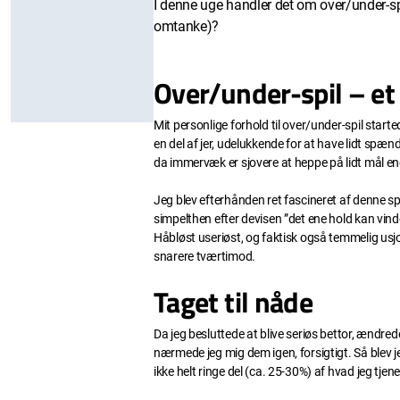
I denne uge handler det om over/under-spi
omtanke)?
Over/under-spil – et
Mit personlige forhold til over/under-spil star
en del af jer, udelukkende for at have lidt spæn
da immervæk er sjovere at heppe på lidt mål e
Jeg blev efterhånden ret fascineret af denne spi
simpelthen efter devisen ”det ene hold kan vinde,
Håbløst useriøst, og faktisk også temmelig usjo
snarere tværtimod.
Taget til nåde
Da jeg besluttede at blive seriøs bettor, ændred
nærmede jeg mig dem igen, forsigtigt. Så blev jeg
ikke helt ringe del (ca. 25-30%) af hvad jeg tjene