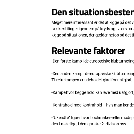
Den situationsbestem
Meget mere interessant er det at kigge på det 
tæske stillinger igennem på kryds og tværs for
kigge på situationen, der gælder netop på det t
Relevante faktorer
-Den første kamp i de europæiske klubturneringe
-Den anden kamp i de europæiske klubturneringer
Til returkampen er udeholdet glad for uafgjort,
-Kampe hvor begge hold kan leve med uafgjort,
-Kontrahold mod kontrahold – hvis man kender
-”Ukendte” ligaer hvor bookmakere eller modspill
den finske liga, i den græske 2. division osv.