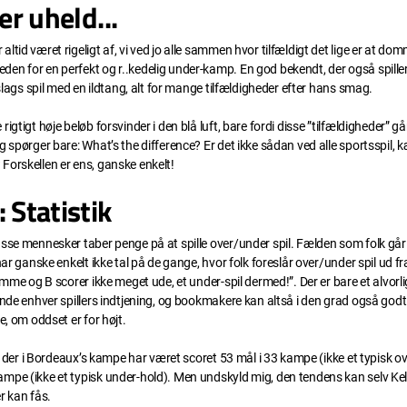
er uheld...
ltid været rigeligt af, vi ved jo alle sammen hvor tilfældigt det lige er at 
en for en perfekt og r..kedelig under-kamp. En god bekendt, der også spiller 
 slags spil med en ildtang, alt for mange tilfældigheder efter hans smag.
gtigt høje beløb forsvinder i den blå luft, bare fordi disse ”tilfældigheder” går
 spørger bare: What’s the difference? Er det ikke sådan ved alle sportsspil, 
Forskellen er ens, ganske enkelt!
 Statistik
sse mennesker taber penge på at spille over/under spil. Fælden som folk går i 
ar ganske enkelt ikke tal på de gange, hvor folk foreslår over/under spil ud fr
emme og B scorer ikke meget ude, et under-spil dermed!”. Der er bare et alvorl
ende enhver spillers indtjening, og bookmakere kan altså i den grad også godt 
e, om oddset er for højt.
t der i Bordeaux’s kampe har været scoret 53 mål i 33 kampe (ikke et typisk ove
mpe (ikke et typisk under-hold). Men undskyld mig, den tendens kan selv Keld
er kan fås.