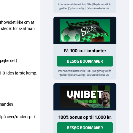
Indeholder reklamelinks | 18+ | Regler og vilkår
gælder | Spil ansvarligt | Selvudelukkelse via
ROFUS.nu
| Kontakt Spillemyndighedens
hjælpelinje på
StopSpillet.dk
Læs vilkår og betingelser
her
erhovedet ikke om at
 stedet for skal man
Få 100 kr. i kontanter
BESØG BOOKMAKER
pejler det)
Indeholder reklamelinks | 18+ | Regler og vilkår
1-0 i den første kamp.
gælder | Spil ansvarligt | Selvudelukkelse via
ROFUS.nu
| Kontakt Spillemyndighedens
hjælpelinje på
StopSpillet.dk
Læs vilkår og betingelser
her
hinanden
100% bonus op til 1.000 kr.
 på over/under spil i
BESØG BOOKMAKER