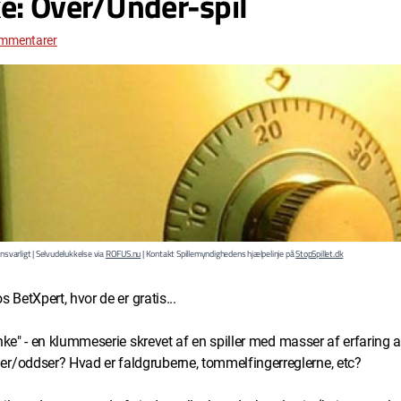
: Over/Under-spil
mmentarer
ansvarligt | Selvudelukkelse via
ROFUS.nu
| Kontakt Spillemyndighedens hjælpelinje på
StopSpillet.dk
 BetXpert, hvor de er gratis...
nke" - en klummeserie skrevet af en spiller med masser af erfaring a
/oddser? Hvad er faldgruberne, tommelfingerreglerne, etc?