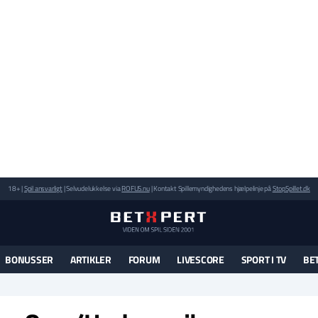
18+ |
Spil ansvarligt
| Selvudelukkelse via
ROFUS.nu
| Kontakt Spillemyndighedens hjælpelinje på
StopSpillet.dk
BONUSSER
ARTIKLER
FORUM
LIVESCORE
SPORT I TV
BE