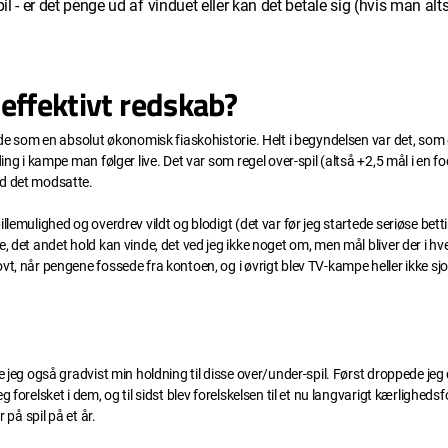
l - er det penge ud af vinduet eller kan det betale sig (hvis man al
 effektivt redskab?
tede som en absolut økonomisk fiaskohistorie. Helt i begyndelsen var det, som 
ding i kampe man følger live. Det var som regel over-spil (altså +2,5 mål i en 
nd det modsatte.
llemulighed og overdrev vildt og blodigt (det var før jeg startede seriøse bett
 det andet hold kan vinde, det ved jeg ikke noget om, men mål bliver der i hver
vt, når pengene fossede fra kontoen, og i øvrigt blev TV-kampe heller ikke s
e jeg også gradvist min holdning til disse over/under-spil. Først droppede jeg 
 forelsket i dem, og til sidst blev forelskelsen til et nu langvarigt kærligheds
r på spil på et år.