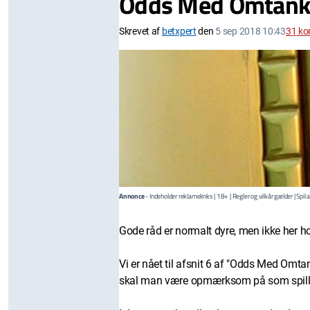
Odds Med Omtanke
Skrevet af
betxpert
den
5 sep 2018 10:43
31
ko
Annonce
- Indeholder reklamelinks | 18+ | Regler og vilkår gælder | Spil 
Gode råd er normalt dyre, men ikke her hos
Vi er nået til afsnit 6 af "Odds Med Omta
skal man være opmærksom på som spiller