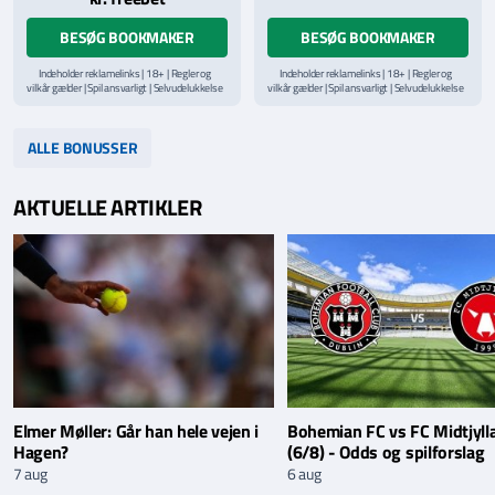
BESØG BOOKMAKER
BESØG BOOKMAKER
Indeholder reklamelinks | 18+ | Regler og
Indeholder reklamelinks | 18+ | Regler og
vilkår gælder | Spil ansvarligt | Selvudelukkelse
vilkår gælder | Spil ansvarligt | Selvudelukkelse
via
ROFUS.nu
| Kontakt Spillemyndighedens
via
ROFUS.nu
| Kontakt Spillemyndighedens
hjælpelinje på
StopSpillet.dk
hjælpelinje på
StopSpillet.dk
Læs vilkår og betingelser
her
Læs vilkår og betingelser
her
ALLE BONUSSER
AKTUELLE ARTIKLER
Elmer Møller: Går han hele vejen i
Bohemian FC vs FC Midtjyll
Hagen?
(6/8) - Odds og spilforslag
7 aug
6 aug