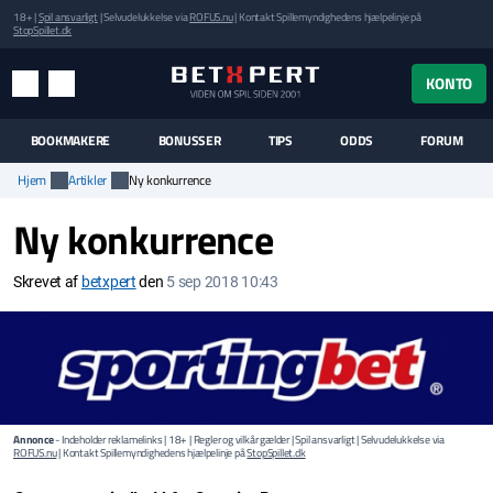
18+ |
Spil ansvarligt
| Selvudelukkelse via
ROFUS.nu
| Kontakt Spillemyndighedens hjælpelinje på
StopSpillet.dk
UK MENUEN
KONTO
MENU
SØG
BOOKMAKERE
BONUSSER
TIPS
ODDS
FORUM
Hjem
Artikler
Ny konkurrence
Ny konkurrence
Skrevet af
betxpert
den
5 sep 2018 10:43
Annonce
- Indeholder reklamelinks | 18+ | Regler og vilkår gælder | Spil ansvarligt | Selvudelukkelse via
ROFUS.nu
| Kontakt Spillemyndighedens hjælpelinje på
StopSpillet.dk