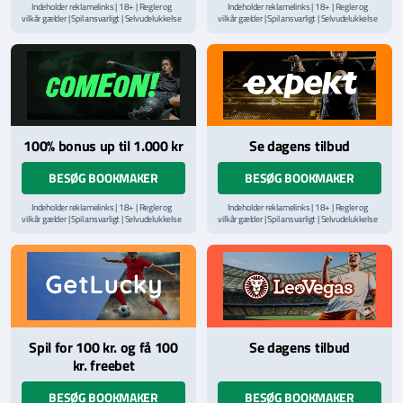
Indeholder reklamelinks | 18+ | Regler og
Indeholder reklamelinks | 18+ | Regler og
vilkår gælder | Spil ansvarligt | Selvudelukkelse
vilkår gælder | Spil ansvarligt | Selvudelukkelse
via
ROFUS.nu
| Kontakt Spillemyndighedens
via
ROFUS.nu
| Kontakt Spillemyndighedens
hjælpelinje på
StopSpillet.dk
hjælpelinje på
StopSpillet.dk
Læs vilkår og betingelser
her
100% bonus up til 1.000 kr
Se dagens tilbud
BESØG BOOKMAKER
BESØG BOOKMAKER
Indeholder reklamelinks | 18+ | Regler og
Indeholder reklamelinks | 18+ | Regler og
vilkår gælder | Spil ansvarligt | Selvudelukkelse
vilkår gælder | Spil ansvarligt | Selvudelukkelse
via
ROFUS.nu
| Kontakt Spillemyndighedens
via
ROFUS.nu
| Kontakt Spillemyndighedens
hjælpelinje på
StopSpillet.dk
hjælpelinje på
StopSpillet.dk
Læs vilkår og betingelser
her
Læs vilkår og betingelser
her
Spil for 100 kr. og få 100
Se dagens tilbud
kr. freebet
BESØG BOOKMAKER
BESØG BOOKMAKER