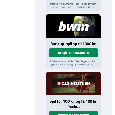
Indeholder reklamelinks | 18+ | Regler og vilkår
gælder | Spil ansvarligt | Selvudelukkelse via
ROFUS.nu
| Kontakt Spillemyndighedens
hjælpelinje på
StopSpillet.dk
Læs vilkår og betingelser
her
Back up-spil op til 1000 kr.
BESØG BOOKMAKER
Indeholder reklamelinks | 18+ | Regler og vilkår
gælder | Spil ansvarligt | Selvudelukkelse via
ROFUS.nu
| Kontakt Spillemyndighedens
hjælpelinje på
StopSpillet.dk
Læs vilkår og betingelser
her
Spil for 100 kr. og få 100 kr.
freebet