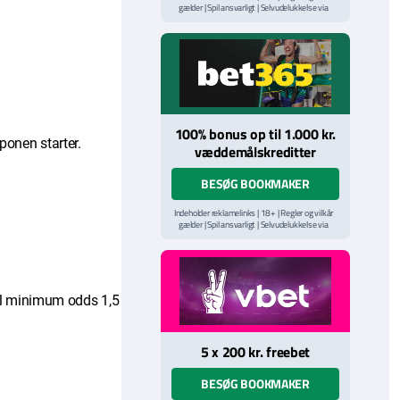
gælder | Spil ansvarligt | Selvudelukkelse via
ROFUS.nu
| Kontakt Spillemyndighedens
hjælpelinje på
StopSpillet.dk
Læs vilkår og betingelser
her
100% bonus op til 1.000 kr.
ponen starter.
væddemålskreditter
BESØG BOOKMAKER
Indeholder reklamelinks | 18+ | Regler og vilkår
gælder | Spil ansvarligt | Selvudelukkelse via
ROFUS.nu
| Kontakt Spillemyndighedens
hjælpelinje på
StopSpillet.dk
il minimum odds 1,5
5 x 200 kr. freebet
BESØG BOOKMAKER