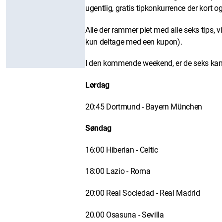
ugentlig,
gratis tipkonkurrence der kort o
Alle der rammer plet med alle seks tips,
kun deltage med een kupon).
I den kommende weekend, er de seks ka
Lørdag
20:45 Dortmund - Bayern München
Søndag
16:00 Hiberian - Celtic
18:00 Lazio - Roma
20:00 Real Sociedad - Real Madrid
20.00 Osasuna - Sevilla