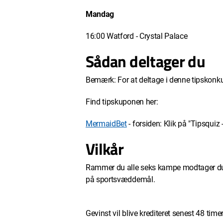
Mandag
16:00 Watford - Crystal Palace
Sådan deltager du
Bemærk: For at deltage i denne tipskonkur
Find tipskuponen her:
MermaidBet
- forsiden: Klik på "Tipsquiz 
Vilkår
Rammer du alle seks kampe modtager du
på sportsvæddemål.
Gevinst vil blive krediteret senest 48 time