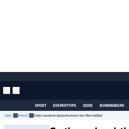
SØG
INDSTILLINGER
SPORT
EKSPERTTIPS
ODDS
BOOKMAKERE
Hjem
Artikler
Gratis weekend-tipskonkurrence hos Mermaidbet