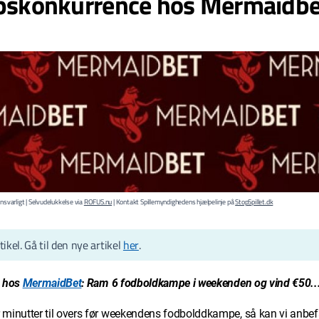
ipskonkurrence hos Mermaidbe
ansvarligt | Selvudelukkelse via
ROFUS.nu
| Kontakt Spillemyndighedens hjælpelinje på
StopSpillet.dk
ikel. Gå til den nye artikel
her
.
e hos
MermaidBet
: Ram 6 fodboldkampe i weekenden og vind €50..
r minutter til overs før weekendens fodbolddkampe, så kan vi anbef