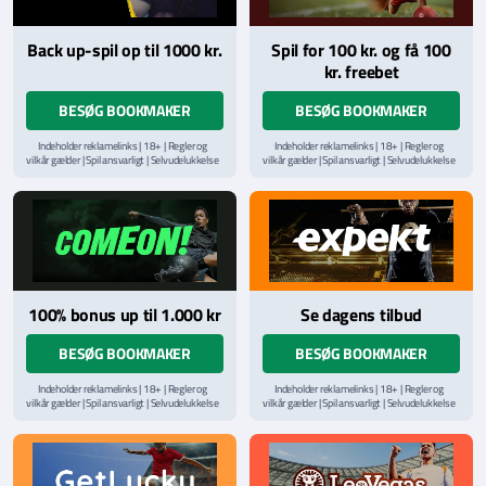
Back up-spil op til 1000 kr.
Spil for 100 kr. og få 100
kr. freebet
BESØG BOOKMAKER
BESØG BOOKMAKER
Indeholder reklamelinks | 18+ | Regler og
Indeholder reklamelinks | 18+ | Regler og
vilkår gælder | Spil ansvarligt | Selvudelukkelse
vilkår gælder | Spil ansvarligt | Selvudelukkelse
via
ROFUS.nu
| Kontakt Spillemyndighedens
via
ROFUS.nu
| Kontakt Spillemyndighedens
hjælpelinje på
StopSpillet.dk
hjælpelinje på
StopSpillet.dk
Læs vilkår og betingelser
her
100% bonus up til 1.000 kr
Se dagens tilbud
BESØG BOOKMAKER
BESØG BOOKMAKER
Indeholder reklamelinks | 18+ | Regler og
Indeholder reklamelinks | 18+ | Regler og
vilkår gælder | Spil ansvarligt | Selvudelukkelse
vilkår gælder | Spil ansvarligt | Selvudelukkelse
via
ROFUS.nu
| Kontakt Spillemyndighedens
via
ROFUS.nu
| Kontakt Spillemyndighedens
hjælpelinje på
StopSpillet.dk
hjælpelinje på
StopSpillet.dk
Læs vilkår og betingelser
her
Læs vilkår og betingelser
her