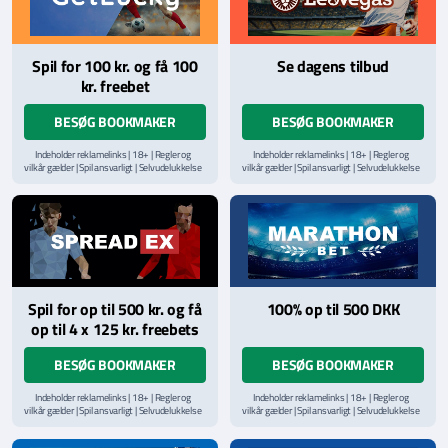
Spil for 100 kr. og få 100
Se dagens tilbud
kr. freebet
BESØG BOOKMAKER
BESØG BOOKMAKER
Indeholder reklamelinks | 18+ | Regler og
Indeholder reklamelinks | 18+ | Regler og
vilkår gælder | Spil ansvarligt | Selvudelukkelse
vilkår gælder | Spil ansvarligt | Selvudelukkelse
via
ROFUS.nu
| Kontakt Spillemyndighedens
via
ROFUS.nu
| Kontakt Spillemyndighedens
hjælpelinje på
StopSpillet.dk
hjælpelinje på
StopSpillet.dk
Læs vilkår og betingelser
her
Spil for op til 500 kr. og få
100% op til 500 DKK
op til 4 x 125 kr. freebets
BESØG BOOKMAKER
BESØG BOOKMAKER
Indeholder reklamelinks | 18+ | Regler og
Indeholder reklamelinks | 18+ | Regler og
vilkår gælder | Spil ansvarligt | Selvudelukkelse
vilkår gælder | Spil ansvarligt | Selvudelukkelse
via
ROFUS.nu
| Kontakt Spillemyndighedens
via
ROFUS.nu
| Kontakt Spillemyndighedens
hjælpelinje på
StopSpillet.dk
hjælpelinje på
StopSpillet.dk