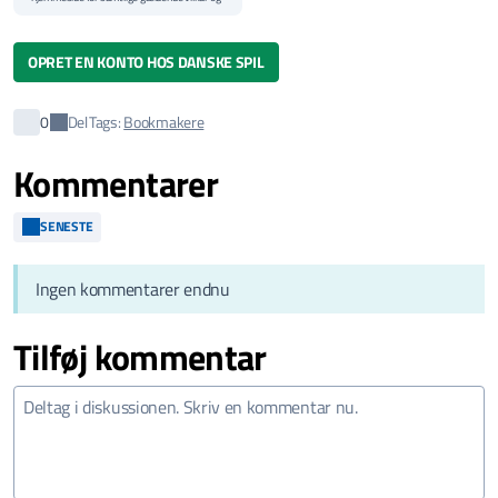
betingelser for denne bonus.
OPRET EN KONTO HOS DANSKE SPIL
Del
0
Tags:
Bookmakere
Kommentarer
SENESTE
Ingen kommentarer endnu
Tilføj kommentar