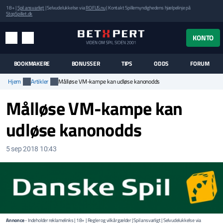
18+ |
Spil ansvarligt
| Selvudelukkelse via
ROFUS.nu
| Kontakt Spillemyndighedens hjælpelinje på
StopSpillet.dk
UK MENUEN
KONTO
MENU
SØG
BOOKMAKERE
BONUSSER
TIPS
ODDS
FORUM
Hjem
Artikler
Målløse VM-kampe kan udløse kanonodds
Målløse VM-kampe kan
udløse kanonodds
5 sep 2018 10:43
Annonce
- Indeholder reklamelinks | 18+ | Regler og vilkår gælder | Spil ansvarligt | Selvudelukkelse via