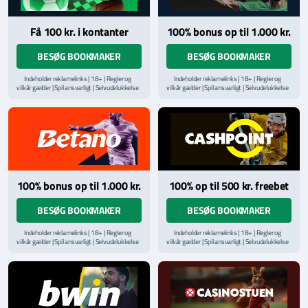
Få 100 kr. i kontanter
100% bonus op til 1.000 kr.
BESØG BOOKMAKER
BESØG BOOKMAKER
Indeholder reklamelinks | 18+ | Regler og
Indeholder reklamelinks | 18+ | Regler og
vilkår gælder | Spil ansvarligt | Selvudelukkelse
vilkår gælder | Spil ansvarligt | Selvudelukkelse
via
ROFUS.nu
| Kontakt Spillemyndighedens
via
ROFUS.nu
| Kontakt Spillemyndighedens
hjælpelinje på
StopSpillet.dk
hjælpelinje på
StopSpillet.dk
Læs vilkår og betingelser
her
Læs vilkår og betingelser
her
100% bonus op til 1.000 kr.
100% op til 500 kr. freebet
BESØG BOOKMAKER
BESØG BOOKMAKER
Indeholder reklamelinks | 18+ | Regler og
Indeholder reklamelinks | 18+ | Regler og
vilkår gælder | Spil ansvarligt | Selvudelukkelse
vilkår gælder | Spil ansvarligt | Selvudelukkelse
via
ROFUS.nu
| Kontakt Spillemyndighedens
via
ROFUS.nu
| Kontakt Spillemyndighedens
hjælpelinje på
StopSpillet.dk
hjælpelinje på
StopSpillet.dk
Læs vilkår og betingelser
her