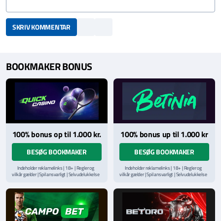
SKRIV KOMMENTAR
BOOKMAKER BONUS
100% bonus op til 1.000 kr.
100% bonus up til 1.000 kr
BESØG BOOKMAKER
BESØG BOOKMAKER
Indeholder reklamelinks | 18+ | Regler og
Indeholder reklamelinks | 18+ | Regler og
vilkår gælder | Spil ansvarligt | Selvudelukkelse
vilkår gælder | Spil ansvarligt | Selvudelukkelse
via
ROFUS.nu
| Kontakt Spillemyndighedens
via
ROFUS.nu
| Kontakt Spillemyndighedens
hjælpelinje på
StopSpillet.dk
hjælpelinje på
StopSpillet.dk
Læs vilkår og betingelser
her
Læs vilkår og betingelser
her