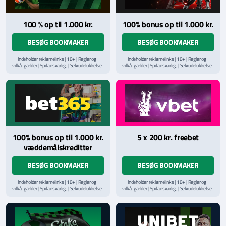
100 % op til 1.000 kr.
100% bonus op til 1.000 kr.
BESØG BOOKMAKER
BESØG BOOKMAKER
Indeholder reklamelinks | 18+ | Regler og
Indeholder reklamelinks | 18+ | Regler og
vilkår gælder | Spil ansvarligt | Selvudelukkelse
vilkår gælder | Spil ansvarligt | Selvudelukkelse
via
ROFUS.nu
| Kontakt Spillemyndighedens
via
ROFUS.nu
| Kontakt Spillemyndighedens
hjælpelinje på
StopSpillet.dk
hjælpelinje på
StopSpillet.dk
Læs vilkår og betingelser
her
Læs vilkår og betingelser
her
100% bonus op til 1.000 kr.
5 x 200 kr. freebet
væddemålskreditter
BESØG BOOKMAKER
BESØG BOOKMAKER
Indeholder reklamelinks | 18+ | Regler og
Indeholder reklamelinks | 18+ | Regler og
vilkår gælder | Spil ansvarligt | Selvudelukkelse
vilkår gælder | Spil ansvarligt | Selvudelukkelse
via
ROFUS.nu
| Kontakt Spillemyndighedens
via
ROFUS.nu
| Kontakt Spillemyndighedens
hjælpelinje på
StopSpillet.dk
hjælpelinje på
StopSpillet.dk
Læs vilkår og betingelser
her