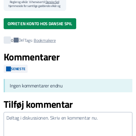
Regler og vilkår: Vi henviser til
Danske Spil
hjemmeside for samtlige gældende vilkår og
betingelser for denne bonus.
OPRET EN KONTO HOS DANSKE SPIL
Del
0
Tags:
Bookmakere
Kommentarer
SENESTE
Ingen kommentarer endnu
Tilføj kommentar