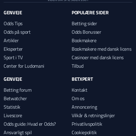
GENVEJE
POPULÆRE SIDER
Odds Tips
Betting sider
Odds på sport
Odds Bonusser
Artikler
Bookmakere
Eksperter
Bookmakere med dansk licens
Sport i TV
Casinoer med dansk licens
Center for Ludomani
Tilbud
GENVEJE
BETXPERT
Betting forum
Kontakt
Betwatcher
Om os
Statistik
Annoncering
Livescore
Vilkår & retningslinjer
Odds guide: Hvad er Odds?
Privatlivspolitik
Ansvarligt spil
Cookiepolitik