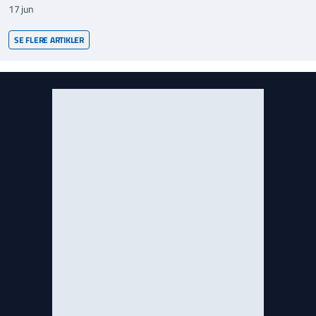
17 jun
SE FLERE ARTIKLER