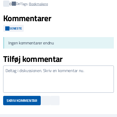
Regler og vilkår: Vi henviser til
NordicBet
Del
0
Tags:
Bookmakere
hjemmeside for samtlige gældende vilkår og
betingelser for denne bonus.
Kommentarer
SENESTE
Ingen kommentarer endnu
Tilføj kommentar
SKRIV KOMMENTAR