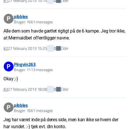
Citér
#1
27 february 2013 15:14
0
pibbles
P
Bruger: 1661 messages
Alle dem som havde gættet rigtigt på de 6 kampe. Jeg tror ikke,
at Mermaidbet offentliggør navne.
Citér
#2
27 february 2013 15:25
0
Pingvin263
P
Bruger: 1113 messages
Okay ;-)
Citér
#3
27 february 2013 18:08
0
pibbles
P
Bruger: 1661 messages
Jeg har været inde på deres side, men kan ikke se hvem der
har vundet. :-) tjek evt. din konto.