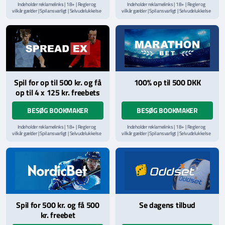
Indeholder reklamelinks | 18+ | Regler og
Indeholder reklamelinks | 18+ | Regler og
vilkår gælder | Spil ansvarligt | Selvudelukkelse
vilkår gælder | Spil ansvarligt | Selvudelukkelse
via
ROFUS.nu
| Kontakt Spillemyndighedens
via
ROFUS.nu
| Kontakt Spillemyndighedens
hjælpelinje på
StopSpillet.dk
hjælpelinje på
StopSpillet.dk
Læs vilkår og betingelser
her
Spil for op til 500 kr. og få
100% op til 500 DKK
op til 4 x 125 kr. freebets
BESØG BOOKMAKER
BESØG BOOKMAKER
Indeholder reklamelinks | 18+ | Regler og
Indeholder reklamelinks | 18+ | Regler og
vilkår gælder | Spil ansvarligt | Selvudelukkelse
vilkår gælder | Spil ansvarligt | Selvudelukkelse
via
ROFUS.nu
| Kontakt Spillemyndighedens
via
ROFUS.nu
| Kontakt Spillemyndighedens
hjælpelinje på
StopSpillet.dk
hjælpelinje på
StopSpillet.dk
Læs vilkår og betingelser
her
Spil for 500 kr. og få 500
Se dagens tilbud
kr. freebet