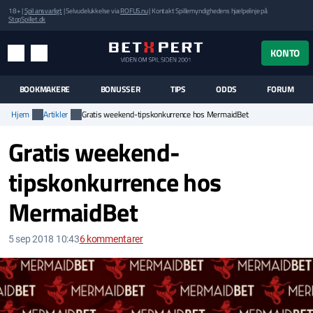
18+ |
Spil ansvarligt
| Selvudelukkelse via
ROFUS.nu
| Kontakt Spillemyndighedens hjælpelinje på
StopSpillet.dk
UK MENUEN
KONTO
MENU
SØG
BOOKMAKERE
BONUSSER
TIPS
ODDS
FORUM
Hjem
Artikler
Gratis weekend-tipskonkurrence hos MermaidBet
Gratis weekend-
tipskonkurrence hos
MermaidBet
5 sep 2018 10:43
6
kommentarer