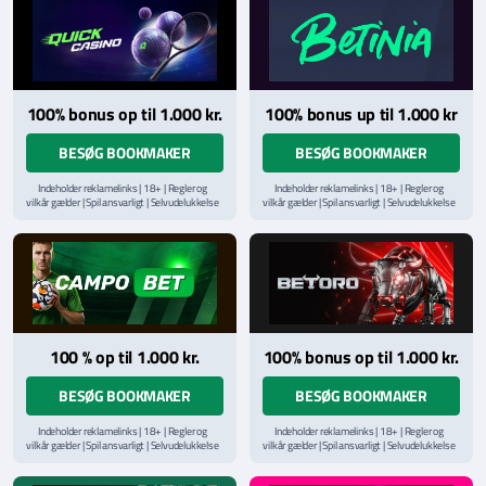
100% bonus op til 1.000 kr.
100% bonus up til 1.000 kr
BESØG BOOKMAKER
BESØG BOOKMAKER
Indeholder reklamelinks | 18+ | Regler og
Indeholder reklamelinks | 18+ | Regler og
vilkår gælder | Spil ansvarligt | Selvudelukkelse
vilkår gælder | Spil ansvarligt | Selvudelukkelse
via
ROFUS.nu
| Kontakt Spillemyndighedens
via
ROFUS.nu
| Kontakt Spillemyndighedens
hjælpelinje på
StopSpillet.dk
hjælpelinje på
StopSpillet.dk
Læs vilkår og betingelser
her
Læs vilkår og betingelser
her
100 % op til 1.000 kr.
100% bonus op til 1.000 kr.
BESØG BOOKMAKER
BESØG BOOKMAKER
Indeholder reklamelinks | 18+ | Regler og
Indeholder reklamelinks | 18+ | Regler og
vilkår gælder | Spil ansvarligt | Selvudelukkelse
vilkår gælder | Spil ansvarligt | Selvudelukkelse
via
ROFUS.nu
| Kontakt Spillemyndighedens
via
ROFUS.nu
| Kontakt Spillemyndighedens
hjælpelinje på
StopSpillet.dk
hjælpelinje på
StopSpillet.dk