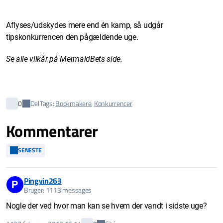
Aflyses/udskydes mere end én kamp, så udgår
tipskonkurrencen den pågældende uge.
Se alle vilkår på MermaidBets side.
Del
0
Tags:
Bookmakere
,
Konkurrencer
Kommentarer
SENESTE
Pingvin263
P
Bruger: 1113 messages
Nogle der ved hvor man kan se hvem der vandt i sidste uge?