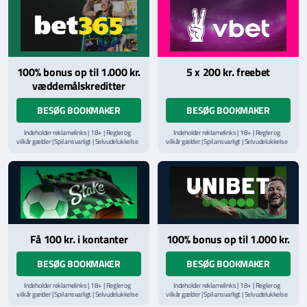
Læs vilkår og betingelser
her
Læs vilkår og betingelser
her
100% bonus op til 1.000 kr.
5 x 200 kr. freebet
væddemålskreditter
BESØG BOOKMAKER
BESØG BOOKMAKER
Indeholder reklamelinks | 18+ | Regler og
Indeholder reklamelinks | 18+ | Regler og
vilkår gælder | Spil ansvarligt | Selvudelukkelse
vilkår gælder | Spil ansvarligt | Selvudelukkelse
via
ROFUS.nu
| Kontakt Spillemyndighedens
via
ROFUS.nu
| Kontakt Spillemyndighedens
hjælpelinje på
StopSpillet.dk
hjælpelinje på
StopSpillet.dk
Læs vilkår og betingelser
her
Få 100 kr. i kontanter
100% bonus op til 1.000 kr.
BESØG BOOKMAKER
BESØG BOOKMAKER
Indeholder reklamelinks | 18+ | Regler og
Indeholder reklamelinks | 18+ | Regler og
vilkår gælder | Spil ansvarligt | Selvudelukkelse
vilkår gælder | Spil ansvarligt | Selvudelukkelse
via
ROFUS.nu
| Kontakt Spillemyndighedens
via
ROFUS.nu
| Kontakt Spillemyndighedens