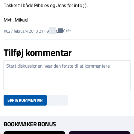
Takker til både Pibbles og Jens for info ;-).
Mvh. Mikael
Citér
#6
27 february 2013 21:49
0
Tilføj kommentar
SKRIV KOMMENTAR
BOOKMAKER BONUS