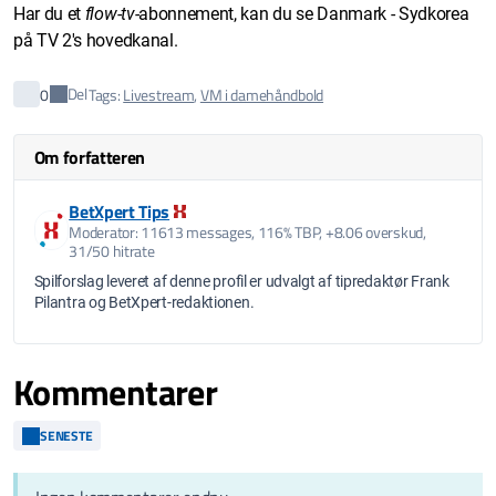
Har du et
flow-tv-
abonnement, kan du se Danmark - Sydkorea
på TV 2's hovedkanal.
Del
0
Tags:
Livestream
,
VM i damehåndbold
Om forfatteren
BetXpert Tips
Moderator: 11613 messages, 116% TBP, +8.06 overskud,
31/50 hitrate
Spilforslag leveret af denne profil er udvalgt af tipredaktør Frank
Pilantra og BetXpert-redaktionen.
Kommentarer
SENESTE