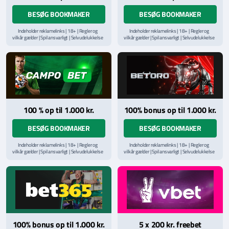
BESØG BOOKMAKER
BESØG BOOKMAKER
Indeholder reklamelinks | 18+ | Regler og
Indeholder reklamelinks | 18+ | Regler og
vilkår gælder | Spil ansvarligt | Selvudelukkelse
vilkår gælder | Spil ansvarligt | Selvudelukkelse
via
ROFUS.nu
| Kontakt Spillemyndighedens
via
ROFUS.nu
| Kontakt Spillemyndighedens
hjælpelinje på
StopSpillet.dk
hjælpelinje på
StopSpillet.dk
Læs vilkår og betingelser
her
Læs vilkår og betingelser
her
100 % op til 1.000 kr.
100% bonus op til 1.000 kr.
BESØG BOOKMAKER
BESØG BOOKMAKER
Indeholder reklamelinks | 18+ | Regler og
Indeholder reklamelinks | 18+ | Regler og
vilkår gælder | Spil ansvarligt | Selvudelukkelse
vilkår gælder | Spil ansvarligt | Selvudelukkelse
via
ROFUS.nu
| Kontakt Spillemyndighedens
via
ROFUS.nu
| Kontakt Spillemyndighedens
hjælpelinje på
StopSpillet.dk
hjælpelinje på
StopSpillet.dk
Læs vilkår og betingelser
her
Læs vilkår og betingelser
her
100% bonus op til 1.000 kr.
5 x 200 kr. freebet