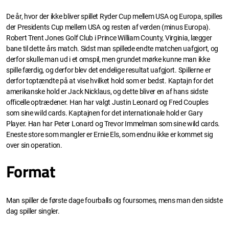
De år, hvor der ikke bliver spillet Ryder Cup mellem USA og Europa, spilles
der Presidents Cup mellem USA og resten af verden (minus Europa).
Robert Trent Jones Golf Club i Prince William County, Virginia, lægger
bane til dette års match. Sidst man spillede endte matchen uafgjort, og
derfor skulle man ud i et omspil, men grundet mørke kunne man ikke
spille færdig, og derfor blev det endelige resultat uafgjort. Spillerne er
derfor toptændte på at vise hvilket hold som er bedst. Kaptajn for det
amerikanske hold er Jack Nicklaus, og dette bliver en af hans sidste
officelle optrædener. Han har valgt Justin Leonard og Fred Couples
som sine wild cards. Kaptajnen for det internationale hold er Gary
Player. Han har Peter Lonard og Trevor Immelman som sine wild cards.
Eneste store som mangler er Ernie Els, som endnu ikke er kommet sig
over sin operation.
Format
Man spiller de første dage fourballs og foursomes, mens man den sidste
dag spiller singler.