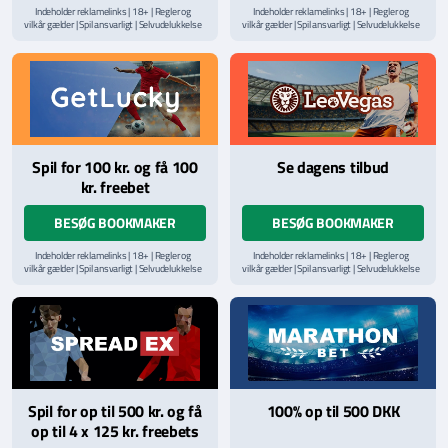
Indeholder reklamelinks | 18+ | Regler og
Indeholder reklamelinks | 18+ | Regler og
vilkår gælder | Spil ansvarligt | Selvudelukkelse
vilkår gælder | Spil ansvarligt | Selvudelukkelse
via
ROFUS.nu
| Kontakt Spillemyndighedens
via
ROFUS.nu
| Kontakt Spillemyndighedens
hjælpelinje på
StopSpillet.dk
hjælpelinje på
StopSpillet.dk
Læs vilkår og betingelser
her
Læs vilkår og betingelser
her
Spil for 100 kr. og få 100
Se dagens tilbud
kr. freebet
BESØG BOOKMAKER
BESØG BOOKMAKER
Indeholder reklamelinks | 18+ | Regler og
Indeholder reklamelinks | 18+ | Regler og
vilkår gælder | Spil ansvarligt | Selvudelukkelse
vilkår gælder | Spil ansvarligt | Selvudelukkelse
via
ROFUS.nu
| Kontakt Spillemyndighedens
via
ROFUS.nu
| Kontakt Spillemyndighedens
hjælpelinje på
StopSpillet.dk
hjælpelinje på
StopSpillet.dk
Læs vilkår og betingelser
her
Spil for op til 500 kr. og få
100% op til 500 DKK
op til 4 x 125 kr. freebets