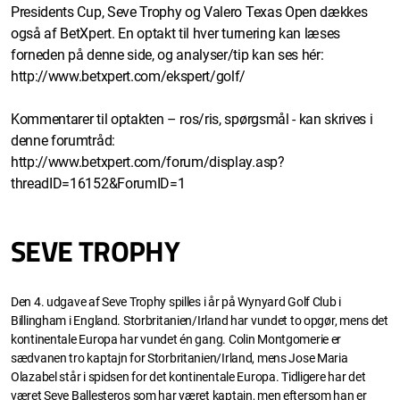
Presidents Cup, Seve Trophy og Valero Texas Open dækkes
også af BetXpert. En optakt til hver turnering kan læses
forneden på denne side, og analyser/tip kan ses hér:
http://www.betxpert.com/ekspert/golf/
Kommentarer til optakten – ros/ris, spørgsmål - kan skrives i
denne forumtråd:
http://www.betxpert.com/forum/display.asp?
threadID=16152&ForumID=1
SEVE TROPHY
Den 4. udgave af Seve Trophy spilles i år på Wynyard Golf Club i
Billingham i England. Storbritanien/Irland har vundet to opgør, mens det
kontinentale Europa har vundet én gang. Colin Montgomerie er
sædvanen tro kaptajn for Storbritanien/Irland, mens Jose Maria
Olazabel står i spidsen for det kontinentale Europa. Tidligere har det
været Seve Ballesteros som har været kaptajn, men eftersom han er