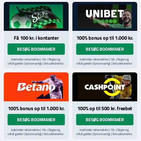
hjælpelinje på
StopSpillet.dk
hjælpelinje på
StopSpillet.dk
Læs vilkår og betingelser
her
Få 100 kr. i kontanter
100% bonus op til 1.000 kr.
BESØG BOOKMAKER
BESØG BOOKMAKER
Indeholder reklamelinks | 18+ | Regler og
Indeholder reklamelinks | 18+ | Regler og
vilkår gælder | Spil ansvarligt | Selvudelukkelse
vilkår gælder | Spil ansvarligt | Selvudelukkelse
via
ROFUS.nu
| Kontakt Spillemyndighedens
via
ROFUS.nu
| Kontakt Spillemyndighedens
hjælpelinje på
StopSpillet.dk
hjælpelinje på
StopSpillet.dk
Læs vilkår og betingelser
her
Læs vilkår og betingelser
her
100% bonus op til 1.000 kr.
100% op til 500 kr. freebet
BESØG BOOKMAKER
BESØG BOOKMAKER
Indeholder reklamelinks | 18+ | Regler og
Indeholder reklamelinks | 18+ | Regler og
vilkår gælder | Spil ansvarligt | Selvudelukkelse
vilkår gælder | Spil ansvarligt | Selvudelukkelse
via
ROFUS.nu
| Kontakt Spillemyndighedens
via
ROFUS.nu
| Kontakt Spillemyndighedens