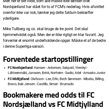
Men her er det vilde, som alle måske ikke tænker over.
Nordsjælland har stået for to af FCM's nederlag. Hvis afsnittet
ovenfor ikke var nok, tænker jeg dette faktum bekræfter
yderligere.
Mike Tullberg og co. skal bruge de tre point. Det skal
hjemmeholdet også. Men der er ikke rigtigt en klar favorit. Jeg
forventer et enormt underholdende opgør. Måske et af de bedre
i denne Superliga-sæson.
Forventede startopstillinger
FC Nordsjælland
: Hansen - Ankersen, Salquist, Yirenkyi -
Lähteenmäki, Janssen, Brink, Norheim - Sadio, Adel - Amoako Junior
FC Midtjylland
: Olafsson - Lee, Erlic, Bech Sørensen - Mbabu, Billing,
Bravo, Bak-Jensen - Castillo, Simsir - Brumado
Bookmakere med odds til FC
Nordsjælland vs FC Midtjylland