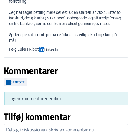
forretning.
Jeg har taget betting mere seriøst siden starten af 2024. Efter to
indskud, der gik tabt (50 kr. hver), opbyggede jeg på tredje forsøg
en lille bankroll, som siden kun er vokset gennem gevinster.
Spiller-specials er mit primære fokus – særligt skud og skud på
mål.
LinkedIn
Følg Lukas Riber:
Kommentarer
SENESTE
Ingen kommentarer endnu
Tilføj kommentar