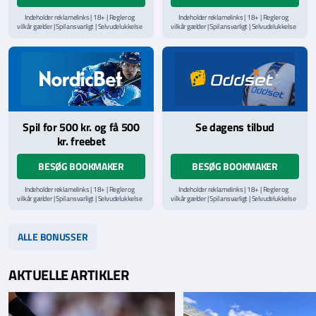
Indeholder reklamelinks | 18+ | Regler og
Indeholder reklamelinks | 18+ | Regler og
vilkår gælder | Spil ansvarligt | Selvudelukkelse
vilkår gælder | Spil ansvarligt | Selvudelukkelse
via
ROFUS.nu
| Kontakt Spillemyndighedens
via
ROFUS.nu
| Kontakt Spillemyndighedens
hjælpelinje på
StopSpillet.dk
hjælpelinje på
StopSpillet.dk
Læs vilkår og betingelser
her
Spil for 500 kr. og få 500
Se dagens tilbud
kr. freebet
BESØG BOOKMAKER
BESØG BOOKMAKER
Indeholder reklamelinks | 18+ | Regler og
Indeholder reklamelinks | 18+ | Regler og
vilkår gælder | Spil ansvarligt | Selvudelukkelse
vilkår gælder | Spil ansvarligt | Selvudelukkelse
via
ROFUS.nu
| Kontakt Spillemyndighedens
via
ROFUS.nu
| Kontakt Spillemyndighedens
hjælpelinje på
StopSpillet.dk
hjælpelinje på
StopSpillet.dk
Læs vilkår og betingelser
her
Læs vilkår og betingelser
her
ALLE BONUSSER
AKTUELLE ARTIKLER