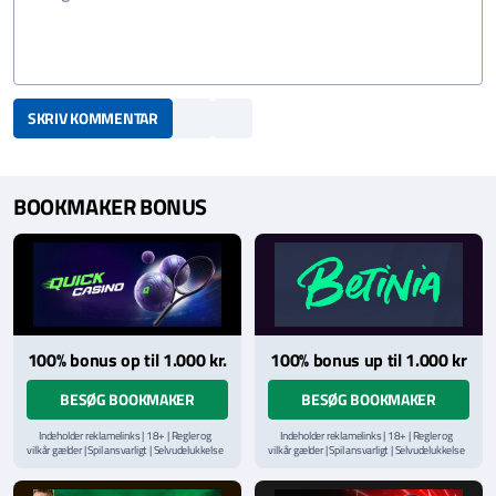
SKRIV KOMMENTAR
BOOKMAKER BONUS
100% bonus op til 1.000 kr.
100% bonus up til 1.000 kr
BESØG BOOKMAKER
BESØG BOOKMAKER
Indeholder reklamelinks | 18+ | Regler og
Indeholder reklamelinks | 18+ | Regler og
vilkår gælder | Spil ansvarligt | Selvudelukkelse
vilkår gælder | Spil ansvarligt | Selvudelukkelse
via
ROFUS.nu
| Kontakt Spillemyndighedens
via
ROFUS.nu
| Kontakt Spillemyndighedens
hjælpelinje på
StopSpillet.dk
hjælpelinje på
StopSpillet.dk
Læs vilkår og betingelser
her
Læs vilkår og betingelser
her