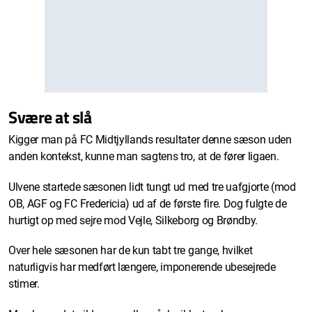
Svære at slå
Kigger man på FC Midtjyllands resultater denne sæson uden
anden kontekst, kunne man sagtens tro, at de fører ligaen.
Ulvene startede sæsonen lidt tungt ud med tre uafgjorte (mod
OB, AGF og FC Fredericia) ud af de første fire. Dog fulgte de
hurtigt op med sejre mod Vejle, Silkeborg og Brøndby.
Over hele sæsonen har de kun tabt tre gange, hvilket
naturligvis har medført længere, imponerende ubesejrede
stimer.