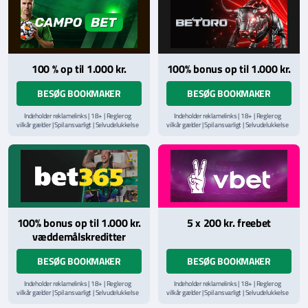
100 % op til 1.000 kr.
100% bonus op til 1.000 kr.
BESØG BOOKMAKER
BESØG BOOKMAKER
Indeholder reklamelinks | 18+ | Regler og
Indeholder reklamelinks | 18+ | Regler og
vilkår gælder | Spil ansvarligt | Selvudelukkelse
vilkår gælder | Spil ansvarligt | Selvudelukkelse
via
ROFUS.nu
| Kontakt Spillemyndighedens
via
ROFUS.nu
| Kontakt Spillemyndighedens
hjælpelinje på
StopSpillet.dk
hjælpelinje på
StopSpillet.dk
Læs vilkår og betingelser
her
Læs vilkår og betingelser
her
100% bonus op til 1.000 kr.
5 x 200 kr. freebet
væddemålskreditter
BESØG BOOKMAKER
BESØG BOOKMAKER
Indeholder reklamelinks | 18+ | Regler og
Indeholder reklamelinks | 18+ | Regler og
vilkår gælder | Spil ansvarligt | Selvudelukkelse
vilkår gælder | Spil ansvarligt | Selvudelukkelse
via
ROFUS.nu
| Kontakt Spillemyndighedens
via
ROFUS.nu
| Kontakt Spillemyndighedens