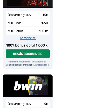
spilkonto | Der stilles ingen betingelser om
indskud, gennemspilning eller omsætning for
at udnytte tilbuddet | Samtykke til
markedsføring er påkrævet og skal gives ved
oprettelse | Nye kunder, som efterfølgende
Omsætningskrav
10x
giver samtykke hos kundesupport, vil
modtage tilbuddet indenfor 24 timer | Det
Min. Odds
1.50
modtagne link i e-mailen er personlig og kan
ikke overdrages til andre | Stake Denmark
påtager sig intet ansvar for forsinket
Min. Bonus
100 kr
fremsendte e-mails som følge af forhold hos
tredjeparts serviceudbydere | Stake Denmark
Anmeldelse
forbeholder sig retten til at ændre,
suspendere eller trække nærværende tilbud
100% bonus op til 1.000 kr.
tilbage uden yderligere varsel
BESØG BOOKMAKER
Indeholder reklamelinks | 18+ | Regler og
vilkår gælder | Spil ansvarligt | Selvudelukkelse
via
ROFUS.nu
| Kontakt Spillemyndighedens
hjælpelinje på
StopSpillet.dk
Indbetal 100 – 1.000 kr., sats indbetaling 1 x
til odds 1,50 og få 100% i bonus | Gælder kun
nye kunder | Indbetal mindst 100 kr., sats
beløbet til 1 gang til min. odds 1,50 og aktivér
derefter bonussen på din profil |
Gennemspilskrav 5 x (indbetaling + bonus)
inden for 60 dage | F.eks. ved indbetaling på
1.000 kr. vil gennemspilskrav være 5 x
(1.000 kr. + 1.000 kr.) = 10.000 kr. | Min.
Omsætningskrav
0x
odds under gennemspilning: 2,00 for
enkeltvæddemål og 1,50 pr. valg for