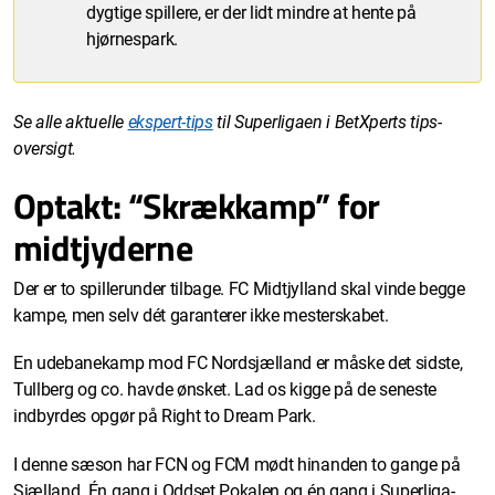
dygtige spillere, er der lidt mindre at hente på
hjørnespark.
Se alle aktuelle
ekspert-tips
til Superligaen i BetXperts tips-
oversigt.
Optakt: “Skrækkamp” for
midtjyderne
Der er to spillerunder tilbage. FC Midtjylland skal vinde begge
kampe, men selv dét garanterer ikke mesterskabet.
En udebanekamp mod FC Nordsjælland er måske det sidste,
Tullberg og co. havde ønsket. Lad os kigge på de seneste
indbyrdes opgør på Right to Dream Park.
I denne sæson har FCN og FCM mødt hinanden to gange på
Sjælland. Én gang i Oddset Pokalen og én gang i Superliga-