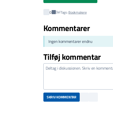
Del
0
Tags:
Bookmakere
Kommentarer
Ingen kommentarer endnu
Tilføj kommentar
SKRIV KOMMENTAR