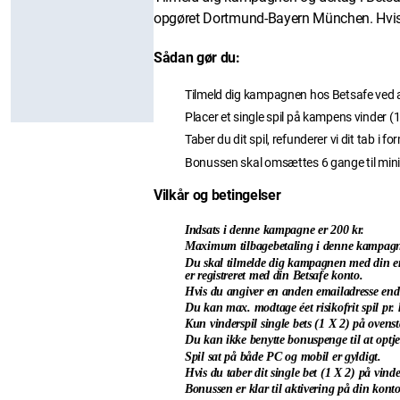
opgøret Dortmund-Bayern München. Hvis du 
Sådan gør du:
Tilmeld dig kampagnen hos Betsafe ved at
Placer et single spil på kampens vinder (
Taber du dit spil, refunderer vi dit tab i f
Bonussen skal omsættes 6 gange til mi
Vilkår og betingelser
Indsats i denne kampagne er 200 kr.
Maximum tilbagebetaling i denne kampagne
Du skal tilmelde dig kampagnen med din emai
er registreret med din Betsafe konto.
Hvis du angiver en anden emailadresse end de
Du kan max. modtage éet risikofrit spil pr.
Kun vinderspil single bets (1 X 2) på oven
Du kan ikke benytte bonuspenge til at optje
Spil sat på både PC og mobil er gyldigt.
Hvis du taber dit single bet (1 X 2) på vind
Bonussen er klar til aktivering på din kont