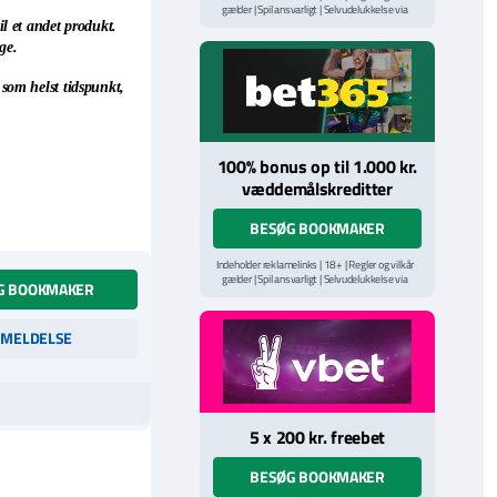
gælder | Spil ansvarligt | Selvudelukkelse via
ROFUS.nu
| Kontakt Spillemyndighedens
l et andet produkt.
hjælpelinje på
StopSpillet.dk
ge.
Læs vilkår og betingelser
her
 som helst tidspunkt,
100% bonus op til 1.000 kr.
væddemålskreditter
BESØG BOOKMAKER
Indeholder reklamelinks | 18+ | Regler og vilkår
gælder | Spil ansvarligt | Selvudelukkelse via
G BOOKMAKER
ROFUS.nu
| Kontakt Spillemyndighedens
hjælpelinje på
StopSpillet.dk
MELDELSE
5 x 200 kr. freebet
BESØG BOOKMAKER