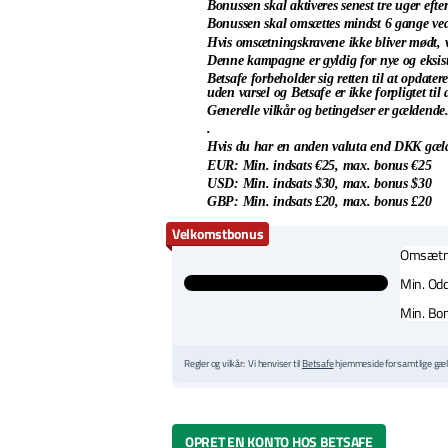
Bonussen skal aktiveres senest tre uger efte
Bonussen skal omsættes mindst 6 gange ved o
Hvis omsætningskravene ikke bliver mødt, v
Denne kampagne er gyldig for nye og eksis
Betsafe forbeholder sig retten til at opdater
uden varsel og Betsafe er ikke forpligtet til
Generelle vilkår og betingelser er gældend
.
Hvis du har en anden valuta end DKK gæld
EUR: Min. indsats €25, max. bonus €25
USD: Min. indsats $30, max. bonus $30
GBP: Min. indsats £20, max. bonus £20
Velkomstbonus
Omsætn
Min. Od
Min. Bo
Regler og vilkår: Vi henviser til
Betsafe
hjemmeside for samtlige gæld
OPRET EN KONTO HOS BETSAFE