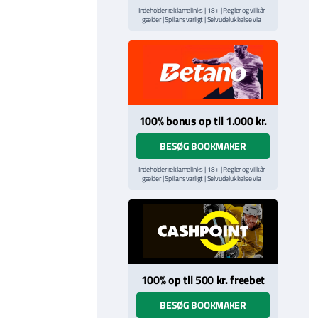
Indeholder reklamelinks | 18+ | Regler og vilkår
gælder | Spil ansvarligt | Selvudelukkelse via
ROFUS.nu
| Kontakt Spillemyndighedens
hjælpelinje på
StopSpillet.dk
Læs vilkår og betingelser
her
100% bonus op til 1.000 kr.
BESØG BOOKMAKER
Indeholder reklamelinks | 18+ | Regler og vilkår
gælder | Spil ansvarligt | Selvudelukkelse via
ROFUS.nu
| Kontakt Spillemyndighedens
hjælpelinje på
StopSpillet.dk
100% op til 500 kr. freebet
BESØG BOOKMAKER