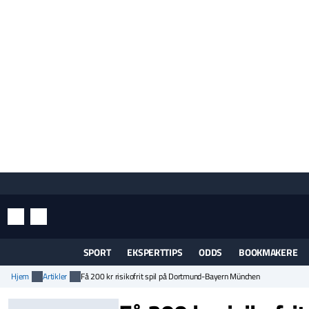
SØG
INDSTILLINGER
SPORT
EKSPERTTIPS
ODDS
BOOKMAKERE
Hjem
Artikler
Få 200 kr risikofrit spil på Dortmund-Bayern München