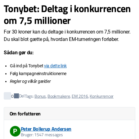
Tonybet: Deltag i konkurrencen
om 7,5 millioner
For 30 kroner kan du deltage i konkurrencen om 7,5 millioner.
Du skal blot gætte på, hvordan EM-turneringen forløber.
Sådan gør du:
Gå ind på Tonybet
via dette link
Følg kampagneinstruktionerne
Regler og vilkår gælder
Del
0
Tags:
Bonus
,
Bookmakere
,
EM 2016
,
Konkurrencer
Om forfatteren
Peter Bollerup Andersen
P
Bruger: 1547 messages