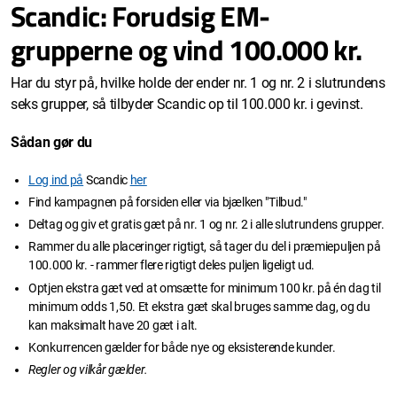
Scandic: Forudsig EM-
grupperne og vind 100.000 kr.
Har du styr på, hvilke holde der ender nr. 1 og nr. 2 i slutrundens
seks grupper, så tilbyder Scandic op til 100.000 kr. i gevinst.
Sådan gør du
Log ind på
Scandic
her
Find kampagnen på forsiden eller via bjælken "Tilbud."
Deltag og giv et gratis gæt på nr. 1 og nr. 2 i alle slutrundens grupper.
Rammer du alle placeringer rigtigt, så tager du del i præmiepuljen på
100.000 kr. - rammer flere rigtigt deles puljen ligeligt ud.
Optjen ekstra gæt ved at omsætte for minimum 100 kr. på én dag til
minimum odds 1,50. Et ekstra gæt skal bruges samme dag, og du
kan maksimalt have 20 gæt i alt.
Konkurrencen gælder for både nye og eksisterende kunder.
Regler og vilkår gælder.