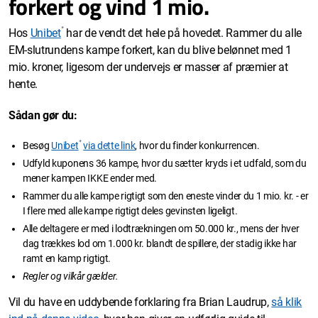
forkert og vind 1 mio.
*
Hos
Unibet
har de vendt det hele på hovedet. Rammer du alle
EM-slutrundens kampe forkert, kan du blive belønnet med 1
mio. kroner, ligesom der undervejs er masser af præmier at
hente.
Sådan gør du:
*
Besøg
Unibet
via dette link
, hvor du finder konkurrencen.
Udfyld kuponens 36 kampe, hvor du sætter kryds i et udfald, som du
mener kampen IKKE ender med.
Rammer du alle kampe rigtigt som den eneste vinder du 1 mio. kr. - er
I flere med alle kampe rigtigt deles gevinsten ligeligt.
Alle deltagere er med i lodtrækningen om 50.000 kr., mens der hver
dag trækkes lod om 1.000 kr. blandt de spillere, der stadig ikke har
ramt en kamp rigtigt.
Regler og vilkår gælder.
Vil du have en uddybende forklaring fra Brian Laudrup,
så klik