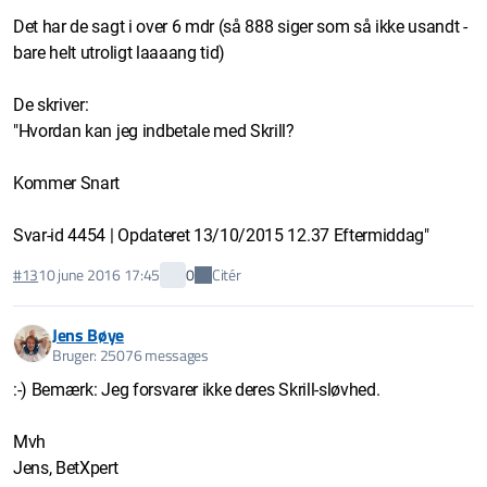
Det har de sagt i over 6 mdr (så 888 siger som så ikke usandt -
bare helt utroligt laaaang tid)
De skriver:
"Hvordan kan jeg indbetale med Skrill?
Kommer Snart
Svar-id 4454 | Opdateret 13/10/2015 12.37 Eftermiddag"
Citér
#13
10 june 2016 17:45
0
Jens Bøye
Bruger: 25076 messages
:-) Bemærk: Jeg forsvarer ikke deres Skrill-sløvhed.
Mvh
Jens, BetXpert