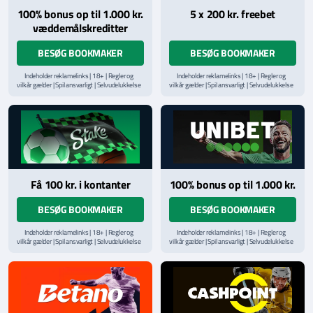
100% bonus op til 1.000 kr.
5 x 200 kr. freebet
væddemålskreditter
BESØG BOOKMAKER
BESØG BOOKMAKER
Indeholder reklamelinks | 18+ | Regler og
Indeholder reklamelinks | 18+ | Regler og
vilkår gælder | Spil ansvarligt | Selvudelukkelse
vilkår gælder | Spil ansvarligt | Selvudelukkelse
via
ROFUS.nu
| Kontakt Spillemyndighedens
via
ROFUS.nu
| Kontakt Spillemyndighedens
hjælpelinje på
StopSpillet.dk
hjælpelinje på
StopSpillet.dk
Læs vilkår og betingelser
her
Få 100 kr. i kontanter
100% bonus op til 1.000 kr.
BESØG BOOKMAKER
BESØG BOOKMAKER
Indeholder reklamelinks | 18+ | Regler og
Indeholder reklamelinks | 18+ | Regler og
vilkår gælder | Spil ansvarligt | Selvudelukkelse
vilkår gælder | Spil ansvarligt | Selvudelukkelse
via
ROFUS.nu
| Kontakt Spillemyndighedens
via
ROFUS.nu
| Kontakt Spillemyndighedens
hjælpelinje på
StopSpillet.dk
hjælpelinje på
StopSpillet.dk
Læs vilkår og betingelser
her
Læs vilkår og betingelser
her