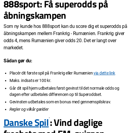
888sport: Få superodds på
åbningskampen
Som ny kunde hos 888sport kan du score dig et superodds på
åbningskampen mellem Frankrig - Rumænien. Frankrig giver
odds 4, mens Rumænien giver odds 20. Det er langt over
markedet.
Sådan gør du:
Placér dit første spil på Frankrig eller Rumænien
via dette link
Maks. indsats er 100 kr.
Går dit spil hjem udbetales først gevinst til det normale odds og
dagen efter udbetales differencen op til Superoddset.
Gevinsten udbetales som en bonus med gennemspilskrav.
Regler og vilkår gælder
Danske Spil
: Vind daglige
*