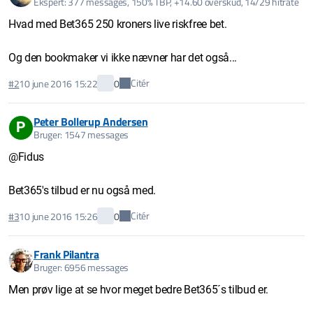
Ekspert: 377 messages, 150% TBP, +14.60 overskud, 14/29 hitrate
Hvad med Bet365 250 kroners live riskfree bet.
Og den bookmaker vi ikke nævner har det også...
Citér
#2
10 june 2016 15:22
0
Peter Bollerup Andersen
P
Bruger: 1547 messages
@Fidus
Bet365's tilbud er nu også med.
Citér
#3
10 june 2016 15:26
0
Frank Pilantra
Bruger: 6956 messages
Men prøv lige at se hvor meget bedre Bet365´s tilbud er.