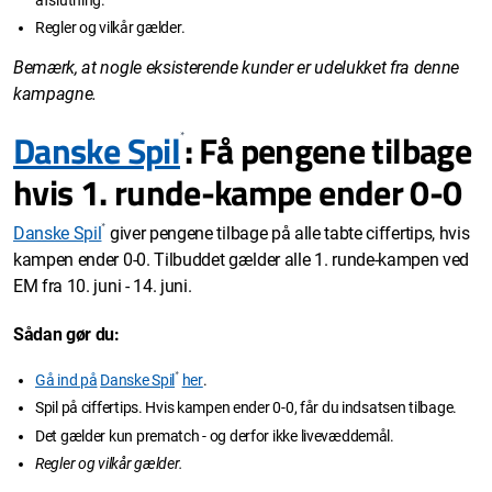
afslutnin
g.
Regler og vilkår gælder.
Bemærk, at n
ogle eksisterende kunder er udelukket fra denne
kampagne.
Danske Spil
: Få pengene tilbage
*
hvis 1. runde-kampe ender 0-0
*
Danske Spil
giver pengene tilbage på alle tabte ciffertips, hvis
kampen ender 0-0. Tilbuddet gælder alle 1. runde-kampen ved
EM fra 10. juni - 14. juni.
Sådan gør du:
*
Gå ind på
Danske Spil
her
.
Spil på ciffertips. Hvis kampen ender 0-0, får du indsatsen tilbage.
Det gælder kun prematch - og derfor ikke livevæddemål.
Regler og vilkår gælder.