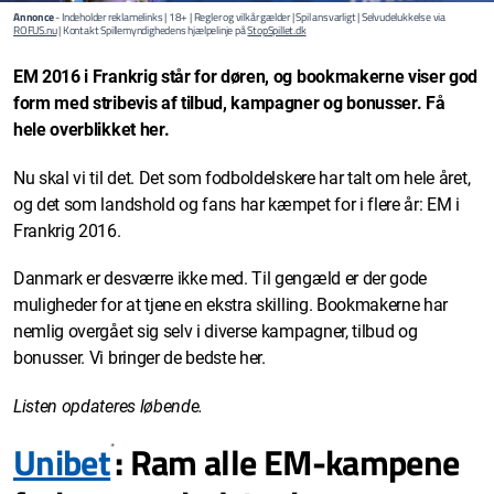
Annonce
- Indeholder reklamelinks | 18+ | Regler og vilkår gælder | Spil ansvarligt | Selvudelukkelse via
ROFUS.nu
| Kontakt Spillemyndighedens hjælpelinje på
StopSpillet.dk
EM 2016 i Frankrig står for døren, og bookmakerne viser god
form med stribevis af tilbud, kampagner og bonusser. Få
hele overblikket her.
Nu skal vi til det. Det som fodboldelskere har talt om hele året,
og det som landshold og fans har kæmpet for i flere år: EM i
Frankrig 2016.
Danmark er desværre ikke med. Til gengæld er der gode
muligheder for at tjene en ekstra skilling. Bookmakerne har
nemlig overgået sig selv i diverse kampagner, tilbud og
bonusser. Vi bringer de bedste her.
Listen opdateres løbende.
Unibet
: Ram alle EM-kampene
*