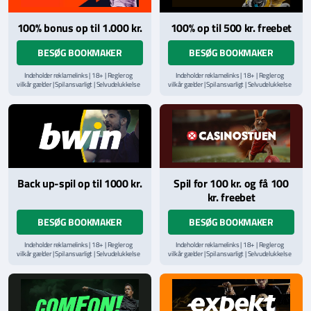
100% bonus op til 1.000 kr.
100% op til 500 kr. freebet
BESØG BOOKMAKER
BESØG BOOKMAKER
Indeholder reklamelinks | 18+ | Regler og
Indeholder reklamelinks | 18+ | Regler og
vilkår gælder | Spil ansvarligt | Selvudelukkelse
vilkår gælder | Spil ansvarligt | Selvudelukkelse
via
ROFUS.nu
| Kontakt Spillemyndighedens
via
ROFUS.nu
| Kontakt Spillemyndighedens
hjælpelinje på
StopSpillet.dk
hjælpelinje på
StopSpillet.dk
Læs vilkår og betingelser
her
Back up-spil op til 1000 kr.
Spil for 100 kr. og få 100
kr. freebet
BESØG BOOKMAKER
BESØG BOOKMAKER
Indeholder reklamelinks | 18+ | Regler og
Indeholder reklamelinks | 18+ | Regler og
vilkår gælder | Spil ansvarligt | Selvudelukkelse
vilkår gælder | Spil ansvarligt | Selvudelukkelse
via
ROFUS.nu
| Kontakt Spillemyndighedens
via
ROFUS.nu
| Kontakt Spillemyndighedens
hjælpelinje på
StopSpillet.dk
hjælpelinje på
StopSpillet.dk
Læs vilkår og betingelser
her