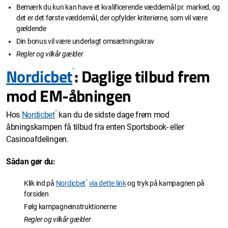
Bemærk du kun kan have et kvalificerende væddemål pr. marked, og
det er det første væddemål, der opfylder kriterierne, som vil være
gældende
Din bonus vil være underlagt omsætningskrav
Regler og vilkår gælder
Nordicbet
: Daglige tilbud frem
*
mod EM-åbningen
*
Hos
Nordicbet
kan du de sidste dage frem mod
åbningskampen få tilbud fra enten Sportsbook- eller
Casinoafdelingen.
Sådan gør du:
*
Klik ind på
Nordicbet
via dette link
og tryk på kampagnen på
forsiden
Følg kampagneinstruktionerne
Regler og vilkår gælder