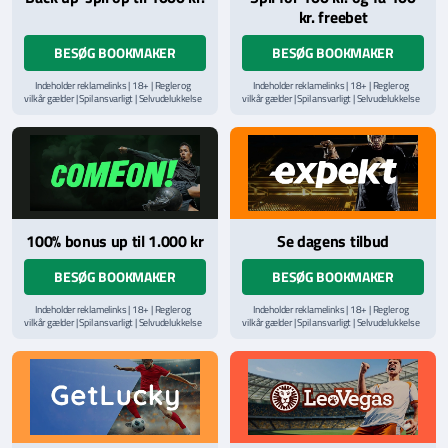
kr. freebet
BESØG BOOKMAKER
BESØG BOOKMAKER
Indeholder reklamelinks | 18+ | Regler og
Indeholder reklamelinks | 18+ | Regler og
vilkår gælder | Spil ansvarligt | Selvudelukkelse
vilkår gælder | Spil ansvarligt | Selvudelukkelse
via
ROFUS.nu
| Kontakt Spillemyndighedens
via
ROFUS.nu
| Kontakt Spillemyndighedens
hjælpelinje på
StopSpillet.dk
hjælpelinje på
StopSpillet.dk
Læs vilkår og betingelser
her
100% bonus up til 1.000 kr
Se dagens tilbud
BESØG BOOKMAKER
BESØG BOOKMAKER
Indeholder reklamelinks | 18+ | Regler og
Indeholder reklamelinks | 18+ | Regler og
vilkår gælder | Spil ansvarligt | Selvudelukkelse
vilkår gælder | Spil ansvarligt | Selvudelukkelse
via
ROFUS.nu
| Kontakt Spillemyndighedens
via
ROFUS.nu
| Kontakt Spillemyndighedens
hjælpelinje på
StopSpillet.dk
hjælpelinje på
StopSpillet.dk
Læs vilkår og betingelser
her
Læs vilkår og betingelser
her