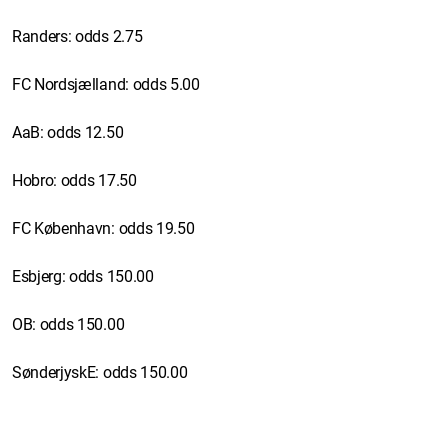
Randers: odds 2.75
FC Nordsjælland: odds 5.00
AaB: odds 12.50
Hobro: odds 17.50
FC København: odds 19.50
Esbjerg: odds 150.00
OB: odds 150.00
SønderjyskE: odds 150.00