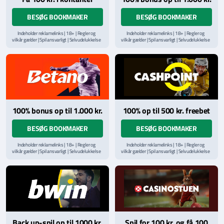
BESØG BOOKMAKER
BESØG BOOKMAKER
Indeholder reklamelinks | 18+ | Regler og
Indeholder reklamelinks | 18+ | Regler og
vilkår gælder | Spil ansvarligt | Selvudelukkelse
vilkår gælder | Spil ansvarligt | Selvudelukkelse
via
ROFUS.nu
| Kontakt Spillemyndighedens
via
ROFUS.nu
| Kontakt Spillemyndighedens
hjælpelinje på
StopSpillet.dk
hjælpelinje på
StopSpillet.dk
Læs vilkår og betingelser
her
Læs vilkår og betingelser
her
100% bonus op til 1.000 kr.
100% op til 500 kr. freebet
BESØG BOOKMAKER
BESØG BOOKMAKER
Indeholder reklamelinks | 18+ | Regler og
Indeholder reklamelinks | 18+ | Regler og
vilkår gælder | Spil ansvarligt | Selvudelukkelse
vilkår gælder | Spil ansvarligt | Selvudelukkelse
via
ROFUS.nu
| Kontakt Spillemyndighedens
via
ROFUS.nu
| Kontakt Spillemyndighedens
hjælpelinje på
StopSpillet.dk
hjælpelinje på
StopSpillet.dk
Læs vilkår og betingelser
her
Back up-spil op til 1000 kr.
Spil for 100 kr. og få 100