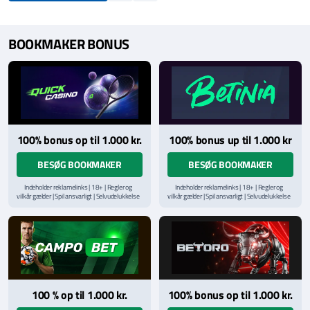
BOOKMAKER BONUS
100% bonus op til 1.000 kr.
100% bonus up til 1.000 kr
BESØG BOOKMAKER
BESØG BOOKMAKER
Indeholder reklamelinks | 18+ | Regler og
Indeholder reklamelinks | 18+ | Regler og
vilkår gælder | Spil ansvarligt | Selvudelukkelse
vilkår gælder | Spil ansvarligt | Selvudelukkelse
via
ROFUS.nu
| Kontakt Spillemyndighedens
via
ROFUS.nu
| Kontakt Spillemyndighedens
hjælpelinje på
StopSpillet.dk
hjælpelinje på
StopSpillet.dk
Læs vilkår og betingelser
her
Læs vilkår og betingelser
her
100 % op til 1.000 kr.
100% bonus op til 1.000 kr.