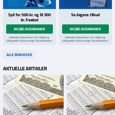
Spil for 500 kr. og få 500
Se dagens tilbud
kr. freebet
BESØG BOOKMAKER
BESØG BOOKMAKER
Indeholder reklamelinks | 18+ | Regler og
Indeholder reklamelinks | 18+ | Regler og
vilkår gælder | Spil ansvarligt | Selvudelukkelse
vilkår gælder | Spil ansvarligt | Selvudelukkelse
via
ROFUS.nu
| Kontakt Spillemyndighedens
via
ROFUS.nu
| Kontakt Spillemyndighedens
hjælpelinje på
StopSpillet.dk
hjælpelinje på
StopSpillet.dk
Læs vilkår og betingelser
her
Læs vilkår og betingelser
her
ALLE BONUSSER
AKTUELLE ARTIKLER