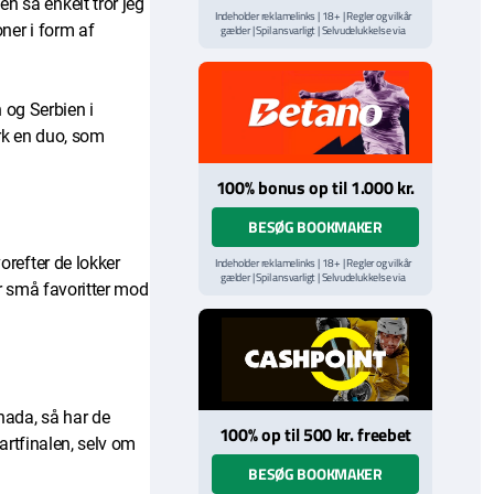
n så enkelt tror jeg
Indeholder reklamelinks | 18+ | Regler og vilkår
oner i form af
gælder | Spil ansvarligt | Selvudelukkelse via
ROFUS.nu
| Kontakt Spillemyndighedens
hjælpelinje på
StopSpillet.dk
Læs vilkår og betingelser
her
n og Serbien i
ærk en duo, som
100% bonus op til 1.000 kr.
BESØG BOOKMAKER
orefter de lokker
Indeholder reklamelinks | 18+ | Regler og vilkår
gælder | Spil ansvarligt | Selvudelukkelse via
er små favoritter mod
ROFUS.nu
| Kontakt Spillemyndighedens
hjælpelinje på
StopSpillet.dk
nada, så har de
100% op til 500 kr. freebet
vartfinalen, selv om
BESØG BOOKMAKER