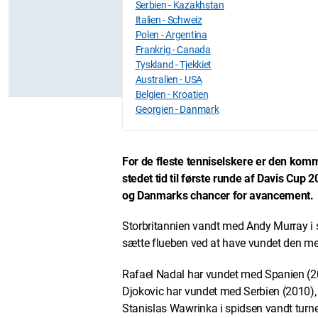
Serbien - Kazakhstan
Italien - Schweiz
Polen - Argentina
Frankrig - Canada
Tyskland - Tjekkiet
Australien - USA
Belgien - Kroatien
Georgien - Danmark
For de fleste tenniselskere er den komm
stedet tid til første runde af Davis Cup 2
og Danmarks chancer for avancement.
Storbritannien vandt med Andy Murray i sp
sætte flueben ved at have vundet den meg
Rafael Nadal har vundet med Spanien (2
Djokovic har vundet med Serbien (2010)
Stanislas Wawrinka i spidsen vandt turne