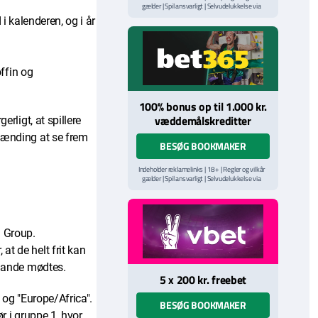
gælder | Spil ansvarligt | Selvudelukkelse via
ROFUS.nu
| Kontakt Spillemyndighedens
 i kalenderen, og i år
hjælpelinje på
StopSpillet.dk
Læs vilkår og betingelser
her
offin og
100% bonus op til 1.000 kr.
væddemålskreditter
rligt, at spillere
pænding at se frem
BESØG BOOKMAKER
Indeholder reklamelinks | 18+ | Regler og vilkår
gælder | Spil ansvarligt | Selvudelukkelse via
ROFUS.nu
| Kontakt Spillemyndighedens
hjælpelinje på
StopSpillet.dk
d Group.
t de helt frit kan
 lande mødtes.
5 x 200 kr. freebet
 og "Europe/Africa".
BESØG BOOKMAKER
r i gruppe 1, hvor