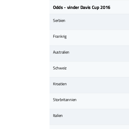
Odds - vinder Davis Cup 2016
Serbien
Frankrig
Australien
Schweiz
Kroatien
Storbritannien
Italien