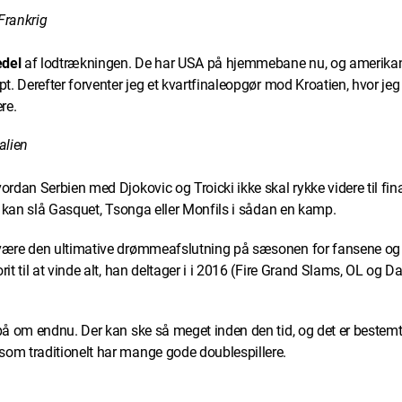
Frankrig
edel
af lodtrækningen. De har USA på hjemmebane nu, og amerikan
t. Derefter forventer jeg et kvartfinaleopgør mod Kroatien, hvor jeg tr
re.
alien
ordan Serbien med Djokovic og Troicki ikke skal rykke videre til final
ic kan slå Gasquet, Tsonga eller Monfils i sådan en kamp.
 være den ultimative drømmeafslutning på sæsonen for fansene og k
rit til at vinde alt, han deltager i i 2016 (Fire Grand Slams, OL og D
spå om endnu. Der kan ske så meget inden den tid, og det er bestemt i
som traditionelt har mange gode doublespillere.