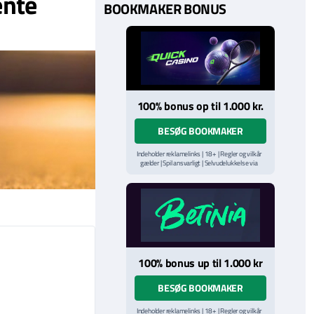
ente
BOOKMAKER BONUS
100% bonus op til 1.000 kr.
BESØG BOOKMAKER
Indeholder reklamelinks | 18+ | Regler og vilkår
gælder | Spil ansvarligt | Selvudelukkelse via
ROFUS.nu
| Kontakt Spillemyndighedens
hjælpelinje på
StopSpillet.dk
Læs vilkår og betingelser
her
100% bonus up til 1.000 kr
BESØG BOOKMAKER
Indeholder reklamelinks | 18+ | Regler og vilkår