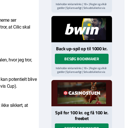
Indeholder reklamelinks | 18+ | Regler og vilkår
gælder | Spil ansvarligt | Selvudelukkelse via
ROFUS.nu
| Kontakt Spillemyndighedens
hjælpelinje på
StopSpillet.dk
Læs vilkår og betingelser
her
erne ser
or, at Cilic skal
Back up-spil op til 1000 kr.
BESØG BOOKMAKER
en, hvor jeg tror,
Indeholder reklamelinks | 18+ | Regler og vilkår
gælder | Spil ansvarligt | Selvudelukkelse via
ROFUS.nu
| Kontakt Spillemyndighedens
an potentielt blive
hjælpelinje på
StopSpillet.dk
Læs vilkår og betingelser
her
avis Cup).
kke sikkert, at
Spil for 100 kr. og få 100 kr.
freebet