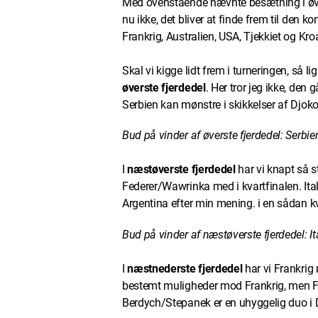
Med ovenstående nævnte besætning i øvers
nu ikke, det bliver at finde frem til den 
Frankrig, Australien, USA, Tjekkiet og K
Skal vi kigge lidt frem i turneringen, så l
øverste fjerdedel
. Her tror jeg ikke, de
Serbien kan mønstre i skikkelser af Djoko
Bud på vinder af øverste fjerdedel: Serbie
I
næstøverste fjerdedel
har vi knapt så s
Federer/Wawrinka med i kvartfinalen. Ital
Argentina efter min mening. i en sådan kvar
Bud på vinder af næstøverste fjerdedel: It
I
næstnederste fjerdedel
har vi Frankrig
bestemt muligheder mod Frankrig, men Frank
Berdych/Stepanek er en uhyggelig duo i