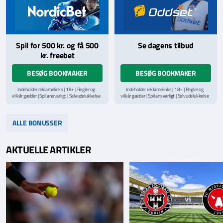
Spil for 500 kr. og få 500
Se dagens tilbud
kr. freebet
BESØG BOOKMAKER
BESØG BOOKMAKER
Indeholder reklamelinks | 18+ | Regler og
Indeholder reklamelinks | 18+ | Regler og
vilkår gælder | Spil ansvarligt | Selvudelukkelse
vilkår gælder | Spil ansvarligt | Selvudelukkelse
via
ROFUS.nu
| Kontakt Spillemyndighedens
via
ROFUS.nu
| Kontakt Spillemyndighedens
hjælpelinje på
StopSpillet.dk
hjælpelinje på
StopSpillet.dk
Læs vilkår og betingelser
her
Læs vilkår og betingelser
her
ALLE BONUSSER
AKTUELLE ARTIKLER