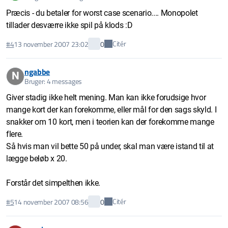
Præcis - du betaler for worst case scenario.... Monopolet
tillader desværre ikke spil på klods :D
Citér
#4
13 november 2007 23:02
0
ngabbe
N
Bruger: 4 messages
Giver stadig ikke helt mening. Man kan ikke forudsige hvor
mange kort der kan forekomme, eller mål for den sags skyld. I
snakker om 10 kort, men i teorien kan der forekomme mange
flere.
Så hvis man vil bette 50 på under, skal man være istand til at
lægge beløb x 20.
Forstår det simpelthen ikke.
Citér
#5
14 november 2007 08:56
0