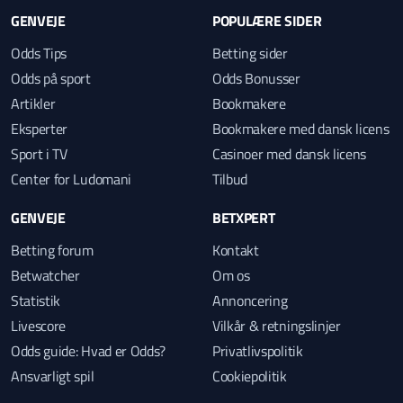
GENVEJE
POPULÆRE SIDER
Odds Tips
Betting sider
Odds på sport
Odds Bonusser
Artikler
Bookmakere
Eksperter
Bookmakere med dansk licens
Sport i TV
Casinoer med dansk licens
Center for Ludomani
Tilbud
GENVEJE
BETXPERT
Betting forum
Kontakt
Betwatcher
Om os
Statistik
Annoncering
Livescore
Vilkår & retningslinjer
Odds guide: Hvad er Odds?
Privatlivspolitik
Ansvarligt spil
Cookiepolitik