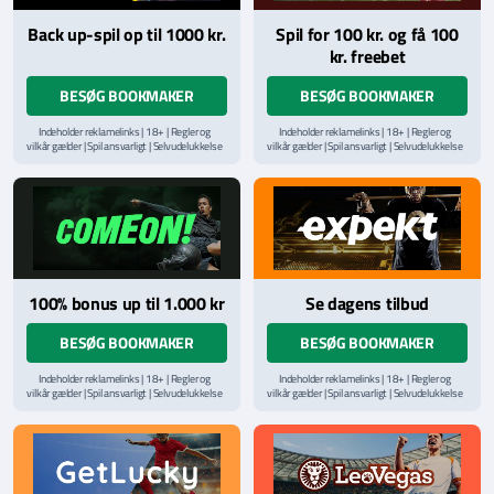
Back up-spil op til 1000 kr.
Spil for 100 kr. og få 100
kr. freebet
BESØG BOOKMAKER
BESØG BOOKMAKER
Indeholder reklamelinks | 18+ | Regler og
Indeholder reklamelinks | 18+ | Regler og
vilkår gælder | Spil ansvarligt | Selvudelukkelse
vilkår gælder | Spil ansvarligt | Selvudelukkelse
via
ROFUS.nu
| Kontakt Spillemyndighedens
via
ROFUS.nu
| Kontakt Spillemyndighedens
hjælpelinje på
StopSpillet.dk
hjælpelinje på
StopSpillet.dk
Læs vilkår og betingelser
her
100% bonus up til 1.000 kr
Se dagens tilbud
BESØG BOOKMAKER
BESØG BOOKMAKER
Indeholder reklamelinks | 18+ | Regler og
Indeholder reklamelinks | 18+ | Regler og
vilkår gælder | Spil ansvarligt | Selvudelukkelse
vilkår gælder | Spil ansvarligt | Selvudelukkelse
via
ROFUS.nu
| Kontakt Spillemyndighedens
via
ROFUS.nu
| Kontakt Spillemyndighedens
hjælpelinje på
StopSpillet.dk
hjælpelinje på
StopSpillet.dk
Læs vilkår og betingelser
her
Læs vilkår og betingelser
her