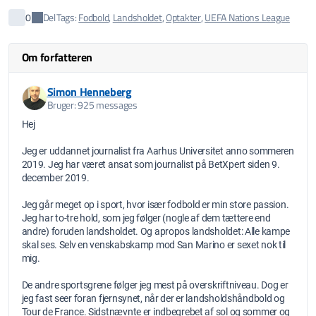
Del
0
Tags:
Fodbold
,
Landsholdet
,
Optakter
,
UEFA Nations League
Om forfatteren
Simon Henneberg
Bruger: 925 messages
Hej
Jeg er uddannet journalist fra Aarhus Universitet anno sommeren
2019. Jeg har været ansat som journalist på BetXpert siden 9.
december 2019.
Jeg går meget op i sport, hvor især fodbold er min store passion.
Jeg har to-tre hold, som jeg følger (nogle af dem tættere end
andre) foruden landsholdet. Og apropos landsholdet: Alle kampe
skal ses. Selv en venskabskamp mod San Marino er sexet nok til
mig.
De andre sportsgrene følger jeg mest på overskriftniveau. Dog er
jeg fast seer foran fjernsynet, når der er landsholdshåndbold og
Tour de France. Sidstnævnte er indbegrebet af sol og sommer og