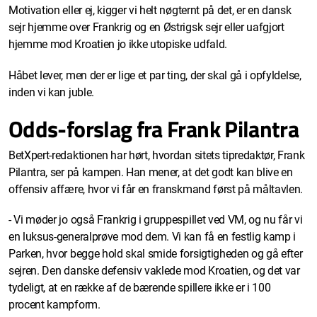
Motivation eller ej, kigger vi helt nøgternt på det, er en dansk
sejr hjemme over Frankrig og en Østrigsk sejr eller uafgjort
hjemme mod Kroatien jo ikke utopiske udfald.
Håbet lever, men der er lige et par ting, der skal gå i opfyldelse,
inden vi kan juble.
Odds-forslag fra Frank Pilantra
BetXpert-redaktionen har hørt, hvordan sitets tipredaktør, Frank
Pilantra, ser på kampen. Han mener, at det godt kan blive en
offensiv affære, hvor vi får en franskmand først på måltavlen.
- Vi møder jo også Frankrig i gruppespillet ved VM, og nu får vi
en luksus-generalprøve mod dem. Vi kan få en festlig kamp i
Parken, hvor begge hold skal smide forsigtigheden og gå efter
sejren. Den danske defensiv vaklede mod Kroatien, og det var
tydeligt, at en række af de bærende spillere ikke er i 100
procent kampform.