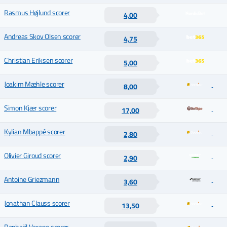
Rasmus Højlund scorer
4,00
Andreas Skov Olsen scorer
4,75
Christian Eriksen scorer
5,00
Joakim Mæhle scorer
8,00
Simon Kjær scorer
17,00
Kylian Mbappé scorer
2,80
Olivier Giroud scorer
2,90
Antoine Griezmann
3,60
Jonathan Clauss scorer
13,50
Raphaël Varane scorer