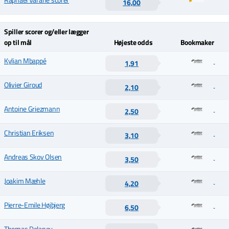
16,00
Spiller scorer og/eller lægger
op til mål
Højeste odds
Bookmaker
Kylian Mbappé
1,91
Olivier Giroud
2,10
Antoine Griezmann
2,50
Christian Eriksen
3,10
Andreas Skov Olsen
3,50
Joakim Mæhle
4,20
Pierre-Emile Højbjerg
6,50
Thomas Delaney