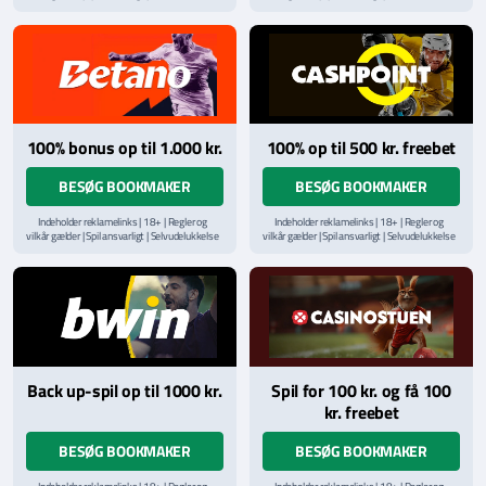
via
ROFUS.nu
| Kontakt Spillemyndighedens
via
ROFUS.nu
| Kontakt Spillemyndighedens
hjælpelinje på
StopSpillet.dk
hjælpelinje på
StopSpillet.dk
Læs vilkår og betingelser
her
Læs vilkår og betingelser
her
100% bonus op til 1.000 kr.
100% op til 500 kr. freebet
BESØG BOOKMAKER
BESØG BOOKMAKER
Indeholder reklamelinks | 18+ | Regler og
Indeholder reklamelinks | 18+ | Regler og
vilkår gælder | Spil ansvarligt | Selvudelukkelse
vilkår gælder | Spil ansvarligt | Selvudelukkelse
via
ROFUS.nu
| Kontakt Spillemyndighedens
via
ROFUS.nu
| Kontakt Spillemyndighedens
hjælpelinje på
StopSpillet.dk
hjælpelinje på
StopSpillet.dk
Læs vilkår og betingelser
her
Back up-spil op til 1000 kr.
Spil for 100 kr. og få 100
kr. freebet
BESØG BOOKMAKER
BESØG BOOKMAKER