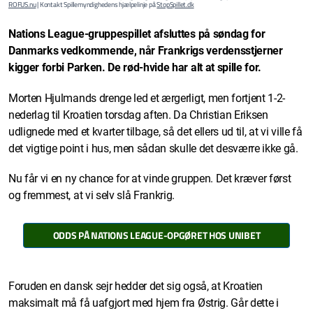
ROFUS.nu
| Kontakt Spillemyndighedens hjælpelinje på
StopSpillet.dk
Nations League-gruppespillet afsluttes på søndag for
Danmarks vedkommende, når Frankrigs verdensstjerner
kigger forbi Parken. De rød-hvide har alt at spille for.
Morten Hjulmands drenge led et ærgerligt, men fortjent 1-2-
nederlag til Kroatien torsdag aften. Da Christian Eriksen
udlignede med et kvarter tilbage, så det ellers ud til, at vi ville få
det vigtige point i hus, men sådan skulle det desværre ikke gå.
Nu får vi en ny chance for at vinde gruppen. Det kræver først
og fremmest, at vi selv slå Frankrig.
ODDS PÅ NATIONS LEAGUE-OPGØRET HOS UNIBET
Foruden en dansk sejr hedder det sig også, at Kroatien
maksimalt må få uafgjort med hjem fra Østrig. Går dette i