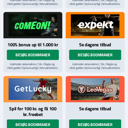
Indeholder reklamelinks | 18+ | Regler og
Indeholder reklamelinks | 18+ | Regler og
vilkår gælder | Spil ansvarligt | Selvudelukkelse
vilkår gælder | Spil ansvarligt | Selvudelukkelse
via
ROFUS.nu
| Kontakt Spillemyndighedens
via
ROFUS.nu
| Kontakt Spillemyndighedens
hjælpelinje på
StopSpillet.dk
hjælpelinje på
StopSpillet.dk
Læs vilkår og betingelser
her
100% bonus up til 1.000 kr
Se dagens tilbud
BESØG BOOKMAKER
BESØG BOOKMAKER
Indeholder reklamelinks | 18+ | Regler og
Indeholder reklamelinks | 18+ | Regler og
vilkår gælder | Spil ansvarligt | Selvudelukkelse
vilkår gælder | Spil ansvarligt | Selvudelukkelse
via
ROFUS.nu
| Kontakt Spillemyndighedens
via
ROFUS.nu
| Kontakt Spillemyndighedens
hjælpelinje på
StopSpillet.dk
hjælpelinje på
StopSpillet.dk
Læs vilkår og betingelser
her
Læs vilkår og betingelser
her
Spil for 100 kr. og få 100
Se dagens tilbud
kr. freebet
BESØG BOOKMAKER
BESØG BOOKMAKER