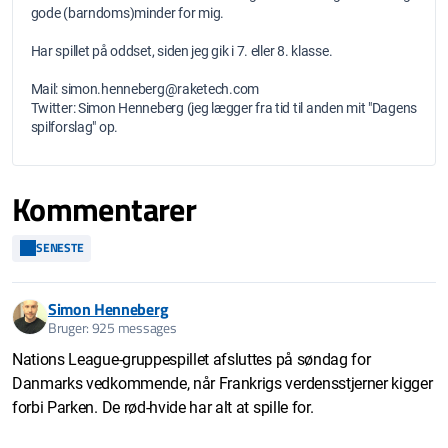
gode (barndoms)minder for mig.
Har spillet på oddset, siden jeg gik i 7. eller 8. klasse.
Mail:
simon.henneberg@raketech.com
Twitter: Simon Henneberg (jeg lægger fra tid til anden mit "Dagens
spilforslag" op.
Kommentarer
SENESTE
Simon Henneberg
Bruger: 925 messages
Nations League-gruppespillet afsluttes på søndag for
Danmarks vedkommende, når Frankrigs verdensstjerner kigger
forbi Parken. De rød-hvide har alt at spille for.