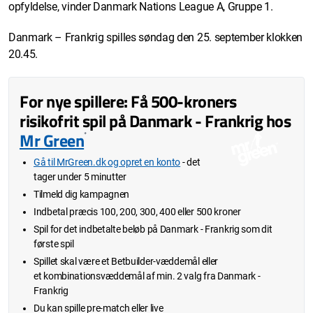
opfyldelse, vinder Danmark Nations League A, Gruppe 1.
Danmark – Frankrig spilles søndag den 25. september klokken
20.45.
For nye spillere: Få 500-kroners
risikofrit spil på Danmark - Frankrig hos
Mr Green
*
Gå til MrGreen.dk og opret en konto
- det
tager under 5 minutter
Tilmeld dig kampagnen
Indbetal præcis 100, 200, 300, 400 eller 500 kroner
Spil for det indbetalte beløb på Danmark - Frankrig som dit
første spil
Spillet skal være et Betbuilder-væddemål eller
et kombinationsvæddemål af min. 2 valg fra Danmark -
Frankrig
Du kan spille pre-match eller live