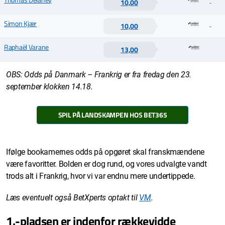
10,00
Simon Kjær
10,00
Raphaël Varane
13,00
OBS: Odds på Danmark – Frankrig er fra fredag den 23.
september klokken 14.18.
SPIL PÅ LANDSKAMPEN HOS BET365
Ifølge bookamernes odds på opgøret skal franskmændene
være favoritter. Bolden er dog rund, og vores udvalgte vandt
trods alt i Frankrig, hvor vi var endnu mere undertippede.
Læs eventuelt også BetXperts optakt til
VM
.
1.-pladsen er indenfor rækkevidde