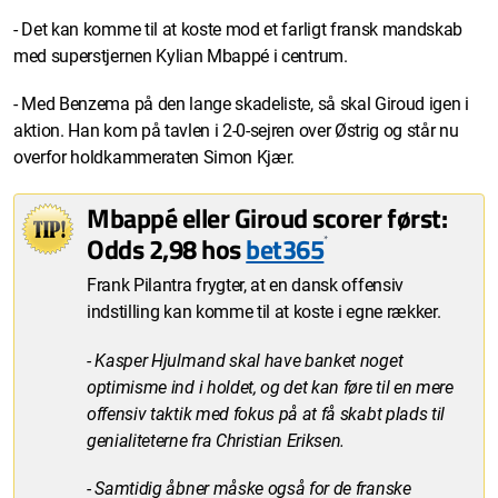
- Det kan komme til at koste mod et farligt fransk mandskab
med superstjernen Kylian Mbappé i centrum.
- Med Benzema på den lange skadeliste, så skal Giroud igen i
aktion. Han kom på tavlen i 2-0-sejren over Østrig og står nu
overfor holdkammeraten Simon Kjær.
Mbappé eller Giroud scorer først:
Odds 2,98 hos
bet365
*
Frank Pilantra frygter, at en dansk offensiv
indstilling kan komme til at koste i egne rækker.
- Kasper Hjulmand skal have banket noget
optimisme ind i holdet, og det kan føre til en mere
offensiv taktik med fokus på at få skabt plads til
genialiteterne fra Christian Eriksen.
- Samtidig åbner måske også for de franske