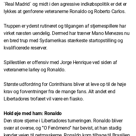
`Real Madrid´ og midt i den agressive indkøbspolitik er det er
lykkes at genforene veteranerne Ronaldo og Roberto Carlos.
Truppen er yderst rutineret og tilgangen af stjernespillere har
virket næsten uendelig. Dermed har træner Mano Menezes nu
en bred trup med Sydamerikas stærkeste startopstilling og
kvalificerede reserver.
Spillestilen er offensiv med Jorge Henrique ved siden af
veteranerne Iarley og Ronaldo.
Største udfordring for Corinthians bliver at leve op til de høje
krav og forventninger fra de mange fans. Alt andet end
Libertadores trofæet vil være en fiasko.
Hold øje med ham: Ronaldo
Den store stjerne i Libertadores turneringen. Ronaldo bliver
svær at overse, og ”O Fenômeno” har bevist, at han stadig
kender vejen til netmaskerne. Ronaldo kom tilbage til Brasilien