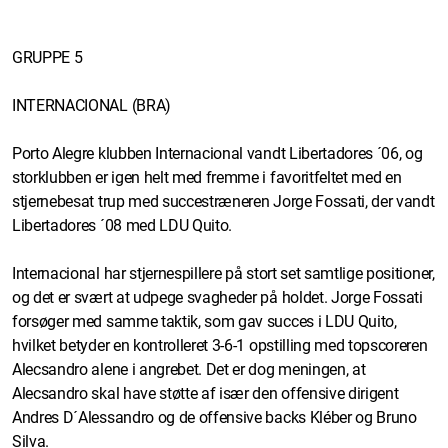
GRUPPE 5
INTERNACIONAL (BRA)
Porto Alegre klubben Internacional vandt Libertadores ´06, og
storklubben er igen helt med fremme i favoritfeltet med en
stjernebesat trup med succestræneren Jorge Fossati, der vandt
Libertadores ´08 med LDU Quito.
Internacional har stjernespillere på stort set samtlige positioner,
og det er svært at udpege svagheder på holdet. Jorge Fossati
forsøger med samme taktik, som gav succes i LDU Quito,
hvilket betyder en kontrolleret 3-6-1 opstilling med topscoreren
Alecsandro alene i angrebet. Det er dog meningen, at
Alecsandro skal have støtte af især den offensive dirigent
Andres D´Alessandro og de offensive backs Kléber og Bruno
Silva.