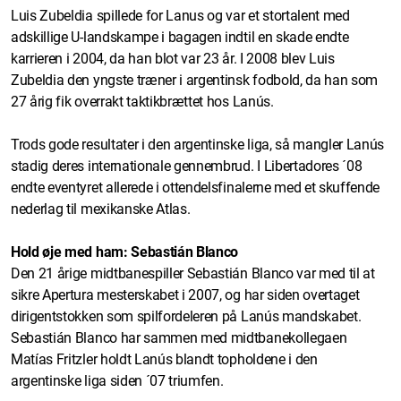
Luis Zubeldia spillede for Lanus og var et stortalent med
adskillige U-landskampe i bagagen indtil en skade endte
karrieren i 2004, da han blot var 23 år. I 2008 blev Luis
Zubeldia den yngste træner i argentinsk fodbold, da han som
27 årig fik overrakt taktikbrættet hos Lanús.
Trods gode resultater i den argentinske liga, så mangler Lanús
stadig deres internationale gennembrud. I Libertadores ´08
endte eventyret allerede i ottendelsfinalerne med et skuffende
nederlag til mexikanske Atlas.
Hold øje med ham: Sebastián Blanco
Den 21 årige midtbanespiller Sebastián Blanco var med til at
sikre Apertura mesterskabet i 2007, og har siden overtaget
dirigentstokken som spilfordeleren på Lanús mandskabet.
Sebastián Blanco har sammen med midtbanekollegaen
Matías Fritzler holdt Lanús blandt topholdene i den
argentinske liga siden ´07 triumfen.