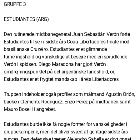
GRUPPE 3
ESTUDIANTES (ARG)
Den rutinerede midtbanegeneral Juan Sebastián Verón førte
Estudiantes til sejr i sidste års Copa Libertadores finale mod
brasilianske Cruzeiro. Estudiantes er et glimrende
turneringshold og vanskelige at besejre med en sprudlende
Verón i spidsen. Diego Maradona har gjort Verón
omdrejningspunktet på det argentinske landshold, og
Estudiantes er et frygtet mandskab i årets Libertadores.
Truppen indeholder også profiler som målmand Agustín Orión,
backen Clemente Rodríguez, Enzo Pérez på midtbanen samt
Mauro Boselli i angrebet.
Estudiantes burde ikke få nogle former for vanskeligheder i
gruppekampene, men det bliver svært at gentage sidste års
succes. Den defensive træner Alejandro Sabella er dog opsat