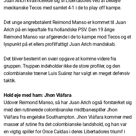
Juan Arich kvalificerede sig til Libertadores ved at besejre
mexikanske Tecos med samlet 4-1 i de to play off kampe.
Det unge angrebstalent Reimond Manso er kommet til Juan
Arich på en lejeaftale fra hollandske PSV. Den 19 årige
Reimond Manso var afgørende i de to kampe mod Tecos og et
lyspunkt på et ellers profilfattigt Juan Arich mandskab.
Det bliver bestemt en svær opgave at komme videre fra
gruppen. Truppen indeholder ikke de store profiler, og den
colombianske træner Luis Suárez har valgt en meget defensiv
taktik.
Hold øje med ham: Jhon Viáfara
Udover Reimond Manso, så har Juan Arich også forstærket sig
med den rutinerede colombianske midtbanespiller Jhon
Viáfara fra engelske Southampton. Jhon Viáfara kommer med
masser af rutine fra det colombianske landshold, og han var
en vigtig spiller for Once Caldas i deres Libertadores triumf i