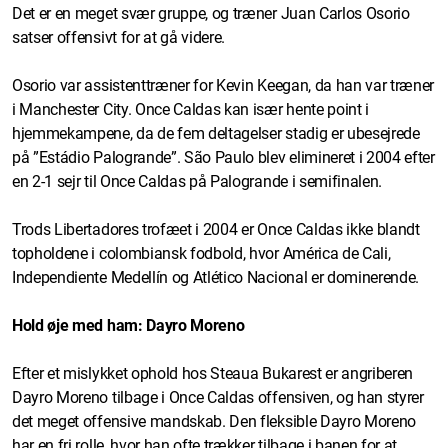
Det er en meget svær gruppe, og træner Juan Carlos Osorio
satser offensivt for at gå videre.
Osorio var assistenttræner for Kevin Keegan, da han var træner
i Manchester City. Once Caldas kan især hente point i
hjemmekampene, da de fem deltagelser stadig er ubesejrede
på ”Estádio Palogrande”. São Paulo blev elimineret i 2004 efter
en 2-1 sejr til Once Caldas på Palogrande i semifinalen.
Trods Libertadores trofæet i 2004 er Once Caldas ikke blandt
topholdene i colombiansk fodbold, hvor América de Cali,
Independiente Medellín og Atlético Nacional er dominerende.
Hold øje med ham: Dayro Moreno
Efter et mislykket ophold hos Steaua Bukarest er angriberen
Dayro Moreno tilbage i Once Caldas offensiven, og han styrer
det meget offensive mandskab. Den fleksible Dayro Moreno
har en fri rolle, hvor han ofte trækker tilbage i banen for at