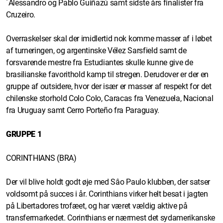
´Alessandro og Pablo Guiñazú samt sidste års finalister fra
Cruzeiro.
Overraskelser skal der imidlertid nok komme masser af i løbet
af turneringen, og argentinske Vélez Sarsfield samt de
forsvarende mestre fra Estudiantes skulle kunne give de
brasilianske favorithold kamp til stregen. Derudover er der en
gruppe af outsidere, hvor der især er masser af respekt for det
chilenske storhold Colo Colo, Caracas fra Venezuela, Nacional
fra Uruguay samt Cerro Porteño fra Paraguay.
GRUPPE 1
CORINTHIANS (BRA)
Der vil blive holdt godt øje med Sâo Paulo klubben, der satser
voldsomt på succes i år. Corinthians virker helt besat i jagten
på Libertadores trofæet, og har været vældig aktive på
transfermarkedet. Corinthians er nærmest det sydamerikanske