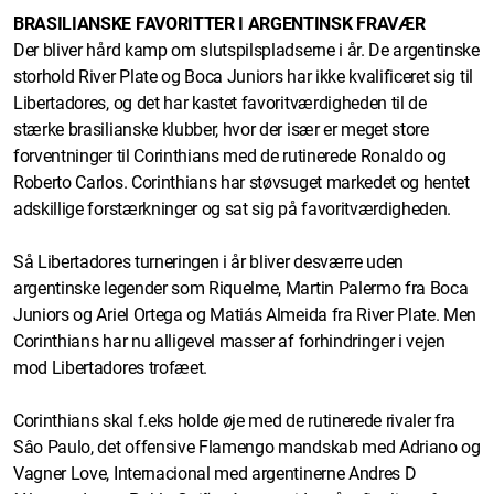
BRASILIANSKE FAVORITTER I ARGENTINSK FRAVÆR
Der bliver hård kamp om slutspilspladserne i år. De argentinske
storhold River Plate og Boca Juniors har ikke kvalificeret sig til
Libertadores, og det har kastet favoritværdigheden til de
stærke brasilianske klubber, hvor der især er meget store
forventninger til Corinthians med de rutinerede Ronaldo og
Roberto Carlos. Corinthians har støvsuget markedet og hentet
adskillige forstærkninger og sat sig på favoritværdigheden.
Så Libertadores turneringen i år bliver desværre uden
argentinske legender som Riquelme, Martin Palermo fra Boca
Juniors og Ariel Ortega og Matiás Almeida fra River Plate. Men
Corinthians har nu alligevel masser af forhindringer i vejen
mod Libertadores trofæet.
Corinthians skal f.eks holde øje med de rutinerede rivaler fra
Sâo Paulo, det offensive Flamengo mandskab med Adriano og
Vagner Love, Internacional med argentinerne Andres D