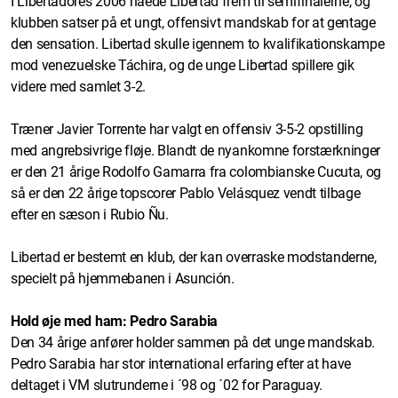
I Libertadores 2006 nåede Libertad frem til semifinalerne, og
klubben satser på et ungt, offensivt mandskab for at gentage
den sensation. Libertad skulle igennem to kvalifikationskampe
mod venezuelske Táchira, og de unge Libertad spillere gik
videre med samlet 3-2.
Træner Javier Torrente har valgt en offensiv 3-5-2 opstilling
med angrebsivrige fløje. Blandt de nyankomne forstærkninger
er den 21 årige Rodolfo Gamarra fra colombianske Cucuta, og
så er den 22 årige topscorer Pablo Velásquez vendt tilbage
efter en sæson i Rubio Ñu.
Libertad er bestemt en klub, der kan overraske modstanderne,
specielt på hjemmebanen i Asunción.
Hold øje med ham: Pedro Sarabia
Den 34 årige anfører holder sammen på det unge mandskab.
Pedro Sarabia har stor international erfaring efter at have
deltaget i VM slutrunderne i ´98 og ´02 for Paraguay.