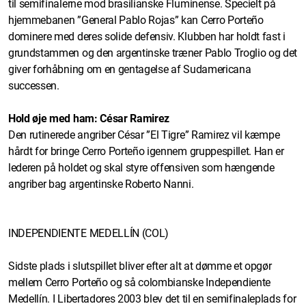
til semifinalerne mod brasilianske Fluminense. Specielt på
hjemmebanen ”General Pablo Rojas” kan Cerro Porteño
dominere med deres solide defensiv. Klubben har holdt fast i
grundstammen og den argentinske træner Pablo Troglio og det
giver forhåbning om en gentagelse af Sudamericana
successen.
Hold øje med ham: César Ramirez
Den rutinerede angriber César ”El Tigre” Ramirez vil kæmpe
hårdt for bringe Cerro Porteño igennem gruppespillet. Han er
lederen på holdet og skal styre offensiven som hængende
angriber bag argentinske Roberto Nanni.
INDEPENDIENTE MEDELLÍN (COL)
Sidste plads i slutspillet bliver efter alt at dømme et opgør
mellem Cerro Porteño og så colombianske Independiente
Medellín. I Libertadores 2003 blev det til en semifinaleplads for