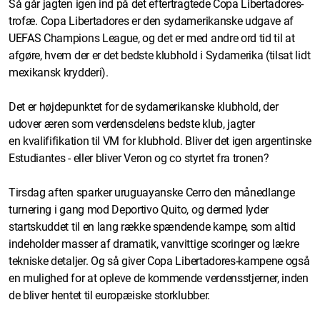
Så går jagten igen ind på det eftertragtede Copa Libertadores-
trofæ. Copa Libertadores er den sydamerikanske udgave af
UEFAS Champions League, og det er med andre ord tid til at
afgøre, hvem der er det bedste klubhold i Sydamerika (tilsat lidt
mexikansk krydderi).
Det er højdepunktet for de sydamerikanske klubhold, der
udover æren som verdensdelens bedste klub, jagter
en kvalififikation til VM for klubhold. Bliver det igen argentinske
Estudiantes - eller bliver Veron og co styrtet fra tronen?
Tirsdag aften sparker uruguayanske Cerro den månedlange
turnering i gang mod Deportivo Quito, og dermed lyder
startskuddet til en lang række spændende kampe, som altid
indeholder masser af dramatik, vanvittige scoringer og lækre
tekniske detaljer. Og så giver Copa Libertadores-kampene også
en mulighed for at opleve de kommende verdensstjerner, inden
de bliver hentet til europæiske storklubber.