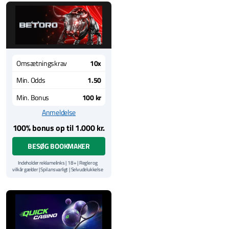
StopSpillet.dk | Selvudelukkelse: ROFUS.nu |
Spil Ansvarligt | Dette tilbud gælder kun for
nye kunder på stake.dk | Spilkontoer oprettet
før 1. juni 2026 kan ikke modtage
velkomstgaven | Kun et tilbud pr. person og
spilkonto | Der stilles ingen betingelser om
indskud, gennemspilning eller omsætning for
at udnytte tilbuddet | Samtykke til
markedsføring er påkrævet og skal gives ved
oprettelse | Nye kunder, som efterfølgende
Omsætningskrav
10x
giver samtykke hos kundesupport, vil
modtage tilbuddet indenfor 24 timer | Det
Min. Odds
1.50
modtagne link i e-mailen er personlig og kan
ikke overdrages til andre | Stake Denmark
påtager sig intet ansvar for forsinket
Min. Bonus
100 kr
fremsendte e-mails som følge af forhold hos
tredjeparts serviceudbydere | Stake Denmark
Anmeldelse
forbeholder sig retten til at ændre,
suspendere eller trække nærværende tilbud
100% bonus op til 1.000 kr.
tilbage uden yderligere varsel
BESØG BOOKMAKER
Indeholder reklamelinks | 18+ | Regler og
vilkår gælder | Spil ansvarligt | Selvudelukkelse
via
ROFUS.nu
| Kontakt Spillemyndighedens
hjælpelinje på
StopSpillet.dk
Indbetal 100 – 1.000 kr., sats indbetaling 1 x
til odds 1,50 og få 100% i bonus | Gælder kun
nye kunder | Indbetal mindst 100 kr., sats
beløbet til 1 gang til min. odds 1,50 og aktivér
derefter bonussen på din profil |
Gennemspilskrav 5 x (indbetaling + bonus)