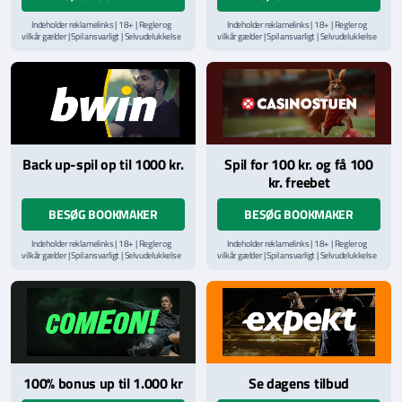
Indeholder reklamelinks | 18+ | Regler og
Indeholder reklamelinks | 18+ | Regler og
vilkår gælder | Spil ansvarligt | Selvudelukkelse
vilkår gælder | Spil ansvarligt | Selvudelukkelse
via
ROFUS.nu
| Kontakt Spillemyndighedens
via
ROFUS.nu
| Kontakt Spillemyndighedens
hjælpelinje på
StopSpillet.dk
hjælpelinje på
StopSpillet.dk
Læs vilkår og betingelser
her
Back up-spil op til 1000 kr.
Spil for 100 kr. og få 100
kr. freebet
BESØG BOOKMAKER
BESØG BOOKMAKER
Indeholder reklamelinks | 18+ | Regler og
Indeholder reklamelinks | 18+ | Regler og
vilkår gælder | Spil ansvarligt | Selvudelukkelse
vilkår gælder | Spil ansvarligt | Selvudelukkelse
via
ROFUS.nu
| Kontakt Spillemyndighedens
via
ROFUS.nu
| Kontakt Spillemyndighedens
hjælpelinje på
StopSpillet.dk
hjælpelinje på
StopSpillet.dk
Læs vilkår og betingelser
her
100% bonus up til 1.000 kr
Se dagens tilbud