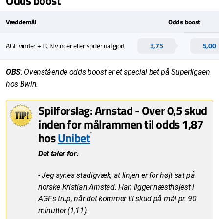
Odds boost
Væddemål
Odds boost
3,75
5,00
AGF vinder + FCN vinder eller spiller uafgjort
OBS
: Ovenstående odds boost er et special bet på Superligaen
hos Bwin.
Spilforslag: Arnstad - Over 0,5 skud
inden for målrammen til odds 1,87
hos
Unibet
*
Det taler for:
- Jeg synes stadigvæk, at linjen er for højt sat på
norske Kristian Arnstad. Han ligger næsthøjest i
AGFs trup, når det kommer til skud på mål pr. 90
minutter (1,11).