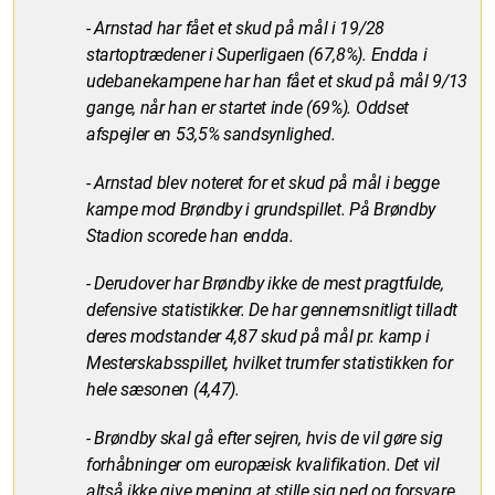
- Arnstad har fået et skud på mål i 19/28
startoptrædener i Superligaen (67,8%). Endda i
udebanekampene har han fået et skud på mål 9/13
gange, når han er startet inde (69%). Oddset
afspejler en 53,5% sandsynlighed.
- Arnstad blev noteret for et skud på mål i begge
kampe mod Brøndby i grundspillet. På Brøndby
Stadion scorede han endda.
- Derudover har Brøndby ikke de mest pragtfulde,
defensive statistikker. De har gennemsnitligt tilladt
deres modstander 4,87 skud på mål pr. kamp i
Mesterskabsspillet, hvilket trumfer statistikken for
hele sæsonen (4,47).
- Brøndby skal gå efter sejren, hvis de vil gøre sig
forhåbninger om europæisk kvalifikation. Det vil
altså ikke give mening at stille sig ned og forsvare