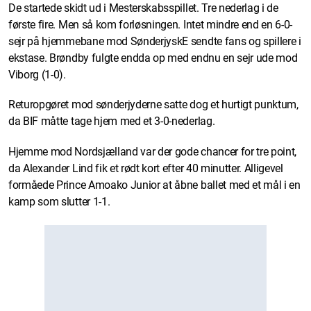
De startede skidt ud i Mesterskabsspillet. Tre nederlag i de
første fire. Men så kom forløsningen. Intet mindre end en 6-0-
sejr på hjemmebane mod SønderjyskE sendte fans og spillere i
ekstase. Brøndby fulgte endda op med endnu en sejr ude mod
Viborg (1-0).
Returopgøret mod sønderjyderne satte dog et hurtigt punktum,
da BIF måtte tage hjem med et 3-0-nederlag.
Hjemme mod Nordsjælland var der gode chancer for tre point,
da Alexander Lind fik et rødt kort efter 40 minutter. Alligevel
formåede Prince Amoako Junior at åbne ballet med et mål i en
kamp som slutter 1-1.