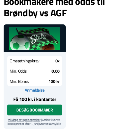
Bookmakere med odds til
Brøndby vs AGF
Omsætningskrav
0x
Min. Odds
0.00
Min. Bonus
100 kr
Anmeldelse
Få 100 kr. i kontanter
BESØG BOOKMAKER
Vilkår og betingelser gælder
| Gælder kun nye
konti oprettet efter 1. juni | Kræver samtykke
til markedsføring | Intet indskud,
omsætningskrav eller rollover kræves | 18+ |