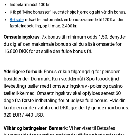
Indbetal mindst 100 kr.
Klik på "Mine bonusser" i øverste højre hjørne og aktivér din bonus.
Betsafe
indsætter automatisk en bonus svarende til 120% af din
første indbetaling, op til max. 2.400 kr.
Omsætningskrav
: 7x bonus til minimum odds 1,50. Benytter
du dig af den maksimale bonus skal du altså omsætte for
16.800 DKK for at spille den fulde bonus fri.
Yderligere forhold:
Bonus er kun tilgængelig for personer
bosiddende i Danmark. Kun væddemål i Sportsbook (incl.
livebetting) tæller med i omsætningskrav - poker og casino
tæller ikke med. Omsætningskrav skal opfyldes senest 60
dage fra første indbetaling for at udløse fuld bonus. Hvis din
konto er i anden valuta end DKK, gælder følgende max-bonus:
320 EUR / 440 USD.
Vilkår og betingelser
:
Bemærk
: Vi henviser til Betsafes