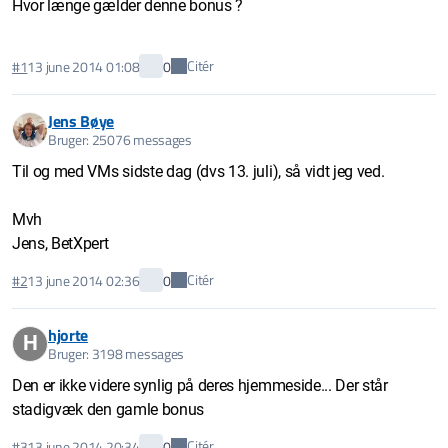
Hvor længe gælder denne bonus ?
Citér
#1
13 june 2014 01:08
0
Jens Bøye
Bruger: 25076 messages
Til og med VMs sidste dag (dvs 13. juli), så vidt jeg ved.
Mvh
Jens, BetXpert
Citér
#2
13 june 2014 02:36
0
hjorte
H
Bruger: 3198 messages
Den er ikke videre synlig på deres hjemmeside... Der står
stadigvæk den gamle bonus
Citér
#3
13 june 2014 20:34
0