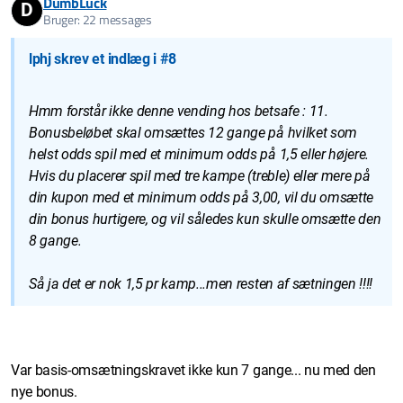
DumbLuck
D
Bruger: 22 messages
lphj skrev et indlæg i #8
Hmm forstår ikke denne vending hos betsafe : 11.
Bonusbeløbet skal omsættes 12 gange på hvilket som
helst odds spil med et minimum odds på 1,5 eller højere.
Hvis du placerer spil med tre kampe (treble) eller mere på
din kupon med et minimum odds på 3,00, vil du omsætte
din bonus hurtigere, og vil således kun skulle omsætte den
8 gange.
Så ja det er nok 1,5 pr kamp...men resten af sætningen !!!!
Var basis-omsætningskravet ikke kun 7 gange... nu med den
nye bonus.