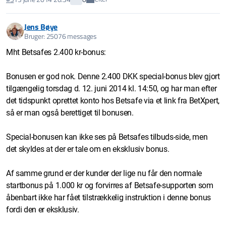
Jens Bøye
Bruger: 25076 messages
Mht Betsafes 2.400 kr-bonus:
Bonusen er god nok. Denne 2.400 DKK special-bonus blev gjort
tilgængelig torsdag d. 12. juni 2014 kl. 14:50, og har man efter
det tidspunkt oprettet konto hos Betsafe via et link fra BetXpert,
så er man også berettiget til bonusen.
Special-bonusen kan ikke ses på Betsafes tilbuds-side, men
det skyldes at der er tale om en eksklusiv bonus.
Af samme grund er der kunder der lige nu får den normale
startbonus på 1.000 kr og forvirres af Betsafe-supporten som
åbenbart ikke har fået tilstrækkelig instruktion i denne bonus
fordi den er eksklusiv.