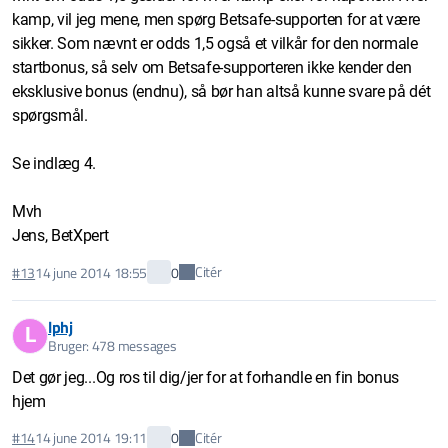
kamp, vil jeg mene, men spørg Betsafe-supporten for at være
sikker. Som nævnt er odds 1,5 også et vilkår for den normale
startbonus, så selv om Betsafe-supporteren ikke kender den
eksklusive bonus (endnu), så bør han altså kunne svare på dét
spørgsmål.
Se indlæg 4.
Mvh
Jens, BetXpert
Citér
#13
14 june 2014 18:55
0
lphj
L
Bruger: 478 messages
Det gør jeg...Og ros til dig/jer for at forhandle en fin bonus
hjem
Citér
#14
14 june 2014 19:11
0