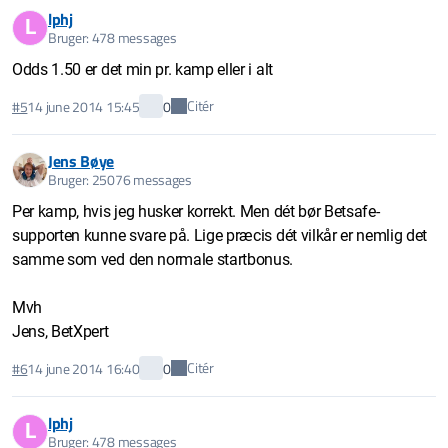
lphj
L
Bruger: 478 messages
Odds 1.50 er det min pr. kamp eller i alt
Citér
#5
14 june 2014 15:45
0
Jens Bøye
Bruger: 25076 messages
Per kamp, hvis jeg husker korrekt. Men dét bør Betsafe-
supporten kunne svare på. Lige præcis dét vilkår er nemlig det
samme som ved den normale startbonus.
Mvh
Jens, BetXpert
Citér
#6
14 june 2014 16:40
0
lphj
L
Bruger: 478 messages