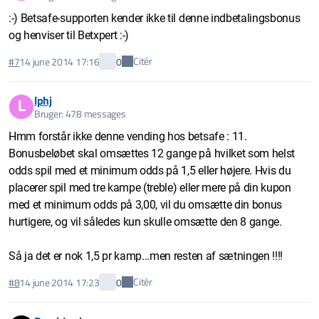
:-) Betsafe-supporten kender ikke til denne indbetalingsbonus
og henviser til Betxpert :-)
Citér
#7
14 june 2014 17:16
0
lphj
L
Bruger: 478 messages
Hmm forstår ikke denne vending hos betsafe : 11.
Bonusbeløbet skal omsættes 12 gange på hvilket som helst
odds spil med et minimum odds på 1,5 eller højere. Hvis du
placerer spil med tre kampe (treble) eller mere på din kupon
med et minimum odds på 3,00, vil du omsætte din bonus
hurtigere, og vil således kun skulle omsætte den 8 gange.
Så ja det er nok 1,5 pr kamp...men resten af sætningen !!!!
Citér
#8
14 june 2014 17:23
0