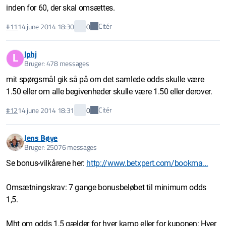
inden for 60, der skal omsættes.
Citér
#11
14 june 2014 18:30
0
lphj
L
Bruger: 478 messages
mit spørgsmål gik så på om det samlede odds skulle være
1.50 eller om alle begivenheder skulle være 1.50 eller derover.
Citér
#12
14 june 2014 18:31
0
Jens Bøye
Bruger: 25076 messages
Se bonus-vilkårene her:
http://www.betxpert.com/bookma…
Omsætningskrav: 7 gange bonusbeløbet til minimum odds
1,5.
Mht om odds 1,5 gælder for hver kamp eller for kuponen: Hver