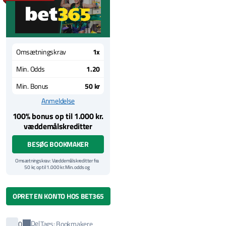
Omsætningskrav
1x
Min. Odds
1.20
Min. Bonus
50 kr
Anmeldelse
100% bonus op til 1.000 kr.
væddemålskreditter
BESØG BOOKMAKER
Omsætningskrav: Væddemålskreditter fra
50 kr, op til 1.000 kr. Min. odds og
væddemålsundtagelser gælder. Gevinster er
eksklusive indsats for væddemålskreditter.
Bonuskode: Benyt bonuskoden BETX1000
når du opretter en konto hos Bet365 for at
OPRET EN KONTO HOS BET365
opnå den bedste bonus Yderligere vilkår
Kun tilgængeligt for nye kunder.
Regler og vilkår: Vi henviser til
Bet365
Del
0
Tags:
Bookmakere