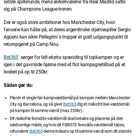
sidste spillerunde, mens ærkerivalerne fra Real Madrid satte
sig på Champions League-tronen.
Der er også store ambitioner hos Manchester City, hvor
fansene kan håbe på, at deres argentinske stjernespiller Sergio
Agüero kan sikre
Pellegrini
´s tropper et godt udgangspunkt til
returopgøret på Camp Nou.
*
Bet365
sørger for lidt ekstra spænding til topkampen og er
igen i det gavmilde hjørne med et flot kampagnetilbud på et
livebet på op til 250kr.
Sådan gør du:
Placér et single før-kampvæddemål på kampen mellem Manchester
City og Barcelona, og så giver
Bet365
dig et risikofrit live-væddemål
på kampen til samme værdi (max 250kr).
Dit risikofrie liveodds-væddemål skal betales og placeres på den
sædvanlige måde, og hvis dit FØRSTE liveodds-væddemål tabes,
refunderer
Bet365
denne indsats op til samme værdi som dit største