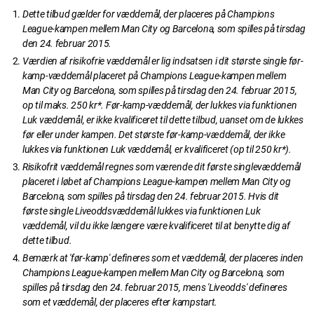
Dette tilbud gælder for væddemål, der placeres på Champions
League-kampen mellem Man City og Barcelona, som spilles på tirsdag
den 24. februar 2015.
Værdien af risikofrie væddemål er lig indsatsen i dit største single før-
kamp-væddemål placeret på Champions League-kampen mellem
Man City og Barcelona, som spilles på tirsdag den 24. februar 2015,
op til maks. 250 kr*. Før-kamp-væddemål, der lukkes via funktionen
Luk væddemål, er ikke kvalificeret til dette tilbud, uanset om de lukkes
før eller under kampen. Det største før-kamp-væddemål, der ikke
lukkes via funktionen Luk væddemål, er kvalificeret (op til 250 kr*).
Risikofrit væddemål regnes som værende dit første singlevæddemål
placeret i løbet af Champions League-kampen mellem Man City og
Barcelona, som spilles på tirsdag den 24. februar 2015. Hvis dit
første single Liveoddsvæddemål lukkes via funktionen Luk
væddemål, vil du ikke længere være kvalificeret til at benytte dig af
dette tilbud.
Bemærk at 'før-kamp' defineres som et væddemål, der placeres inden
Champions League-kampen mellem Man City og Barcelona, som
spilles på tirsdag den 24. februar 2015, mens 'Liveodds' defineres
som et væddemål, der placeres efter kampstart.