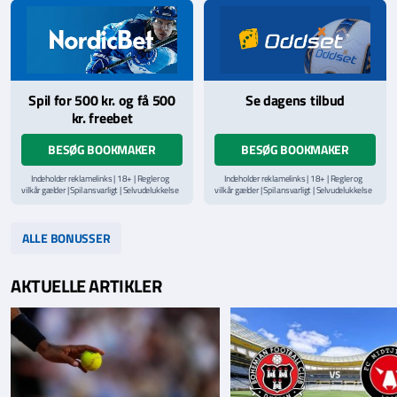
Læs vilkår og betingelser
her
Spil for 500 kr. og få 500
Se dagens tilbud
kr. freebet
BESØG BOOKMAKER
BESØG BOOKMAKER
Indeholder reklamelinks | 18+ | Regler og
Indeholder reklamelinks | 18+ | Regler og
vilkår gælder | Spil ansvarligt | Selvudelukkelse
vilkår gælder | Spil ansvarligt | Selvudelukkelse
via
ROFUS.nu
| Kontakt Spillemyndighedens
via
ROFUS.nu
| Kontakt Spillemyndighedens
hjælpelinje på
StopSpillet.dk
hjælpelinje på
StopSpillet.dk
Læs vilkår og betingelser
her
Læs vilkår og betingelser
her
ALLE BONUSSER
AKTUELLE ARTIKLER