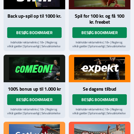
Back up-spil op til 1000 kr.
Spil for 100 kr. og få 100
kr. freebet
BESØG BOOKMAKER
BESØG BOOKMAKER
Indeholder reklamelinks | 18+ | Regler og
Indeholder reklamelinks | 18+ | Regler og
vilkår gælder | Spil ansvarligt | Selvudelukkelse
vilkår gælder | Spil ansvarligt | Selvudelukkelse
via
ROFUS.nu
| Kontakt Spillemyndighedens
via
ROFUS.nu
| Kontakt Spillemyndighedens
hjælpelinje på
StopSpillet.dk
hjælpelinje på
StopSpillet.dk
Læs vilkår og betingelser
her
100% bonus up til 1.000 kr
Se dagens tilbud
BESØG BOOKMAKER
BESØG BOOKMAKER
Indeholder reklamelinks | 18+ | Regler og
Indeholder reklamelinks | 18+ | Regler og
vilkår gælder | Spil ansvarligt | Selvudelukkelse
vilkår gælder | Spil ansvarligt | Selvudelukkelse
via
ROFUS.nu
| Kontakt Spillemyndighedens
via
ROFUS.nu
| Kontakt Spillemyndighedens
hjælpelinje på
StopSpillet.dk
hjælpelinje på
StopSpillet.dk
Læs vilkår og betingelser
her
Læs vilkår og betingelser
her