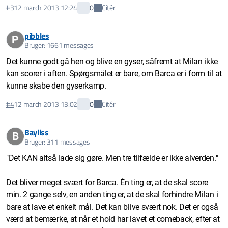
Citér
#3
12 march 2013 12:24
0
pibbles
P
Bruger: 1661 messages
Det kunne godt gå hen og blive en gyser, såfremt at Milan ikke
kan scorer i aften. Spørgsmålet er bare, om Barca er i form til at
kunne skabe den gyserkamp.
Citér
#4
12 march 2013 13:02
0
Bayliss
B
Bruger: 311 messages
"Det KAN altså lade sig gøre. Men tre tilfælde er ikke alverden."
Det bliver meget svært for Barca. Én ting er, at de skal score
min. 2 gange selv, en anden ting er, at de skal forhindre Milan i
bare at lave et enkelt mål. Det kan blive svært nok. Det er også
værd at bemærke, at når et hold har lavet et comeback, efter at