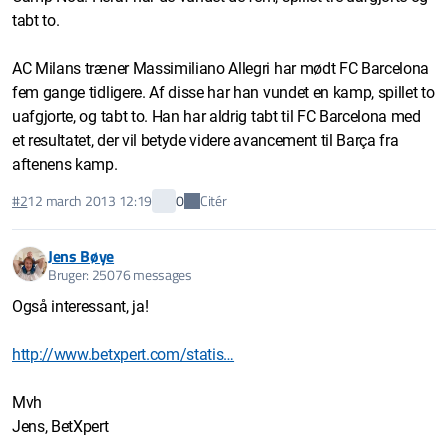
tabt to.
AC Milans træner Massimiliano Allegri har mødt FC Barcelona
fem gange tidligere. Af disse har han vundet en kamp, spillet to
uafgjorte, og tabt to. Han har aldrig tabt til FC Barcelona med
et resultatet, der vil betyde videre avancement til Barça fra
aftenens kamp.
Citér
#2
12 march 2013 12:19
0
Jens Bøye
Bruger: 25076 messages
Også interessant, ja!
http://www.betxpert.com/statis…
Mvh
Jens, BetXpert