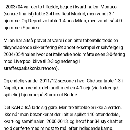
I 2003/04 var der to tilfælde, begge i kvartfinalen. Monaco
(senere finalist
) tabte 2-4 hos Real Madrid, men vandt 3-1
hjemme. Og Deportivo tabte 1-4 hos Milan, men vandt så 4-0
hjemme i Spanien.
Milan har altså prøvet at være i den bitre taberrolle trods en
tilsyneladende sikker føring (et andet eksempel er selvfølgelig
2004/05-finalen hvor det italienske hold måtte se en 3-0-føring
mod Liverpool blive til 3-3 og nederlag i
straffesparkskonkurrencen).
Og endelig var der 2011/12-sæsonen hvor Chelsea tabte 1-3 i
Napoli, men vendte det rundt med en 4-1-sejr (via forlænget
spilletid) hjemme på Stamford Bridge.
Det KAN altså lade sig gøre. Men tre tilfælde er ikke alverden.
Ikke når man betænker at der i alt er spillet 140 ottendedels-,
kvart- og semifinaler i 2000-2013, og heraf har 34 styk haft et
hold der førte med mindst to mål efter indledende kamp.