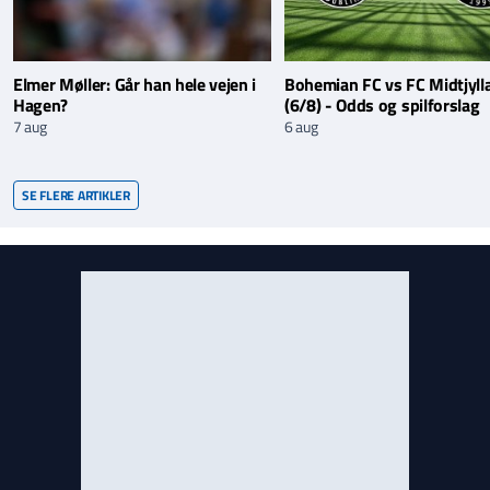
Elmer Møller: Går han hele vejen i
Bohemian FC vs FC Midtjyll
Hagen?
(6/8) - Odds og spilforslag
7 aug
6 aug
SE FLERE ARTIKLER