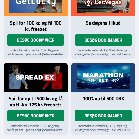
Spil for 100 kr. og få 100
Se dagens tilbud
kr. freebet
BESØG BOOKMAKER
BESØG BOOKMAKER
Indeholder reklamelinks | 18+ | Regler og
Indeholder reklamelinks | 18+ | Regler og
vilkår gælder | Spil ansvarligt | Selvudelukkelse
vilkår gælder | Spil ansvarligt | Selvudelukkelse
via
ROFUS.nu
| Kontakt Spillemyndighedens
via
ROFUS.nu
| Kontakt Spillemyndighedens
hjælpelinje på
StopSpillet.dk
hjælpelinje på
StopSpillet.dk
Læs vilkår og betingelser
her
Spil for op til 500 kr. og få
100% op til 500 DKK
op til 4 x 125 kr. freebets
BESØG BOOKMAKER
BESØG BOOKMAKER
Indeholder reklamelinks | 18+ | Regler og
Indeholder reklamelinks | 18+ | Regler og
vilkår gælder | Spil ansvarligt | Selvudelukkelse
vilkår gælder | Spil ansvarligt | Selvudelukkelse
via
ROFUS.nu
| Kontakt Spillemyndighedens
via
ROFUS.nu
| Kontakt Spillemyndighedens
hjælpelinje på
StopSpillet.dk
hjælpelinje på
StopSpillet.dk