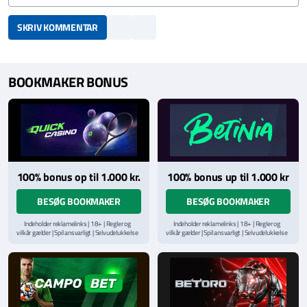
SKRIV KOMMENTAR
BOOKMAKER BONUS
100% bonus op til 1.000 kr.
100% bonus up til 1.000 kr
BESØG BOOKMAKER
BESØG BOOKMAKER
Indeholder reklamelinks | 18+ | Regler og
Indeholder reklamelinks | 18+ | Regler og
vilkår gælder | Spil ansvarligt | Selvudelukkelse
vilkår gælder | Spil ansvarligt | Selvudelukkelse
via
ROFUS.nu
| Kontakt Spillemyndighedens
via
ROFUS.nu
| Kontakt Spillemyndighedens
hjælpelinje på
StopSpillet.dk
hjælpelinje på
StopSpillet.dk
Læs vilkår og betingelser
her
Læs vilkår og betingelser
her