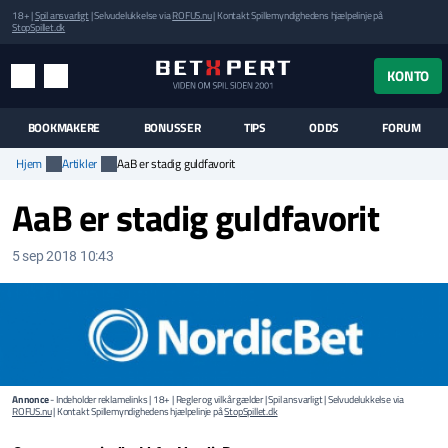
18+ |
Spil ansvarligt
| Selvudelukkelse via
ROFUS.nu
| Kontakt Spillemyndighedens hjælpelinje på
StopSpillet.dk
UK MENUEN
KONTO
MENU
SØG
BOOKMAKERE
BONUSSER
TIPS
ODDS
FORUM
Hjem
Artikler
AaB er stadig guldfavorit
AaB er stadig guldfavorit
5 sep 2018 10:43
Annonce
- Indeholder reklamelinks | 18+ | Regler og vilkår gælder | Spil ansvarligt | Selvudelukkelse via
ROFUS.nu
| Kontakt Spillemyndighedens hjælpelinje på
StopSpillet.dk