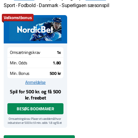
Sport - Fodbold - Danmark - Superligaen sæsonspil
Velkomstbonus
Omsætningskrav
1x
Min. Odds
1.80
Min. Bonus
500 kr
Anmeldelse
Spil for 500 kr. og få 500
kr. freebet
BESØG BOOKMAKER
Omsætningskrav: Placer et væddemål hvor
indsatsten er 500 kr. til min. odds 1.8 og få et
freebet på samme beløb.
Yderligere vilkår
Velkomsttilbuddet gælder kun for nye spillere.