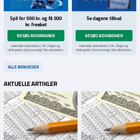
Spil for 500 kr. og få 500
Se dagens tilbud
kr. freebet
BESØG BOOKMAKER
BESØG BOOKMAKER
Indeholder reklamelinks | 18+ | Regler og
Indeholder reklamelinks | 18+ | Regler og
vilkår gælder | Spil ansvarligt | Selvudelukkelse
vilkår gælder | Spil ansvarligt | Selvudelukkelse
via
ROFUS.nu
| Kontakt Spillemyndighedens
via
ROFUS.nu
| Kontakt Spillemyndighedens
hjælpelinje på
StopSpillet.dk
hjælpelinje på
StopSpillet.dk
Læs vilkår og betingelser
her
Læs vilkår og betingelser
her
ALLE BONUSSER
AKTUELLE ARTIKLER