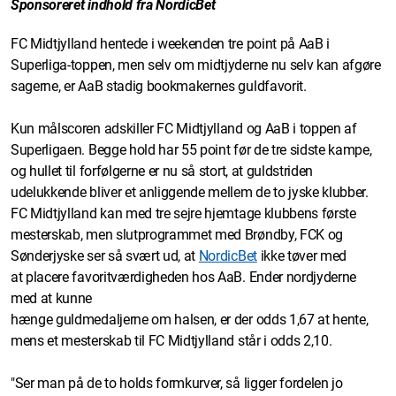
Sponsoreret indhold fra NordicBet
FC Midtjylland hentede i weekenden tre point på AaB i
Superliga-toppen, men selv om midtjyderne nu selv kan afgøre
sagerne, er AaB stadig bookmakernes guldfavorit.
Kun målscoren adskiller FC Midtjylland og AaB i toppen af
Superligaen. Begge hold har 55 point før de tre sidste kampe,
og hullet til forfølgerne er nu så stort, at guldstriden
udelukkende bliver et anliggende mellem de to jyske klubber.
FC Midtjylland kan med tre sejre hjemtage klubbens første
mesterskab, men slutprogrammet med Brøndby, FCK og
Sønderjyske ser så svært ud, at
NordicBet
ikke tøver med
at placere favoritværdigheden hos AaB. Ender nordjyderne
med at kunne
hænge guldmedaljerne om halsen, er der odds 1,67 at hente,
mens et mesterskab til FC Midtjylland står i odds 2,10.
"Ser man på de to holds formkurver, så ligger fordelen jo