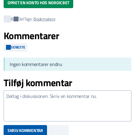
OPRET EN KONTO HOS NORDICBET
Gevinster du vinder fra dit freebet udbetales
til din konto uden omsætningskrav.
Indsatsen fra freebettet udbetales ikke.
Regler og vilkår: Vi henviser til
NordicBet
Del
0
Tags:
Bookmakere
hjemmeside for samtlige gældende vilkår og
betingelser for denne bonus.
Kommentarer
SENESTE
Ingen kommentarer endnu
Tilføj kommentar
SKRIV KOMMENTAR