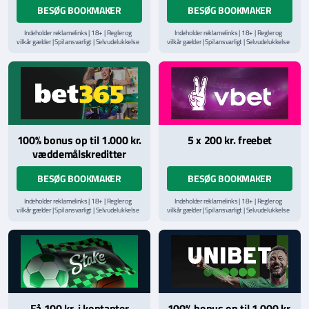
BESØG BOOKMAKER
BESØG BOOKMAKER
Indeholder reklamelinks | 18+ | Regler og
Indeholder reklamelinks | 18+ | Regler og
vilkår gælder | Spil ansvarligt | Selvudelukkelse
vilkår gælder | Spil ansvarligt | Selvudelukkelse
via
ROFUS.nu
| Kontakt Spillemyndighedens
via
ROFUS.nu
| Kontakt Spillemyndighedens
hjælpelinje på
StopSpillet.dk
hjælpelinje på
StopSpillet.dk
Læs vilkår og betingelser
her
Læs vilkår og betingelser
her
100% bonus op til 1.000 kr.
5 x 200 kr. freebet
væddemålskreditter
BESØG BOOKMAKER
BESØG BOOKMAKER
Indeholder reklamelinks | 18+ | Regler og
Indeholder reklamelinks | 18+ | Regler og
vilkår gælder | Spil ansvarligt | Selvudelukkelse
vilkår gælder | Spil ansvarligt | Selvudelukkelse
via
ROFUS.nu
| Kontakt Spillemyndighedens
via
ROFUS.nu
| Kontakt Spillemyndighedens
hjælpelinje på
StopSpillet.dk
hjælpelinje på
StopSpillet.dk
Læs vilkår og betingelser
her
Få 100 kr. i kontanter
100% bonus op til 1.000 kr.