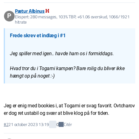
Pætur Albinus
P
Ekspert: 280 messages, 103% TBP, +61.06 overskud, 1066/1921
hitrate
Frede skrev et indlæg i #1
Jeg spiller med igen.. havde ham os i formiddags.
Hvad tror du i Togami kampen? Bare rolig du bliver ikke
hængt op på noget :-)
Jeg er enig med bookies i, at Togami er svag favorit. Ovtcharov
er dog ret ustabil og svær at blive klog på for tiden.
Citér
#2
21 october 2023 13:19
0