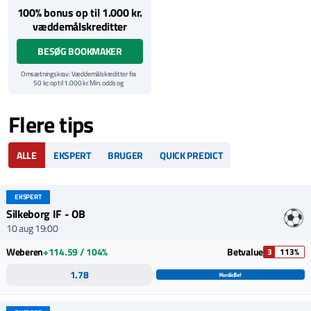
100% bonus op til 1.000 kr.
væddemålskreditter
BESØG BOOKMAKER
Omsætningskrav: Væddemålskreditter fra
50 kr, op til 1.000 kr. Min. odds og
væddemålsundtagelser gælder. Gevinster er
eksklusive indsats for væddemålskreditter.
Bonuskode: Benyt bonuskoden BETX1000
Flere tips
når du opretter en konto hos Bet365 for at
opnå den bedste bonus Yderligere vilkår
Kun tilgængeligt for nye kunder.
ALLE
EKSPERT
BRUGER
QUICK PREDICT
Regler og vilkår: Vi henviser til
Bet365
hjemmeside for samtlige gældende vilkår og
betingelser for denne bonus.
EKSPERT
Silkeborg IF - OB
10 aug 19:00
Weberen
+114.59 / 104%
Betvalue
3
113%
1.78