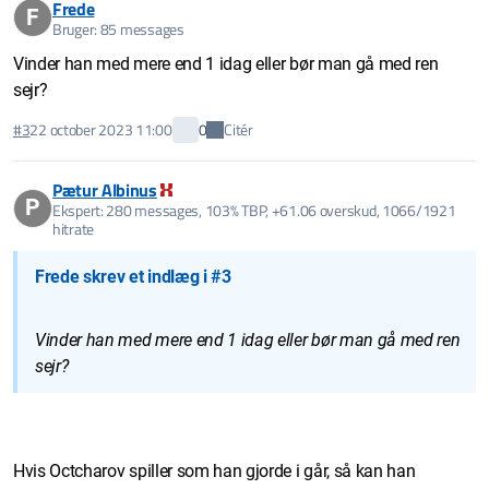
Frede
F
Bruger: 85 messages
Vinder han med mere end 1 idag eller bør man gå med ren
sejr?
Citér
#3
22 october 2023 11:00
0
Pætur Albinus
P
Ekspert: 280 messages, 103% TBP, +61.06 overskud, 1066/1921
hitrate
Frede skrev et indlæg i #3
Vinder han med mere end 1 idag eller bør man gå med ren
sejr?
Hvis Octcharov spiller som han gjorde i går, så kan han