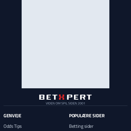
GENVEJE
POPULÆRE SIDER
Odds Tips
Betting sider