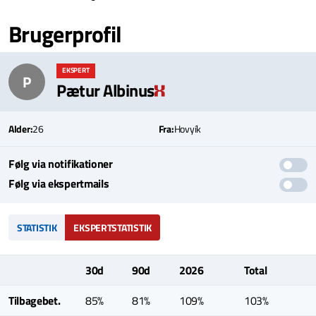
Brugerprofil
EKSPERT
P
Pætur Albinus
Alder:
26
Fra:
Hovyík
Følg via notifikationer
Følg via ekspertmails
STATISTIK
EKSPERTSTATISTIK
30d
90d
2026
Total
Tilbagebet.
85%
81%
109%
103%