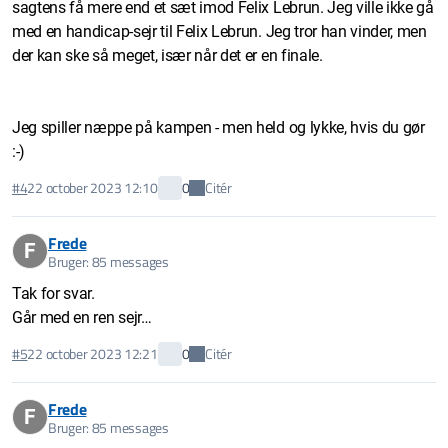
sagtens få mere end et sæt imod Felix Lebrun. Jeg ville ikke gå
med en handicap-sejr til Felix Lebrun. Jeg tror han vinder, men
der kan ske så meget, især når det er en finale.
Jeg spiller næppe på kampen - men held og lykke, hvis du gør
:-)
Citér
#4
22 october 2023 12:10
0
Frede
F
Bruger: 85 messages
Tak for svar.
Går med en ren sejr…
Citér
#5
22 october 2023 12:21
0
Frede
F
Bruger: 85 messages