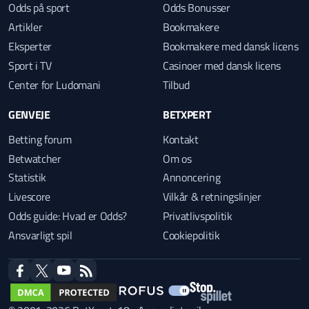
Odds på sport
Odds Bonusser
Artikler
Bookmakere
Eksperter
Bookmakere med dansk licens
Sport i TV
Casinoer med dansk licens
Center for Ludomani
Tilbud
GENVEJE
BETXPERT
Betting forum
Kontakt
Betwatcher
Om os
Statistik
Annoncering
Livescore
Vilkår & retningslinjer
Odds guide: Hvad er Odds?
Privatlivspolitik
Ansvarligt spil
Cookiepolitik
facebook
twitter
youtube
RSS