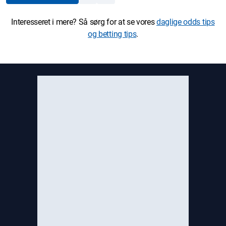
Interesseret i mere? Så sørg for at se vores
daglige odds tips
og betting tips
.