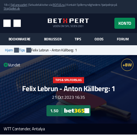
18+ |
Spil ansvarligt
| Selvudelukkelse via
ROFUS.nu
| Kontakt Spillemyndighedens hjælpelinje på
StopSpillet.dk
UK MENUEN
KONTO
MENU
SØG
BOOKMAKERE
BONUSSER
TIPS
ODDS
FORUM
Hjem
Tips
Felix Lebrun - Anton Källberg: 1
Vundet
+BW
TIPS & SPILFORSLAG
Felix Lebrun - Anton Källberg: 1
21 Oct 2023 16:35
1.50
WTT Contender, Antalya