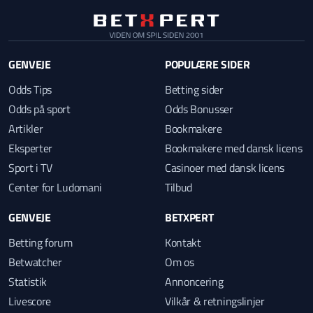
GENVEJE
POPULÆRE SIDER
Odds Tips
Betting sider
Odds på sport
Odds Bonusser
Artikler
Bookmakere
Eksperter
Bookmakere med dansk licens
Sport i TV
Casinoer med dansk licens
Center for Ludomani
Tilbud
GENVEJE
BETXPERT
Betting forum
Kontakt
Betwatcher
Om os
Statistik
Annoncering
Livescore
Vilkår & retningslinjer