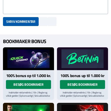
SKRIV KOMMENTAR
BOOKMAKER BONUS
100% bonus op til 1.000 kr.
100% bonus up til 1.000 kr
BESØG BOOKMAKER
BESØG BOOKMAKER
Indeholder reklamelinks | 18+ | Regler og
Indeholder reklamelinks | 18+ | Regler og
vilkår gælder | Spil ansvarligt | Selvudelukkelse
vilkår gælder | Spil ansvarligt | Selvudelukkelse
via
ROFUS.nu
| Kontakt Spillemyndighedens
via
ROFUS.nu
| Kontakt Spillemyndighedens
hjælpelinje på
StopSpillet.dk
hjælpelinje på
StopSpillet.dk
Læs vilkår og betingelser
her
Læs vilkår og betingelser
her