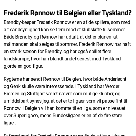
Frederik Rønnow til Belgien eller Tyskland?
Brøndby-keeper Frederik Rønnow er en af de spillere, som med
alt sandsynlighed kan se frem mod et klubskifte til sommer.
Både Brøndby og Rønnow har udtalt, at det er planen, at
målmanden skal sælges til sommer. Frederik Rønnow har haft
en stærk sæson for Brøndby, og har også spillet flere
landskampe, hvor han blandt andet senest mod Tyskland
gjorde en god figur.
Rygterne har sendt Rønnow til Belgien, hvor både Anderlecht
og Genk skulle være interesserede. I Tyskland har Werder
Bremen og Stuttgart været nævnt som mulige klubber, og
umiddelbart synes jeg, at det er to ligaer, som vil passe fint til
Rønnow. I Belgien vil han komme til en liga, som er niveauet
over Superligaen, mens Bundesligaen er en af de fire store
ligaer.