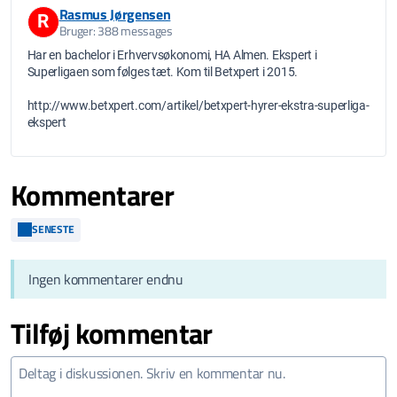
Rasmus Jørgensen
R
Bruger: 388 messages
Har en bachelor i Erhvervsøkonomi, HA Almen. Ekspert i
Superligaen som følges tæt. Kom til Betxpert i 2015.
http://www.betxpert.com/artikel/betxpert-hyrer-ekstra-superliga-
ekspert
Kommentarer
SENESTE
Ingen kommentarer endnu
Tilføj kommentar