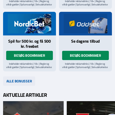
Indeholder reklamelinks | 18+ | Regler og
Indeholder reklamelinks | 18+ | Regler og
vilkår gælder | Spil ansvarligt | Selvudelukkelse
vilkår gælder | Spil ansvarligt | Selvudelukkelse
via
ROFUS.nu
| Kontakt Spillemyndighedens
via
ROFUS.nu
| Kontakt Spillemyndighedens
hjælpelinje på
StopSpillet.dk
hjælpelinje på
StopSpillet.dk
Læs vilkår og betingelser
her
Spil for 500 kr. og få 500
Se dagens tilbud
kr. freebet
BESØG BOOKMAKER
BESØG BOOKMAKER
Indeholder reklamelinks | 18+ | Regler og
Indeholder reklamelinks | 18+ | Regler og
vilkår gælder | Spil ansvarligt | Selvudelukkelse
vilkår gælder | Spil ansvarligt | Selvudelukkelse
via
ROFUS.nu
| Kontakt Spillemyndighedens
via
ROFUS.nu
| Kontakt Spillemyndighedens
hjælpelinje på
StopSpillet.dk
hjælpelinje på
StopSpillet.dk
Læs vilkår og betingelser
her
Læs vilkår og betingelser
her
ALLE BONUSSER
AKTUELLE ARTIKLER