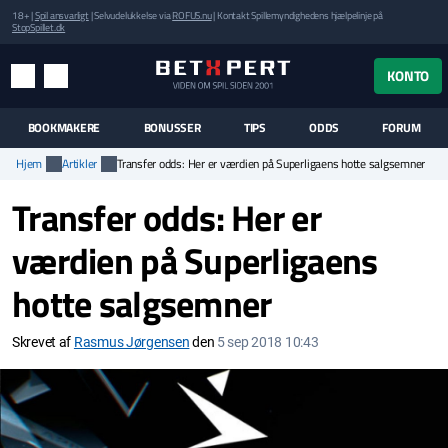
18+ |
Spil ansvarligt
| Selvudelukkelse via
ROFUS.nu
| Kontakt Spillemyndighedens hjælpelinje på
StopSpillet.dk
UK MENUEN
KONTO
MENU
SØG
BOOKMAKERE
BONUSSER
TIPS
ODDS
FORUM
Hjem
Artikler
Transfer odds: Her er værdien på Superligaens hotte salgsemner
Transfer odds: Her er
værdien på Superligaens
hotte salgsemner
Skrevet af
Rasmus Jørgensen
den
5 sep 2018 10:43