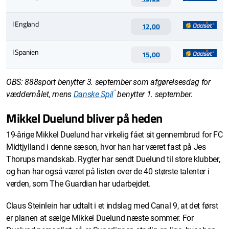
I England
12,00
I Spanien
15,00
OBS: 888sport benytter 3. september som afgørelsesdag for
*
væddemålet, mens
Danske Spil
benytter 1. september.
Mikkel Duelund bliver på heden
19-årige Mikkel Duelund har virkelig fået sit gennembrud for FC
Midtjylland i denne sæson, hvor han har været fast på Jes
Thorups mandskab. Rygter har sendt Duelund til store klubber,
og han har også været på listen over de 40 største talenter i
verden, som The Guardian har udarbejdet.
Claus Steinlein har udtalt i et indslag med Canal 9, at det først
er planen at sælge Mikkel Duelund næste sommer. For