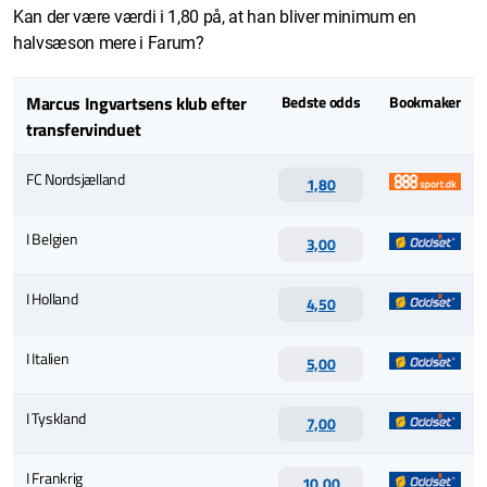
Kan der være værdi i 1,80 på, at han bliver minimum en
halvsæson mere i Farum?
Marcus Ingvartsens klub efter
Bedste odds
Bookmaker
transfervinduet
FC Nordsjælland
1,80
I Belgien
3,00
I Holland
4,50
I Italien
5,00
I Tyskland
7,00
I Frankrig
10,00