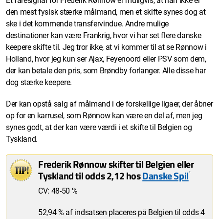
Et faresignal for Frederik Rønnow er muligvis, at han ikke er
den mest fysisk stærke målmand, men et skifte synes dog at
ske i det kommende transfervindue. Andre mulige
destinationer kan være Frankrig, hvor vi har set flere danske
keepere skifte til. Jeg tror ikke, at vi kommer til at se Rønnow i
Holland, hvor jeg kun ser Ajax, Feyenoord eller PSV som dem,
der kan betale den pris, som Brøndby forlanger. Alle disse har
dog stærke keepere.
Der kan opstå salg af målmand i de forskellige ligaer, der åbner
op for en karrusel, som Rønnow kan være en del af, men jeg
synes godt, at der kan være værdi i et skifte til Belgien og
Tyskland.
Frederik Rønnow skifter til Belgien eller
Tyskland til odds 2,12 hos
Danske Spil
*
CV: 48-50 %
52,94 % af indsatsen placeres på Belgien til odds 4