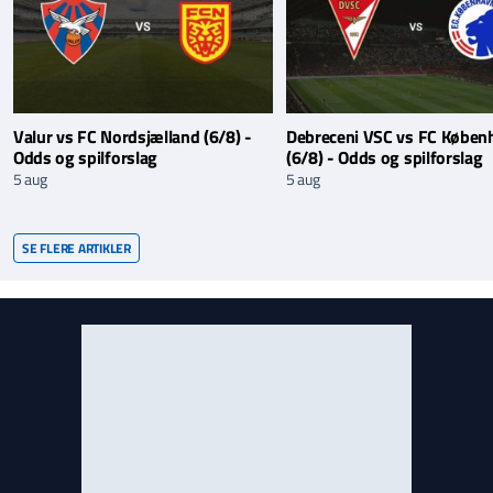
Valur vs FC Nordsjælland (6/8) -
Debreceni VSC vs FC Køben
Odds og spilforslag
(6/8) - Odds og spilforslag
5 aug
5 aug
SE FLERE ARTIKLER