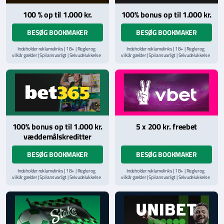
100 % op til 1.000 kr.
100% bonus op til 1.000 kr.
BESØG BOOKMAKER
BESØG BOOKMAKER
Indeholder reklamelinks | 18+ | Regler og
Indeholder reklamelinks | 18+ | Regler og
vilkår gælder | Spil ansvarligt | Selvudelukkelse
vilkår gælder | Spil ansvarligt | Selvudelukkelse
via
ROFUS.nu
| Kontakt Spillemyndighedens
via
ROFUS.nu
| Kontakt Spillemyndighedens
hjælpelinje på
StopSpillet.dk
hjælpelinje på
StopSpillet.dk
Læs vilkår og betingelser
her
Læs vilkår og betingelser
her
100% bonus op til 1.000 kr.
5 x 200 kr. freebet
væddemålskreditter
BESØG BOOKMAKER
BESØG BOOKMAKER
Indeholder reklamelinks | 18+ | Regler og
Indeholder reklamelinks | 18+ | Regler og
vilkår gælder | Spil ansvarligt | Selvudelukkelse
vilkår gælder | Spil ansvarligt | Selvudelukkelse
via
ROFUS.nu
| Kontakt Spillemyndighedens
via
ROFUS.nu
| Kontakt Spillemyndighedens
hjælpelinje på
StopSpillet.dk
hjælpelinje på
StopSpillet.dk
Læs vilkår og betingelser
her