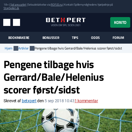
18+ |
Spil ansvarligt
| Selvudelukkelse via
ROFUS.nu
| Kontakt Spillemyndighedens hjælpelinje på
StopSpillet.dk
UK MENUEN
KONTO
MENU
SØG
BOOKMAKERE
BONUSSER
TIPS
ODDS
FORUM
Hjem
Artikler
Pengene tilbage hvis Gerrard/Bale/Helenius scorer først/sidst
Pengene tilbage hvis
Gerrard/Bale/Helenius
scorer først/sidst
Skrevet af
betxpert
den
5 sep 2018 10:43
1
kommentar