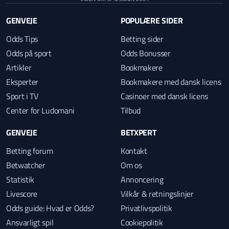
GENVEJE
POPULÆRE SIDER
Odds Tips
Betting sider
Odds på sport
Odds Bonusser
Artikler
Bookmakere
Eksperter
Bookmakere med dansk licens
Sport i TV
Casinoer med dansk licens
Center for Ludomani
Tilbud
GENVEJE
BETXPERT
Betting forum
Kontakt
Betwatcher
Om os
Statistik
Annoncering
Livescore
Vilkår & retningslinjer
Odds guide: Hvad er Odds?
Privatlivspolitik
Ansvarligt spil
Cookiepolitik