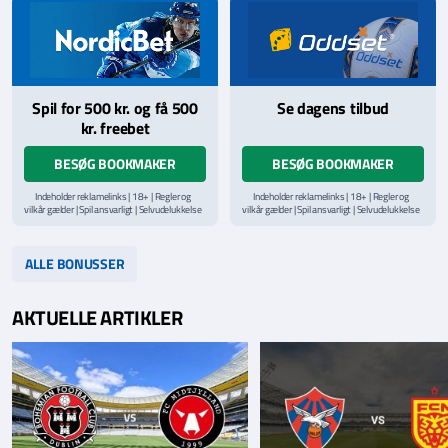
Læs vilkår og betingelser
her
Spil for 500 kr. og få 500
Se dagens tilbud
kr. freebet
BESØG BOOKMAKER
BESØG BOOKMAKER
Indeholder reklamelinks | 18+ | Regler og
Indeholder reklamelinks | 18+ | Regler og
vilkår gælder | Spil ansvarligt | Selvudelukkelse
vilkår gælder | Spil ansvarligt | Selvudelukkelse
via
ROFUS.nu
| Kontakt Spillemyndighedens
via
ROFUS.nu
| Kontakt Spillemyndighedens
hjælpelinje på
StopSpillet.dk
hjælpelinje på
StopSpillet.dk
Læs vilkår og betingelser
her
Læs vilkår og betingelser
her
ALLE BONUSSER
AKTUELLE ARTIKLER