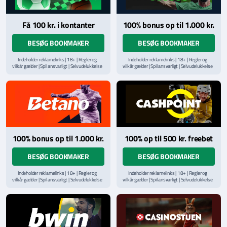
Få 100 kr. i kontanter
100% bonus op til 1.000 kr.
BESØG BOOKMAKER
BESØG BOOKMAKER
Indeholder reklamelinks | 18+ | Regler og
Indeholder reklamelinks | 18+ | Regler og
vilkår gælder | Spil ansvarligt | Selvudelukkelse
vilkår gælder | Spil ansvarligt | Selvudelukkelse
via
ROFUS.nu
| Kontakt Spillemyndighedens
via
ROFUS.nu
| Kontakt Spillemyndighedens
hjælpelinje på
StopSpillet.dk
hjælpelinje på
StopSpillet.dk
Læs vilkår og betingelser
her
Læs vilkår og betingelser
her
100% bonus op til 1.000 kr.
100% op til 500 kr. freebet
BESØG BOOKMAKER
BESØG BOOKMAKER
Indeholder reklamelinks | 18+ | Regler og
Indeholder reklamelinks | 18+ | Regler og
vilkår gælder | Spil ansvarligt | Selvudelukkelse
vilkår gælder | Spil ansvarligt | Selvudelukkelse
via
ROFUS.nu
| Kontakt Spillemyndighedens
via
ROFUS.nu
| Kontakt Spillemyndighedens
hjælpelinje på
StopSpillet.dk
hjælpelinje på
StopSpillet.dk
Læs vilkår og betingelser
her