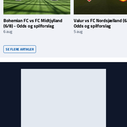
Bohemian FC vs FC Midtjylland
Valur vs FC Nordsjælland (6
(6/8) - Odds og spilforslag
Odds og spilforslag
6 aug
5 aug
SE FLERE ARTIKLER