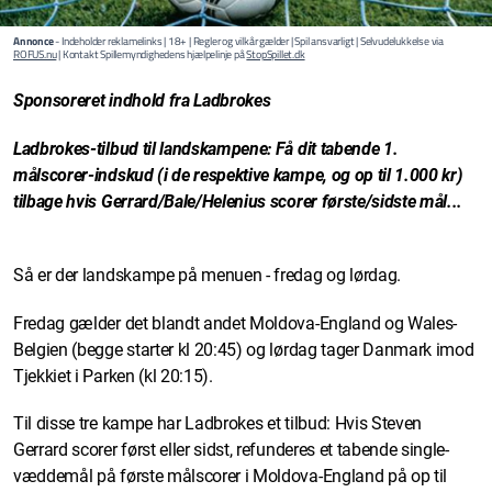
Annonce
- Indeholder reklamelinks | 18+ | Regler og vilkår gælder | Spil ansvarligt | Selvudelukkelse via
ROFUS.nu
| Kontakt Spillemyndighedens hjælpelinje på
StopSpillet.dk
Sponsoreret indhold fra Ladbrokes
Ladbrokes-tilbud til landskampene: Få dit tabende 1.
målscorer-indskud (i de respektive kampe, og op til 1.000 kr)
tilbage hvis Gerrard/Bale/Helenius scorer første/sidste mål...
Så er der landskampe på menuen - fredag og lørdag.
Fredag gælder det blandt andet Moldova-England og Wales-
Belgien (begge starter kl 20:45) og lørdag tager Danmark imod
Tjekkiet i Parken (kl 20:15).
Til disse tre kampe har Ladbrokes et tilbud: Hvis Steven
Gerrard scorer først eller sidst, refunderes et tabende single-
væddemål på første målscorer i Moldova-England på op til