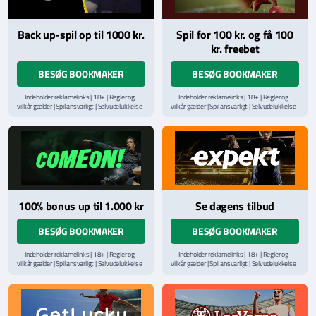
Back up-spil op til 1000 kr.
Spil for 100 kr. og få 100
kr. freebet
BESØG BOOKMAKER
BESØG BOOKMAKER
Indeholder reklamelinks | 18+ | Regler og
Indeholder reklamelinks | 18+ | Regler og
vilkår gælder | Spil ansvarligt | Selvudelukkelse
vilkår gælder | Spil ansvarligt | Selvudelukkelse
via
ROFUS.nu
| Kontakt Spillemyndighedens
via
ROFUS.nu
| Kontakt Spillemyndighedens
hjælpelinje på
StopSpillet.dk
hjælpelinje på
StopSpillet.dk
Læs vilkår og betingelser
her
100% bonus up til 1.000 kr
Se dagens tilbud
BESØG BOOKMAKER
BESØG BOOKMAKER
Indeholder reklamelinks | 18+ | Regler og
Indeholder reklamelinks | 18+ | Regler og
vilkår gælder | Spil ansvarligt | Selvudelukkelse
vilkår gælder | Spil ansvarligt | Selvudelukkelse
via
ROFUS.nu
| Kontakt Spillemyndighedens
via
ROFUS.nu
| Kontakt Spillemyndighedens
hjælpelinje på
StopSpillet.dk
hjælpelinje på
StopSpillet.dk
Læs vilkår og betingelser
her
Læs vilkår og betingelser
her