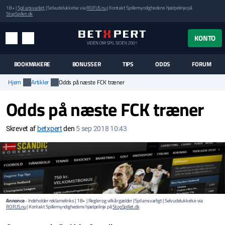
18+ |
Spil ansvarligt
| Selvudelukkelse via
ROFUS.nu
| Kontakt Spillemyndighedens hjælpelinje på
StopSpillet.dk
UK MENUEN
KONTO
MENU
SØG
BOOKMAKERE
BONUSSER
TIPS
ODDS
FORUM
Hjem
Artikler
Odds på næste FCK træner
Odds på næste FCK træner
Skrevet af
betxpert
den
5 sep 2018 10:43
Annonce
- Indeholder reklamelinks | 18+ | Regler og vilkår gælder | Spil ansvarligt | Selvudelukkelse via
ROFUS.nu
| Kontakt Spillemyndighedens hjælpelinje på
StopSpillet.dk