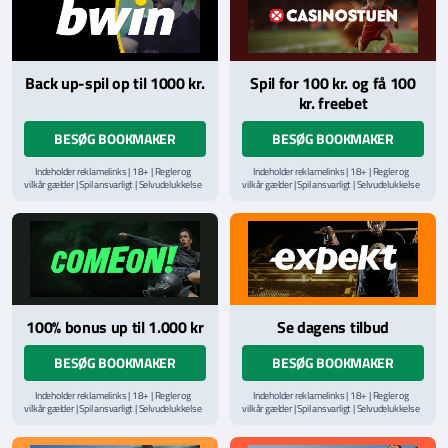
Back up-spil op til 1000 kr.
Spil for 100 kr. og få 100
kr. freebet
BESØG BOOKMAKER
BESØG BOOKMAKER
Indeholder reklamelinks | 18+ | Regler og
Indeholder reklamelinks | 18+ | Regler og
vilkår gælder | Spil ansvarligt | Selvudelukkelse
vilkår gælder | Spil ansvarligt | Selvudelukkelse
via
ROFUS.nu
| Kontakt Spillemyndighedens
via
ROFUS.nu
| Kontakt Spillemyndighedens
hjælpelinje på
StopSpillet.dk
hjælpelinje på
StopSpillet.dk
Læs vilkår og betingelser
her
100% bonus up til 1.000 kr
Se dagens tilbud
BESØG BOOKMAKER
BESØG BOOKMAKER
Indeholder reklamelinks | 18+ | Regler og
Indeholder reklamelinks | 18+ | Regler og
vilkår gælder | Spil ansvarligt | Selvudelukkelse
vilkår gælder | Spil ansvarligt | Selvudelukkelse
via
ROFUS.nu
| Kontakt Spillemyndighedens
via
ROFUS.nu
| Kontakt Spillemyndighedens
hjælpelinje på
StopSpillet.dk
hjælpelinje på
StopSpillet.dk
Læs vilkår og betingelser
her
Læs vilkår og betingelser
her