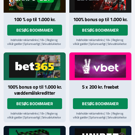
100 % op til 1.000 kr.
100% bonus op til 1.000 kr.
BESØG BOOKMAKER
BESØG BOOKMAKER
Indeholder reklamelinks | 18+ | Regler og
Indeholder reklamelinks | 18+ | Regler og
vilkår gælder | Spil ansvarligt | Selvudelukkelse
vilkår gælder | Spil ansvarligt | Selvudelukkelse
via
ROFUS.nu
| Kontakt Spillemyndighedens
via
ROFUS.nu
| Kontakt Spillemyndighedens
hjælpelinje på
StopSpillet.dk
hjælpelinje på
StopSpillet.dk
Læs vilkår og betingelser
her
Læs vilkår og betingelser
her
100% bonus op til 1.000 kr.
5 x 200 kr. freebet
væddemålskreditter
BESØG BOOKMAKER
BESØG BOOKMAKER
Indeholder reklamelinks | 18+ | Regler og
Indeholder reklamelinks | 18+ | Regler og
vilkår gælder | Spil ansvarligt | Selvudelukkelse
vilkår gælder | Spil ansvarligt | Selvudelukkelse
via
ROFUS.nu
| Kontakt Spillemyndighedens
via
ROFUS.nu
| Kontakt Spillemyndighedens
hjælpelinje på
StopSpillet.dk
hjælpelinje på
StopSpillet.dk
Læs vilkår og betingelser
her