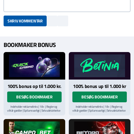
SKRIV KOMMENTAR
BOOKMAKER BONUS
100% bonus op til 1.000 kr.
100% bonus up til 1.000 kr
BESØG BOOKMAKER
BESØG BOOKMAKER
Indeholder reklamelinks | 18+ | Regler og
Indeholder reklamelinks | 18+ | Regler og
vilkår gælder | Spil ansvarligt | Selvudelukkelse
vilkår gælder | Spil ansvarligt | Selvudelukkelse
via
ROFUS.nu
| Kontakt Spillemyndighedens
via
ROFUS.nu
| Kontakt Spillemyndighedens
hjælpelinje på
StopSpillet.dk
hjælpelinje på
StopSpillet.dk
Læs vilkår og betingelser
her
Læs vilkår og betingelser
her