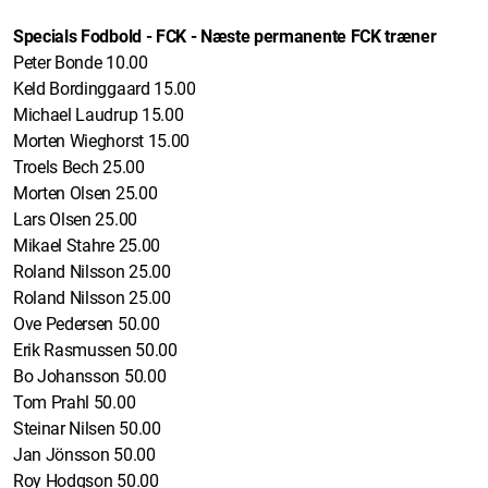
Specials Fodbold - FCK - Næste permanente FCK træner
Peter Bonde 10.00
Keld Bordinggaard 15.00
Michael Laudrup 15.00
Morten Wieghorst 15.00
Troels Bech 25.00
Morten Olsen 25.00
Lars Olsen 25.00
Mikael Stahre 25.00
Roland Nilsson 25.00
Roland Nilsson 25.00
Ove Pedersen 50.00
Erik Rasmussen 50.00
Bo Johansson 50.00
Tom Prahl 50.00
Steinar Nilsen 50.00
Jan Jönsson 50.00
Roy Hodgson 50.00