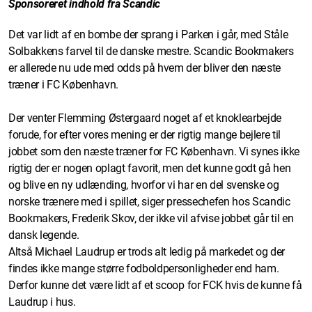
Sponsoreret indhold fra Scandic
Det var lidt af en bombe der sprang i Parken i går, med Ståle
Solbakkens farvel til de danske mestre. Scandic Bookmakers
er allerede nu ude med odds på hvem der bliver den næste
træner i FC København.
Der venter Flemming Østergaard noget af et knoklearbejde
forude, for efter vores mening er der rigtig mange bejlere til
jobbet som den næste træner for FC København. Vi synes ikke
rigtig der er nogen oplagt favorit, men det kunne godt gå hen
og blive en ny udlænding, hvorfor vi har en del svenske og
norske trænere med i spillet, siger pressechefen hos Scandic
Bookmakers, Frederik Skov, der ikke vil afvise jobbet går til en
dansk legende.
Altså Michael Laudrup er trods alt ledig på markedet og der
findes ikke mange større fodboldpersonligheder end ham.
Derfor kunne det være lidt af et scoop for FCK hvis de kunne få
Laudrup i hus.