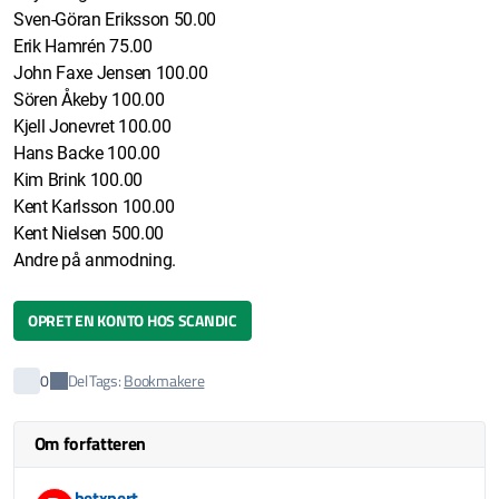
Sven-Göran Eriksson 50.00
Erik Hamrén 75.00
John Faxe Jensen 100.00
Sören Åkeby 100.00
Kjell Jonevret 100.00
Hans Backe 100.00
Kim Brink 100.00
Kent Karlsson 100.00
Kent Nielsen 500.00
Andre på anmodning.
OPRET EN KONTO HOS SCANDIC
Del
0
Tags:
Bookmakere
Om forfatteren
betxpert