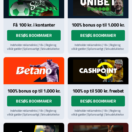
Få 100 kr. i kontanter
100% bonus op til 1.000 kr.
BESØG BOOKMAKER
BESØG BOOKMAKER
Indeholder reklamelinks | 18+ | Regler og
Indeholder reklamelinks | 18+ | Regler og
vilkår gælder | Spil ansvarligt | Selvudelukkelse
vilkår gælder | Spil ansvarligt | Selvudelukkelse
via
ROFUS.nu
| Kontakt Spillemyndighedens
via
ROFUS.nu
| Kontakt Spillemyndighedens
hjælpelinje på
StopSpillet.dk
hjælpelinje på
StopSpillet.dk
Læs vilkår og betingelser
her
Læs vilkår og betingelser
her
100% bonus op til 1.000 kr.
100% op til 500 kr. freebet
BESØG BOOKMAKER
BESØG BOOKMAKER
Indeholder reklamelinks | 18+ | Regler og
Indeholder reklamelinks | 18+ | Regler og
vilkår gælder | Spil ansvarligt | Selvudelukkelse
vilkår gælder | Spil ansvarligt | Selvudelukkelse
via
ROFUS.nu
| Kontakt Spillemyndighedens
via
ROFUS.nu
| Kontakt Spillemyndighedens
hjælpelinje på
StopSpillet.dk
hjælpelinje på
StopSpillet.dk
Læs vilkår og betingelser
her