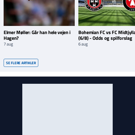
Elmer Møller: Går han hele vejen i
Bohemian FC vs FC Midtjyll
Hagen?
(6/8) - Odds og spilforslag
7 aug
6 aug
SE FLERE ARTIKLER