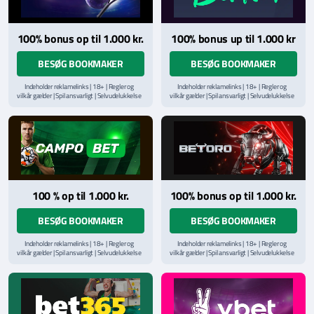
100% bonus op til 1.000 kr.
100% bonus up til 1.000 kr
BESØG BOOKMAKER
BESØG BOOKMAKER
Indeholder reklamelinks | 18+ | Regler og
Indeholder reklamelinks | 18+ | Regler og
vilkår gælder | Spil ansvarligt | Selvudelukkelse
vilkår gælder | Spil ansvarligt | Selvudelukkelse
via
ROFUS.nu
| Kontakt Spillemyndighedens
via
ROFUS.nu
| Kontakt Spillemyndighedens
hjælpelinje på
StopSpillet.dk
hjælpelinje på
StopSpillet.dk
Læs vilkår og betingelser
her
Læs vilkår og betingelser
her
100 % op til 1.000 kr.
100% bonus op til 1.000 kr.
BESØG BOOKMAKER
BESØG BOOKMAKER
Indeholder reklamelinks | 18+ | Regler og
Indeholder reklamelinks | 18+ | Regler og
vilkår gælder | Spil ansvarligt | Selvudelukkelse
vilkår gælder | Spil ansvarligt | Selvudelukkelse
via
ROFUS.nu
| Kontakt Spillemyndighedens
via
ROFUS.nu
| Kontakt Spillemyndighedens
hjælpelinje på
StopSpillet.dk
hjælpelinje på
StopSpillet.dk
Læs vilkår og betingelser
her
Læs vilkår og betingelser
her