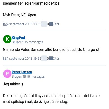
igennem før jeg er klar med de tips.
Mvh Peter, NFLXpert
Citér
#2
4 september 2013 13:56
0
KingFed
K
Bruger: 935 messages
Glimrende Peter. Ser som altid bundsolidt ud. Go Chargers!!!
Citér
#3
4 september 2013 19:22
0
Peter Jensen
P
Bruger: 1516 messages
Jeg takker :)
Der er nu også smidt syv sæsonspil op på siden - det første
med spilstop i nat; de øvrige på søndag.