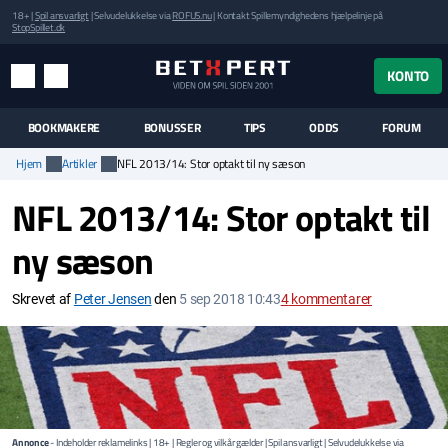
18+ |
Spil ansvarligt
| Selvudelukkelse via
ROFUS.nu
| Kontakt Spillemyndighedens hjælpelinje på
StopSpillet.dk
UK MENUEN
KONTO
MENU
SØG
BOOKMAKERE
BONUSSER
TIPS
ODDS
FORUM
Hjem
Artikler
NFL 2013/14: Stor optakt til ny sæson
NFL 2013/14: Stor optakt til
ny sæson
Skrevet af
Peter Jensen
den
5 sep 2018 10:43
4
kommentarer
Annonce
- Indeholder reklamelinks | 18+ | Regler og vilkår gælder | Spil ansvarligt | Selvudelukkelse via