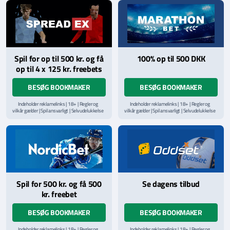
Læs vilkår og betingelser
her
Spil for op til 500 kr. og få
100% op til 500 DKK
op til 4 x 125 kr. freebets
BESØG BOOKMAKER
BESØG BOOKMAKER
Indeholder reklamelinks | 18+ | Regler og
Indeholder reklamelinks | 18+ | Regler og
vilkår gælder | Spil ansvarligt | Selvudelukkelse
vilkår gælder | Spil ansvarligt | Selvudelukkelse
via
ROFUS.nu
| Kontakt Spillemyndighedens
via
ROFUS.nu
| Kontakt Spillemyndighedens
hjælpelinje på
StopSpillet.dk
hjælpelinje på
StopSpillet.dk
Læs vilkår og betingelser
her
Spil for 500 kr. og få 500
Se dagens tilbud
kr. freebet
BESØG BOOKMAKER
BESØG BOOKMAKER
Indeholder reklamelinks | 18+ | Regler og
Indeholder reklamelinks | 18+ | Regler og