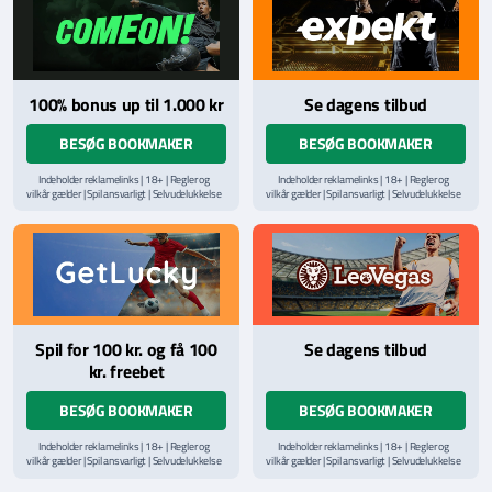
100% bonus up til 1.000 kr
Se dagens tilbud
BESØG BOOKMAKER
BESØG BOOKMAKER
Indeholder reklamelinks | 18+ | Regler og
Indeholder reklamelinks | 18+ | Regler og
vilkår gælder | Spil ansvarligt | Selvudelukkelse
vilkår gælder | Spil ansvarligt | Selvudelukkelse
via
ROFUS.nu
| Kontakt Spillemyndighedens
via
ROFUS.nu
| Kontakt Spillemyndighedens
hjælpelinje på
StopSpillet.dk
hjælpelinje på
StopSpillet.dk
Læs vilkår og betingelser
her
Læs vilkår og betingelser
her
Spil for 100 kr. og få 100
Se dagens tilbud
kr. freebet
BESØG BOOKMAKER
BESØG BOOKMAKER
Indeholder reklamelinks | 18+ | Regler og
Indeholder reklamelinks | 18+ | Regler og
vilkår gælder | Spil ansvarligt | Selvudelukkelse
vilkår gælder | Spil ansvarligt | Selvudelukkelse
via
ROFUS.nu
| Kontakt Spillemyndighedens
via
ROFUS.nu
| Kontakt Spillemyndighedens
hjælpelinje på
StopSpillet.dk
hjælpelinje på
StopSpillet.dk