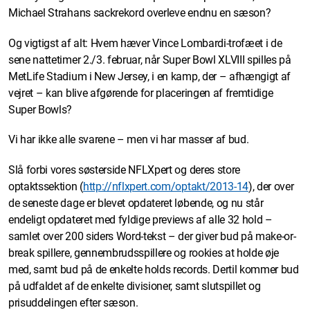
Michael Strahans sackrekord overleve endnu en sæson?
Og vigtigst af alt: Hvem hæver Vince Lombardi-trofæet i de
sene nattetimer 2./3. februar, når Super Bowl XLVIII spilles på
MetLife Stadium i New Jersey, i en kamp, der – afhængigt af
vejret – kan blive afgørende for placeringen af fremtidige
Super Bowls?
Vi har ikke alle svarene – men vi har masser af bud.
Slå forbi vores søsterside NFLXpert og deres store
optaktssektion (
http://nflxpert.com/optakt/2013-14
), der over
de seneste dage er blevet opdateret løbende, og nu står
endeligt opdateret med fyldige previews af alle 32 hold –
samlet over 200 siders Word-tekst – der giver bud på make-or-
break spillere, gennembrudsspillere og rookies at holde øje
med, samt bud på de enkelte holds records. Dertil kommer bud
på udfaldet af de enkelte divisioner, samt slutspillet og
prisuddelingen efter sæson.