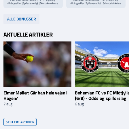
vilkår gælder | Spil ansvarligt | Selvudelukkelse
vilkår gælder | Spil ansvarligt | Selvudelukkelse
via
ROFUS.nu
| Kontakt Spillemyndighedens
via
ROFUS.nu
| Kontakt Spillemyndighedens
hjælpelinje på
StopSpillet.dk
hjælpelinje på
StopSpillet.dk
Læs vilkår og betingelser
her
Læs vilkår og betingelser
her
ALLE BONUSSER
AKTUELLE ARTIKLER
Elmer Møller: Går han hele vejen i
Bohemian FC vs FC Midtjyll
Hagen?
(6/8) - Odds og spilforslag
7 aug
6 aug
SE FLERE ARTIKLER