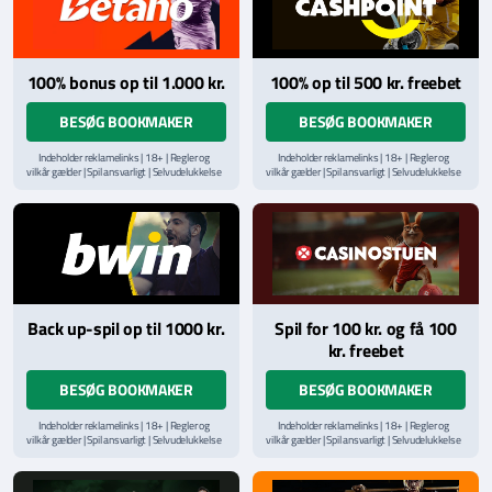
100% bonus op til 1.000 kr.
100% op til 500 kr. freebet
BESØG BOOKMAKER
BESØG BOOKMAKER
Indeholder reklamelinks | 18+ | Regler og
Indeholder reklamelinks | 18+ | Regler og
vilkår gælder | Spil ansvarligt | Selvudelukkelse
vilkår gælder | Spil ansvarligt | Selvudelukkelse
via
ROFUS.nu
| Kontakt Spillemyndighedens
via
ROFUS.nu
| Kontakt Spillemyndighedens
hjælpelinje på
StopSpillet.dk
hjælpelinje på
StopSpillet.dk
Læs vilkår og betingelser
her
Back up-spil op til 1000 kr.
Spil for 100 kr. og få 100
kr. freebet
BESØG BOOKMAKER
BESØG BOOKMAKER
Indeholder reklamelinks | 18+ | Regler og
Indeholder reklamelinks | 18+ | Regler og
vilkår gælder | Spil ansvarligt | Selvudelukkelse
vilkår gælder | Spil ansvarligt | Selvudelukkelse
via
ROFUS.nu
| Kontakt Spillemyndighedens
via
ROFUS.nu
| Kontakt Spillemyndighedens
hjælpelinje på
StopSpillet.dk
hjælpelinje på
StopSpillet.dk
Læs vilkår og betingelser
her