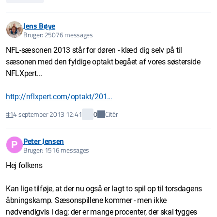
Jens Bøye
Bruger: 25076 messages
NFL-sæsonen 2013 står for døren - klæd dig selv på til
sæsonen med den fyldige optakt begået af vores søsterside
NFLXpert...
http://nflxpert.com/optakt/201…
Citér
#1
4 september 2013 12:41
0
Peter Jensen
P
Bruger: 1516 messages
Hej folkens
Kan lige tilføje, at der nu også er lagt to spil op til torsdagens
åbningskamp. Sæsonspillene kommer - men ikke
nødvendigvis i dag; der er mange procenter, der skal tygges