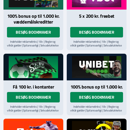
100% bonus op til 1.000 kr.
5 x 200 kr. freebet
væddemålskreditter
BESØG BOOKMAKER
BESØG BOOKMAKER
Indeholder reklamelinks | 18+ | Regler og
Indeholder reklamelinks | 18+ | Regler og
vilkår gælder | Spil ansvarligt | Selvudelukkelse
vilkår gælder | Spil ansvarligt | Selvudelukkelse
via
ROFUS.nu
| Kontakt Spillemyndighedens
via
ROFUS.nu
| Kontakt Spillemyndighedens
hjælpelinje på
StopSpillet.dk
hjælpelinje på
StopSpillet.dk
Læs vilkår og betingelser
her
Få 100 kr. i kontanter
100% bonus op til 1.000 kr.
BESØG BOOKMAKER
BESØG BOOKMAKER
Indeholder reklamelinks | 18+ | Regler og
Indeholder reklamelinks | 18+ | Regler og
vilkår gælder | Spil ansvarligt | Selvudelukkelse
vilkår gælder | Spil ansvarligt | Selvudelukkelse
via
ROFUS.nu
| Kontakt Spillemyndighedens
via
ROFUS.nu
| Kontakt Spillemyndighedens
hjælpelinje på
StopSpillet.dk
hjælpelinje på
StopSpillet.dk
Læs vilkår og betingelser
her
Læs vilkår og betingelser
her