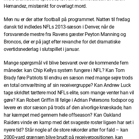
Hernandez, mistænkt for overlagt mord.
Men nu er der atter football på programmet. Natten til fredag
dansk tid indledes NFLs 2013-sæson i Denver, når de
forsvarende mestre fra Ravens gæster Peyton Manning og
Broncos, der er på jagt efter revanche for det dramatiske
overtidsnederlag i slutspillet i januar.
Mange spørgsmål vil blive besvaret over de kommende fem
måneder. kan Chip Kellys system fungere i NFL? Kan Tom
Brady føre Patriots til endnu en sæson med mange sejre trods
en total omvæltning af sin receivergruppe? Kan Andrew Luck
tage skridtet tættere mod NFLs elite, som mange venter han vil
gøre? Kan Robert Griffin III følge i Adrian Petersons fodspor og
levere en stor sæson på trods af den alvorlige knæskade, han
har kæmpet med gennem hele offseason? Kan Oakland
Raiders vinde en kamp med det svageste roster ligaen har set i
nyere tid? Står nogle af de store rekorder atter for fald – kan
2000-yard grænsen blive brudt på receiverpositionen, kan