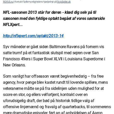
ROFUS.nu
| Kontakt Spillemyndighedens hjælpelinje på
StopSpillet.dk
NFL-sæsonen 2013 står for døren - klæd dig selv på til
sæsonen med den fyldige optakt begået af vores søsterside
NFLXpert...
http://nflxpert.com/optakt/2013-14
Syv måneder er gået siden Baltimore Ravens på fornem vis
satte trumf på et fantastisk slutspil med sejren over San
Francisco 49ers i Super Bowl XLVII i Louisiana Superdome i
New Orleans.
Som vanligt har offseason været begivenhedsrig – fra free
agency, hvor penge blev kastet rundt til lovende spillere, mens
veteranerne måtte se på fra sidelinjen uden mulighed for at
score en stor, og ellers velfortjent, kontrakt over en
uforudsigelig draft, der bød på historisk tidlige valg af
offensive linjemænd og fravalg af quarterbacks, til sommerens
mere dramatiske episoder, ført an af anholdelsen af Aaron