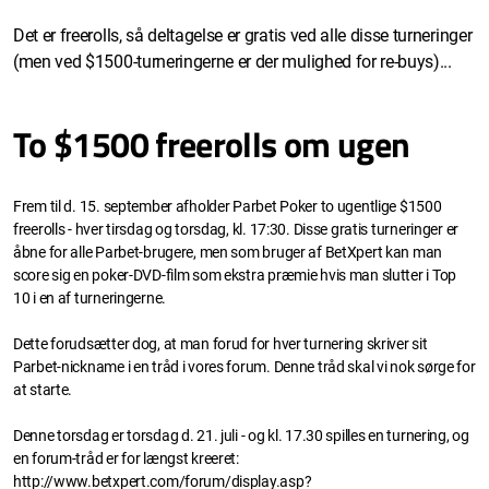
Det er freerolls, så deltagelse er gratis ved alle disse turneringer
(men ved $1500-turneringerne er der mulighed for re-buys)...
To $1500 freerolls om ugen
Frem til d. 15. september afholder Parbet Poker to ugentlige $1500
freerolls - hver tirsdag og torsdag, kl. 17:30. Disse gratis turneringer er
åbne for alle Parbet-brugere, men som bruger af BetXpert kan man
score sig en poker-DVD-film som ekstra præmie hvis man slutter i Top
10 i en af turneringerne.
Dette forudsætter dog, at man forud for hver turnering skriver sit
Parbet-nickname i en tråd i vores forum. Denne tråd skal vi nok sørge for
at starte.
Denne torsdag er torsdag d. 21. juli - og kl. 17.30 spilles en turnering, og
en forum-tråd er for længst kreeret:
http://www.betxpert.com/forum/display.asp?