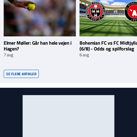
Elmer Møller: Går han hele vejen i
Bohemian FC vs FC Midtjyll
Hagen?
(6/8) - Odds og spilforslag
7 aug
6 aug
SE FLERE ARTIKLER