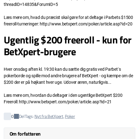
threadID=14835&ForumID=5
Læs mere om, hvad du præcist skal gøre for at deltage i Parbets $1500
freeroll-turneringer: http://www.betxpert.com/poker/article.asp?id=20
Ugentlig $200 freeroll - kun for
BetXpert-brugere
Hver onsdag aften kl. 19:30 kan du sætte dig gratis ved Parbet´s
pokerborde og spille mod andre brugere af BetXpert - og kæmpe om de
$200 der er på højkant hver uge. Udover æren, naturligvis...
Læs mere om, hvordan du deltager i den ugentlige BetXpert $200
Freeroll: http://www.betxpert.com/poker/article.asp?id=21
Del
0
Tags:
Nyt fra BetXpert
,
Poker
Om forfatteren