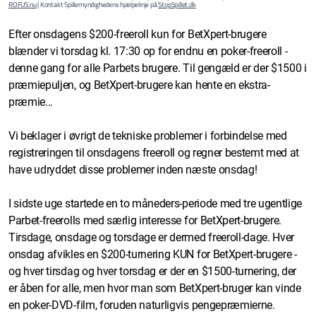
ROFUS.nu
| Kontakt Spillemyndighedens hjælpelinje på
StopSpillet.dk
Efter onsdagens $200-freeroll kun for BetXpert-brugere
blænder vi torsdag kl. 17:30 op for endnu en poker-freeroll -
denne gang for alle Parbets brugere. Til gengæld er der $1500 i
præmiepuljen, og BetXpert-brugere kan hente en ekstra-
præmie...
Vi beklager i øvrigt de tekniske problemer i forbindelse med
registreringen til onsdagens freeroll og regner bestemt med at
have udryddet disse problemer inden næste onsdag!
I sidste uge startede en to måneders-periode med tre ugentlige
Parbet-freerolls med særlig interesse for BetXpert-brugere.
Tirsdage, onsdage og torsdage er dermed freeroll-dage. Hver
onsdag afvikles en $200-turnering KUN for BetXpert-brugere -
og hver tirsdag og hver torsdag er der en $1500-turnering, der
er åben for alle, men hvor man som BetXpert-bruger kan vinde
en poker-DVD-film, foruden naturligvis pengepræmierne.