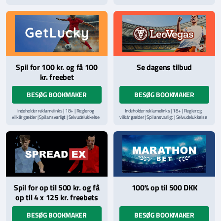
via
ROFUS.nu
| Kontakt Spillemyndighedens
via
ROFUS.nu
| Kontakt Spillemyndighedens
hjælpelinje på
StopSpillet.dk
hjælpelinje på
StopSpillet.dk
Læs vilkår og betingelser
her
Læs vilkår og betingelser
her
Spil for 100 kr. og få 100
Se dagens tilbud
kr. freebet
BESØG BOOKMAKER
BESØG BOOKMAKER
Indeholder reklamelinks | 18+ | Regler og
Indeholder reklamelinks | 18+ | Regler og
vilkår gælder | Spil ansvarligt | Selvudelukkelse
vilkår gælder | Spil ansvarligt | Selvudelukkelse
via
ROFUS.nu
| Kontakt Spillemyndighedens
via
ROFUS.nu
| Kontakt Spillemyndighedens
hjælpelinje på
StopSpillet.dk
hjælpelinje på
StopSpillet.dk
Læs vilkår og betingelser
her
Spil for op til 500 kr. og få
100% op til 500 DKK
op til 4 x 125 kr. freebets
BESØG BOOKMAKER
BESØG BOOKMAKER