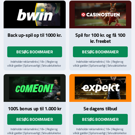
Læs vilkår og betingelser
her
Back up-spil op til 1000 kr.
Spil for 100 kr. og få 100
kr. freebet
BESØG BOOKMAKER
BESØG BOOKMAKER
Indeholder reklamelinks | 18+ | Regler og
Indeholder reklamelinks | 18+ | Regler og
vilkår gælder | Spil ansvarligt | Selvudelukkelse
vilkår gælder | Spil ansvarligt | Selvudelukkelse
via
ROFUS.nu
| Kontakt Spillemyndighedens
via
ROFUS.nu
| Kontakt Spillemyndighedens
hjælpelinje på
StopSpillet.dk
hjælpelinje på
StopSpillet.dk
Læs vilkår og betingelser
her
100% bonus up til 1.000 kr
Se dagens tilbud
BESØG BOOKMAKER
BESØG BOOKMAKER
Indeholder reklamelinks | 18+ | Regler og
Indeholder reklamelinks | 18+ | Regler og
vilkår gælder | Spil ansvarligt | Selvudelukkelse
vilkår gælder | Spil ansvarligt | Selvudelukkelse