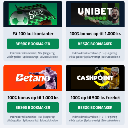
hjælpelinje på
StopSpillet.dk
hjælpelinje på
StopSpillet.dk
Læs vilkår og betingelser
her
Få 100 kr. i kontanter
100% bonus op til 1.000 kr.
BESØG BOOKMAKER
BESØG BOOKMAKER
Indeholder reklamelinks | 18+ | Regler og
Indeholder reklamelinks | 18+ | Regler og
vilkår gælder | Spil ansvarligt | Selvudelukkelse
vilkår gælder | Spil ansvarligt | Selvudelukkelse
via
ROFUS.nu
| Kontakt Spillemyndighedens
via
ROFUS.nu
| Kontakt Spillemyndighedens
hjælpelinje på
StopSpillet.dk
hjælpelinje på
StopSpillet.dk
Læs vilkår og betingelser
her
Læs vilkår og betingelser
her
100% bonus op til 1.000 kr.
100% op til 500 kr. freebet
BESØG BOOKMAKER
BESØG BOOKMAKER
Indeholder reklamelinks | 18+ | Regler og
Indeholder reklamelinks | 18+ | Regler og
vilkår gælder | Spil ansvarligt | Selvudelukkelse
vilkår gælder | Spil ansvarligt | Selvudelukkelse
via
ROFUS.nu
| Kontakt Spillemyndighedens
via
ROFUS.nu
| Kontakt Spillemyndighedens
hjælpelinje på
StopSpillet.dk
hjælpelinje på
StopSpillet.dk