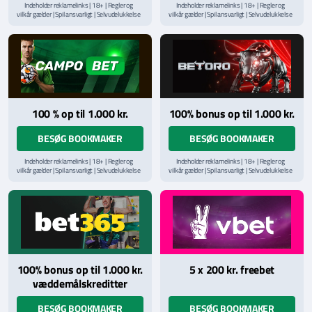
Indeholder reklamelinks | 18+ | Regler og
Indeholder reklamelinks | 18+ | Regler og
vilkår gælder | Spil ansvarligt | Selvudelukkelse
vilkår gælder | Spil ansvarligt | Selvudelukkelse
via
ROFUS.nu
| Kontakt Spillemyndighedens
via
ROFUS.nu
| Kontakt Spillemyndighedens
hjælpelinje på
StopSpillet.dk
hjælpelinje på
StopSpillet.dk
Læs vilkår og betingelser
her
Læs vilkår og betingelser
her
100 % op til 1.000 kr.
100% bonus op til 1.000 kr.
BESØG BOOKMAKER
BESØG BOOKMAKER
Indeholder reklamelinks | 18+ | Regler og
Indeholder reklamelinks | 18+ | Regler og
vilkår gælder | Spil ansvarligt | Selvudelukkelse
vilkår gælder | Spil ansvarligt | Selvudelukkelse
via
ROFUS.nu
| Kontakt Spillemyndighedens
via
ROFUS.nu
| Kontakt Spillemyndighedens
hjælpelinje på
StopSpillet.dk
hjælpelinje på
StopSpillet.dk
Læs vilkår og betingelser
her
Læs vilkår og betingelser
her
100% bonus op til 1.000 kr.
5 x 200 kr. freebet
væddemålskreditter
BESØG BOOKMAKER
BESØG BOOKMAKER