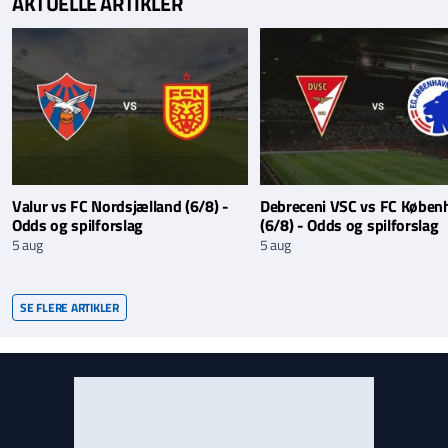
AKTUELLE ARTIKLER
Valur vs FC Nordsjælland (6/8) -
Debreceni VSC vs FC Køben
Odds og spilforslag
(6/8) - Odds og spilforslag
5 aug
5 aug
SE FLERE ARTIKLER