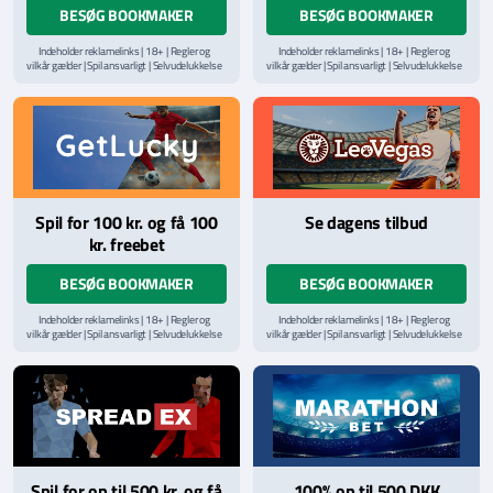
BESØG BOOKMAKER
BESØG BOOKMAKER
Indeholder reklamelinks | 18+ | Regler og
Indeholder reklamelinks | 18+ | Regler og
vilkår gælder | Spil ansvarligt | Selvudelukkelse
vilkår gælder | Spil ansvarligt | Selvudelukkelse
via
ROFUS.nu
| Kontakt Spillemyndighedens
via
ROFUS.nu
| Kontakt Spillemyndighedens
hjælpelinje på
StopSpillet.dk
hjælpelinje på
StopSpillet.dk
Læs vilkår og betingelser
her
Læs vilkår og betingelser
her
Spil for 100 kr. og få 100
Se dagens tilbud
kr. freebet
BESØG BOOKMAKER
BESØG BOOKMAKER
Indeholder reklamelinks | 18+ | Regler og
Indeholder reklamelinks | 18+ | Regler og
vilkår gælder | Spil ansvarligt | Selvudelukkelse
vilkår gælder | Spil ansvarligt | Selvudelukkelse
via
ROFUS.nu
| Kontakt Spillemyndighedens
via
ROFUS.nu
| Kontakt Spillemyndighedens
hjælpelinje på
StopSpillet.dk
hjælpelinje på
StopSpillet.dk
Læs vilkår og betingelser
her
Spil for op til 500 kr. og få
100% op til 500 DKK