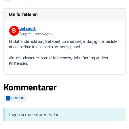
Om forfatteren
betxpert
B
Bruger: 1 messages
Et skiftende hold bag BetXpert.com udvælger dagligt det bedste
af det bedste fra eksperterne i vores panel.
Aktuelle eksperter: Nicolai Kristensen, John Dorf og Anders
Kristensen.
Kommentarer
SENESTE
Ingen kommentarer endnu