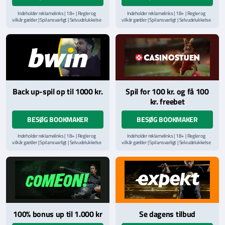
Indeholder reklamelinks | 18+ | Regler og
Indeholder reklamelinks | 18+ | Regler og
vilkår gælder | Spil ansvarligt | Selvudelukkelse
vilkår gælder | Spil ansvarligt | Selvudelukkelse
via
ROFUS.nu
| Kontakt Spillemyndighedens
via
ROFUS.nu
| Kontakt Spillemyndighedens
hjælpelinje på
StopSpillet.dk
hjælpelinje på
StopSpillet.dk
Læs vilkår og betingelser
her
Back up-spil op til 1000 kr.
Spil for 100 kr. og få 100
kr. freebet
BESØG BOOKMAKER
BESØG BOOKMAKER
Indeholder reklamelinks | 18+ | Regler og
Indeholder reklamelinks | 18+ | Regler og
vilkår gælder | Spil ansvarligt | Selvudelukkelse
vilkår gælder | Spil ansvarligt | Selvudelukkelse
via
ROFUS.nu
| Kontakt Spillemyndighedens
via
ROFUS.nu
| Kontakt Spillemyndighedens
hjælpelinje på
StopSpillet.dk
hjælpelinje på
StopSpillet.dk
Læs vilkår og betingelser
her
100% bonus up til 1.000 kr
Se dagens tilbud