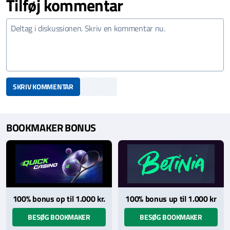
Tilføj kommentar
SKRIV KOMMENTAR
BOOKMAKER BONUS
100% bonus op til 1.000 kr.
100% bonus up til 1.000 kr
BESØG BOOKMAKER
BESØG BOOKMAKER