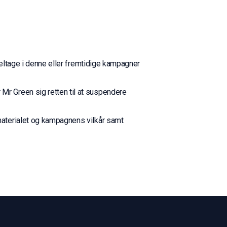
 deltage i denne eller fremtidige kampagner
Mr Green sig retten til at suspendere
materialet og kampagnens vilkår samt