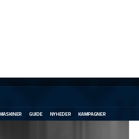
EMASKINER
GUIDE
NYHEDER
KAMPAGNER