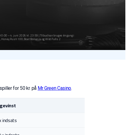
10:00 – 4. juni 2026 kl. 23:59 | Tilbud kan bruges én gang i
sh, Honey Rush 100, Boat Bonanza og Wild Falls 2
piller for 50 kr. på
Mr Green Casino
.
 gevinst
x indsats