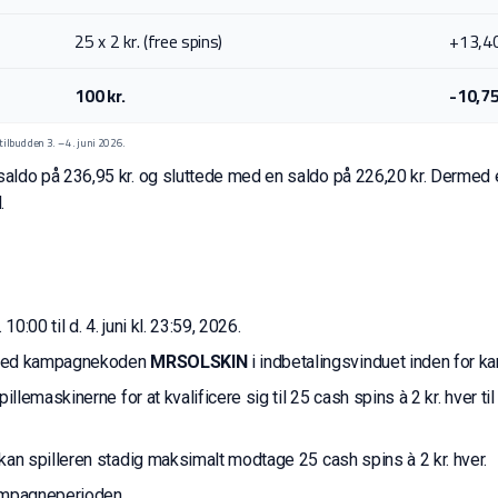
25 x 2 kr. (free spins)
+13,40
100 kr.
-10,75
ilbud den 3. – 4. juni 2026.
aldo på 236,95 kr. og sluttede med en saldo på 226,20 kr. Dermed e
.
0:00 til d. 4. juni kl. 23:59, 2026.
r. med kampagnekoden
MRSOLSKIN
i indbetalingsvinduet inden for 
 spillemaskinerne for at kvalificere sig til 25 cash spins à 2 kr. hver
 kan spilleren stadig maksimalt modtage 25 cash spins à 2 kr. hver.
kampagneperioden.