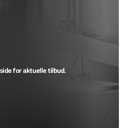
de for aktuelle tilbud.