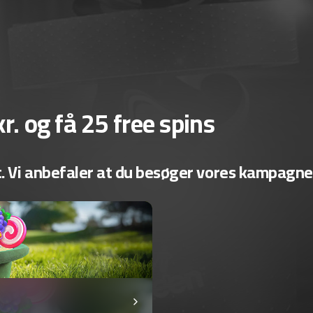
r. og få 25 free spins
Vi anbefaler at du besøger vores kampagnesi