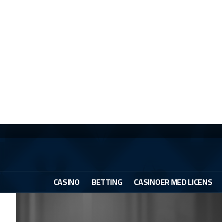
CASINO
BETTING
CASINOER MED LICENS