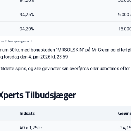
94,20%
50.000
94,25%
5.000 
94,20%
15.000
de 25 free spins gælder til.
nimum 50 kr. med bonuskoden “MRSOLSKIN” på Mr Green og efterfølge
 torsdag den 4. juni 2026 kl. 23:59.
tildelte spins, og alle gevinster kan overføres eller udbetales efter
tXperts Tilbudsjæger
Indsats
Gevins
40 x 1,25 kr.
-24,15