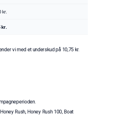
 kr.
 kr.
nder vi med et underskud på 10,75 kr.
kampagneperioden.
 til Honey Rush, Honey Rush 100, Boat