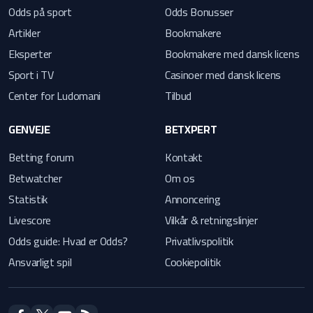
Odds på sport
Odds Bonusser
Artikler
Bookmakere
Eksperter
Bookmakere med dansk licens
Sport i TV
Casinoer med dansk licens
Center for Ludomani
Tilbud
GENVEJE
BETXPERT
Betting forum
Kontakt
Betwatcher
Om os
Statistik
Annoncering
Livescore
Vilkår & retningslinjer
Odds guide: Hvad er Odds?
Privatlivspolitik
Ansvarligt spil
Cookiepolitik