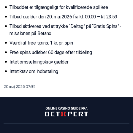
Tilbuddet er tilgængeligt for kvalificerede spillere
Tilbud gælder den 20. maj 2026 fra kl. 00:00 – kl. 23:59
Tilbud aktiveres ved at trykke “Deltag” på “Gratis Spins”-
missionen på Betano
Værdi af free spins: 1 kr. pr. spin
Free spins udløber 60 dage efter tildeling
Intet omsætningskrav gælder
Intet krav om indbetaling
20 maj 2026 07:35