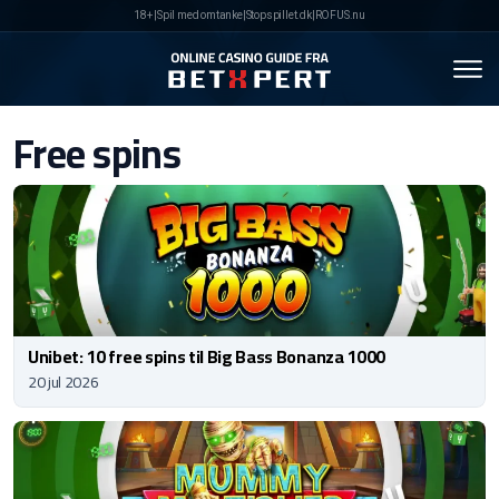
18+ |
Spil med omtanke
|
Stopspillet.dk
|
ROFUS.nu
MENY
Free spins
Unibet: 10 free spins til Big Bass Bonanza 1000
20 jul 2026